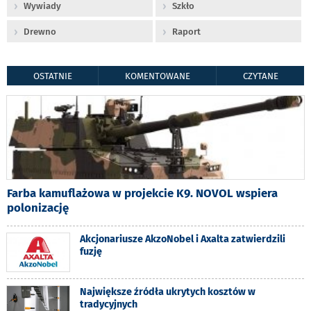
Wywiady
Szkło
Drewno
Raport
OSTATNIE
KOMENTOWANE
CZYTANE
Farba kamuflażowa w projekcie K9. NOVOL wspiera
polonizację
Akcjonariusze AkzoNobel i Axalta zatwierdzili
fuzję
Największe źródła ukrytych kosztów w
tradycyjnych