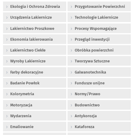
Ekologia i Ochrona Zdrowia
Przygotowanie Powierzchni
Urządzenia Lakiernicze
Technologie Lakiernicze
Lakiernictwo Proszkowe
Procesy Wspomagające
Ekonomia lakierowania
Przegląd inwestycji
Lakiernictwo Ciekłe
Obróbka powierzchni
Wyroby Lakiernicze
Tworzywa Sztuczne
Farby dekoracyjne
Galwanotechnika
Badanie Powłok
Fundusze unijne
Kolorymetria
Normy/Prawo
Motoryzacja
Budownictwo
Wydarzenia
Antykorozja
Emaliowanie
Kataforeza