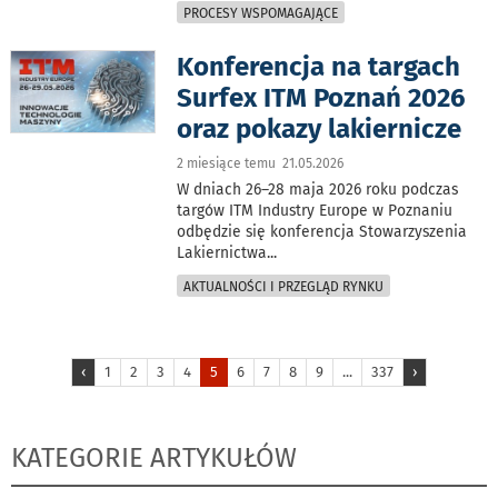
PROCESY WSPOMAGAJĄCE
Konferencja na targach
Surfex ITM Poznań 2026
oraz pokazy lakiernicze
2 miesiące temu 21.05.2026
W dniach 26–28 maja 2026 roku podczas
targów ITM Industry Europe w Poznaniu
odbędzie się konferencja Stowarzyszenia
Lakiernictwa
...
AKTUALNOŚCI I PRZEGLĄD RYNKU
‹
1
2
3
4
5
6
7
8
9
...
337
›
KATEGORIE ARTYKUŁÓW