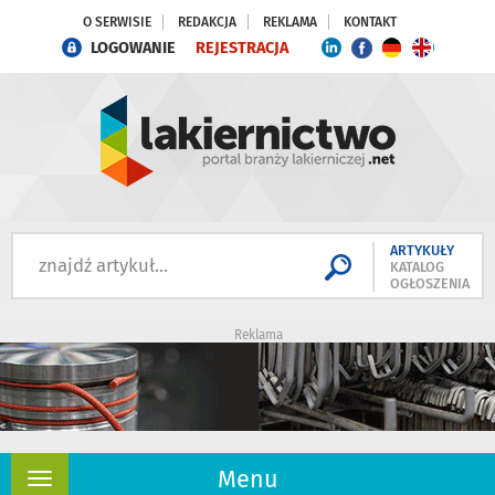
O SERWISIE
REDAKCJA
REKLAMA
KONTAKT
LOGOWANIE
REJESTRACJA
ARTYKUŁY
KATALOG
OGŁOSZENIA
Reklama
Menu
Rozwiń