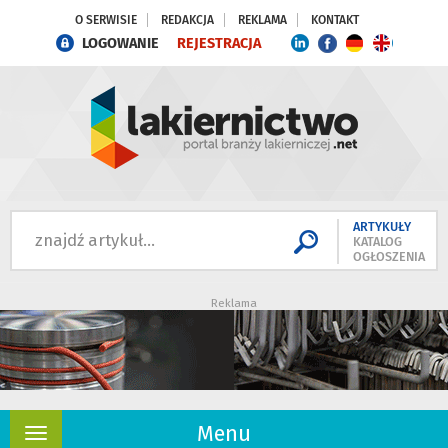
O SERWISIE
REDAKCJA
REKLAMA
KONTAKT
LOGOWANIE
REJESTRACJA
ARTYKUŁY
KATALOG
OGŁOSZENIA
Reklama
Menu
Rozwiń