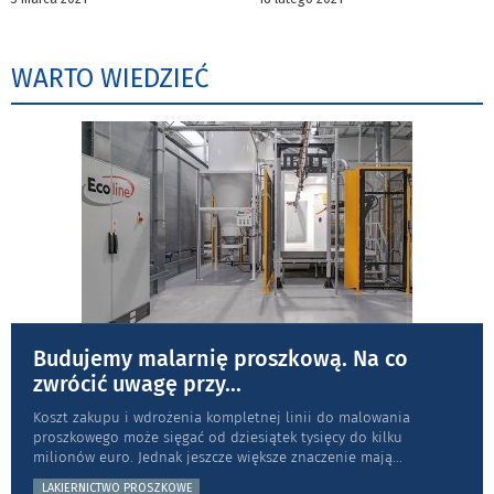
WARTO WIEDZIEĆ
Budujemy malarnię proszkową. Na co
zwrócić uwagę przy
...
Koszt zakupu i wdrożenia kompletnej linii do malowania
proszkowego może sięgać od dziesiątek tysięcy do kilku
milionów euro. Jednak jeszcze większe znaczenie mają
...
LAKIERNICTWO PROSZKOWE