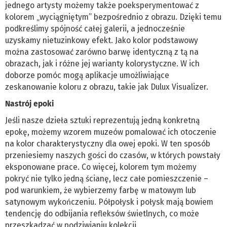
jednego artysty możemy także poeksperymentować z
kolorem „wyciągniętym” bezpośrednio z obrazu. Dzięki temu
podkreślimy spójność całej galerii, a jednocześnie
uzyskamy nietuzinkowy efekt. Jako kolor podstawowy
można zastosować zarówno barwę identyczną z tą na
obrazach, jak i różne jej warianty kolorystyczne. W ich
doborze pomóc mogą aplikacje umożliwiające
zeskanowanie koloru z obrazu, takie jak Dulux Visualizer.
Nastrój epoki
Jeśli nasze dzieła sztuki reprezentują jedną konkretną
epokę, możemy wzorem muzeów pomalować ich otoczenie
na kolor charakterystyczny dla owej epoki. W ten sposób
przeniesiemy naszych gości do czasów, w których powstały
eksponowane prace. Co więcej, kolorem tym możemy
pokryć nie tylko jedną ścianę, lecz całe pomieszczenie –
pod warunkiem, że wybierzemy farbę w matowym lub
satynowym wykończeniu. Półpołysk i połysk mają bowiem
tendencję do odbijania refleksów świetlnych, co może
przeszkadzać w podziwianiu kolekcji.