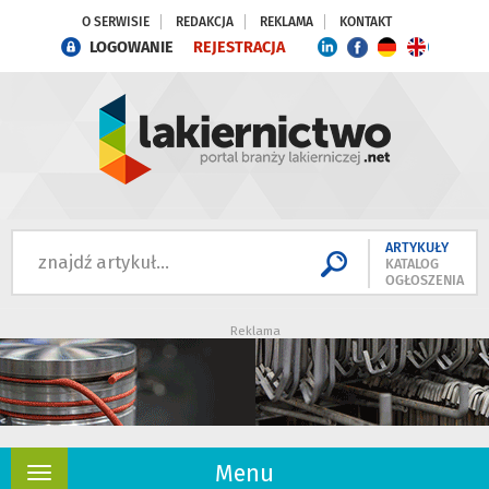
O SERWISIE
REDAKCJA
REKLAMA
KONTAKT
LOGOWANIE
REJESTRACJA
ARTYKUŁY
KATALOG
OGŁOSZENIA
Reklama
Menu
Rozwiń