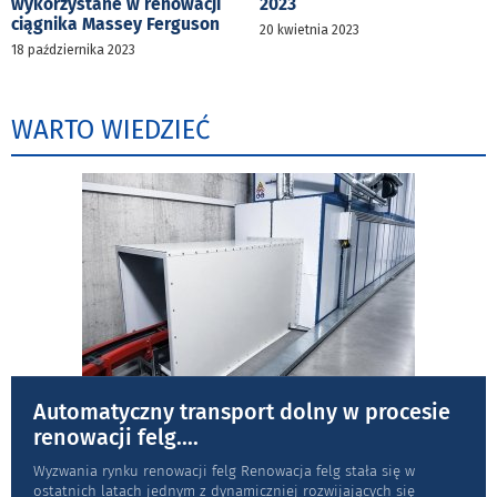
wykorzystane w renowacji
2023
ciągnika Massey Ferguson
20 kwietnia 2023
18 października 2023
WARTO WIEDZIEĆ
Automatyczny transport dolny w procesie
renowacji felg.
...
Wyzwania rynku renowacji felg Renowacja felg stała się w
ostatnich latach jednym z dynamiczniej rozwijających się