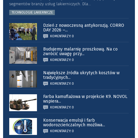
segmentów branży usług lakierniczych. Dla
...
TECHNOLOGIE LAKIERNICZE
Dzień z nowoczesną antykorozją. CORRO
DAY 2026 –
...
KOMENTARZY: 0
Budujemy malarnię proszkową. Na co
zwrócić uwagę przy
...
KOMENTARZY: 0
Największe źródła ukrytych kosztów w
tradycyjnych
...
KOMENTARZY: 0
Farba kamuflażowa w projekcie K9. NOVOL
wspiera
...
KOMENTARZY: 0
Konserwacja emulsji i farb
wodorozcieńczalnych możliwa
...
KOMENTARZY: 0