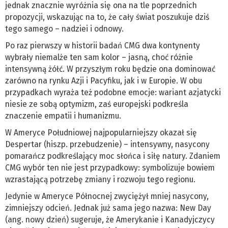
jednak znacznie wyróżnia się ona na tle poprzednich
propozycji, wskazując na to, że cały świat poszukuje dziś
tego samego – nadziei i odnowy.
Po raz pierwszy w historii badań CMG dwa kontynenty
wybrały niemalże ten sam kolor – jasną, choć różnie
intensywną żółć. W przyszłym roku będzie ona dominować
zarówno na rynku Azji i Pacyfiku, jak i w Europie. W obu
przypadkach wyraża też podobne emocje: wariant azjatycki
niesie ze sobą optymizm, zaś europejski podkreśla
znaczenie empatii i humanizmu.
W Ameryce Południowej najpopularniejszy okazał się
Despertar (hiszp. przebudzenie) – intensywny, nasycony
pomarańcz podkreślający moc słońca i siłę natury. Zdaniem
CMG wybór ten nie jest przypadkowy: symbolizuje bowiem
wzrastającą potrzebę zmiany i rozwoju tego regionu.
Jedynie w Ameryce Północnej zwyciężył mniej nasycony,
zimniejszy odcień. Jednak już sama jego nazwa: New Day
(ang. nowy dzień) sugeruje, że Amerykanie i Kanadyjczycy