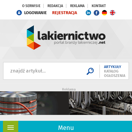
O SERWISIE
REDAKCJA
REKLAMA
KONTAKT
LOGOWANIE
REJESTRACJA
ARTYKUŁY
KATALOG
OGŁOSZENIA
Reklama
Menu
Rozwiń