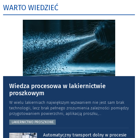
WARTO WIEDZIEĆ
Wiedza procesowa w lakiernictwie
proszkowym
W wielu lakierniach największym wyzwaniem nie jest sam brak
technologii, lecz brak pełnego zrozumienia zależności pomiędzy
przygotowaniem powierzchni, aplikacją proszku,
...
LAKIERNICTWO PROSZKOWE
Automatyczny transport dolny w procesie