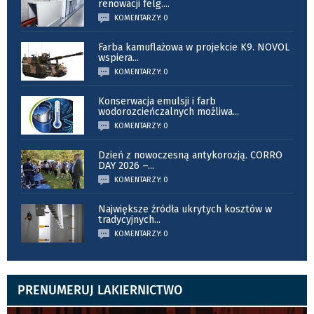
renowacji felg.
...
KOMENTARZY: 0
Farba kamuflażowa w projekcie K9. NOVOL
wspiera
...
KOMENTARZY: 0
Konserwacja emulsji i farb
wodorozcieńczalnych możliwa
...
KOMENTARZY: 0
Dzień z nowoczesną antykorozją. CORRO
DAY 2026 –
...
KOMENTARZY: 0
Największe źródła ukrytych kosztów w
tradycyjnych
...
KOMENTARZY: 0
PRENUMERUJ LAKIERNICTWO