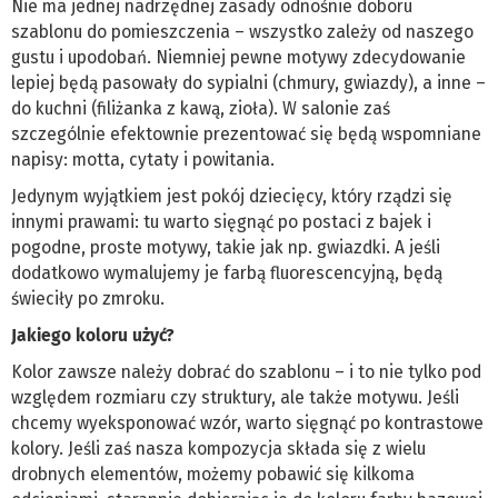
Nie ma jednej nadrzędnej zasady odnośnie doboru
szablonu do pomieszczenia – wszystko zależy od naszego
gustu i upodobań. Niemniej pewne motywy zdecydowanie
lepiej będą pasowały do sypialni (chmury, gwiazdy), a inne –
do kuchni (filiżanka z kawą, zioła). W salonie zaś
szczególnie efektownie prezentować się będą wspomniane
napisy: motta, cytaty i powitania.
Jedynym wyjątkiem jest pokój dziecięcy, który rządzi się
innymi prawami: tu warto sięgnąć po postaci z bajek i
pogodne, proste motywy, takie jak np. gwiazdki. A jeśli
dodatkowo wymalujemy je farbą fluorescencyjną, będą
świeciły po zmroku.
Jakiego koloru użyć?
Kolor zawsze należy dobrać do szablonu – i to nie tylko pod
względem rozmiaru czy struktury, ale także motywu. Jeśli
chcemy wyeksponować wzór, warto sięgnąć po kontrastowe
kolory. Jeśli zaś nasza kompozycja składa się z wielu
drobnych elementów, możemy pobawić się kilkoma