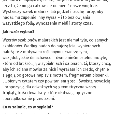
lecz to, że mogą całkowicie odmienić nasze wnętrze.
Wystarczy wałek malarski lub pędzel i trochę farby, aby
nadać mu zupełnie inny wyraz – i to bez owijania
wszystkiego folią, wynoszenia mebli i straty czasu.
Jaki wzór wybrać?
Wzorów szablonów malarskich jest niemal tyle, co samych
szablonów. Według badań do najczęściej wybieranych
należą te z motywami roślinnymi i zwierzęcymi,
wszędobylskie dmuchawce i równie nieśmiertelne motyle,
które od lat królują w sypialniach i salonach. Ci, którzy chcą,
aby ich ściana mówiła za nich i wyrażała ich credo, chętnie
sięgają po gotowe napisy z mottem, fragmentem piosenki,
ulubionym cytatem czy powitaniem gości. Swoistą nowością
i propozycją dla odważnych są geometryczne wzory –
trójkąty, koła i kwadraty, które ułatwiają optyczne
uporządkowanie przestrzeni.
Co w salonie, co w sypialni?