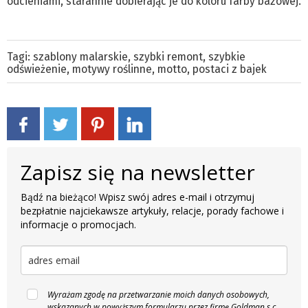
odcieniami, starannie dobierając je do koloru farby bazowej.
Tagi:
szablony malarskie
,
szybki remont
,
szybkie
odświeżenie
,
motywy roślinne
,
motto
,
postaci z bajek
Zapisz się na newsletter
Bądź na bieżąco! Wpisz swój adres e-mail i otrzymuj
bezpłatnie najciekawsze artykuły, relacje, porady fachowe i
informacje o promocjach.
Wyrażam zgodę na przetwarzanie moich danych osobowych,
wskazanych w powyższym formularzu przez firmę Goldman s.c.