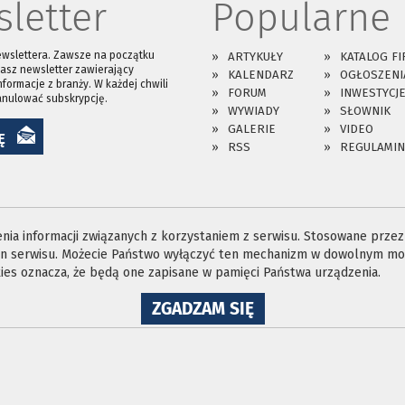
letter
Popularne
ewslettera. Zawsze na początku
ARTYKUŁY
KATALOG FI
asz newsletter zawierający
KALENDARZ
OGŁOSZENI
nformacje z branży. W każdej chwili
FORUM
INWESTYCJ
anulować subskrypcję.
WYWIADY
SŁOWNIK
GALERIE
VIDEO
Ę
RSS
REGULAMIN
ia informacji związanych z korzystaniem z serwisu. Stosowane przez n
ron serwisu. Możecie Państwo wyłączyć ten mechanizm w dowolnym mom
es oznacza, że będą one zapisane w pamięci Państwa urządzenia.
NA
ZGADZAM SIĘ
WYKORZYSTANIE
PLIKÓW
COOKIES