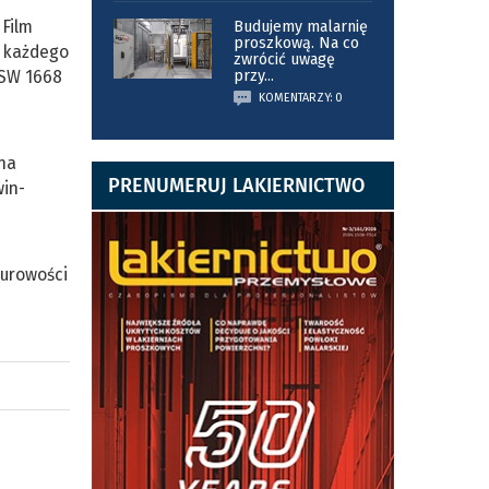
 Film
Budujemy malarnię
proszkową. Na co
h każdego
zwrócić uwagę
 SW 1668
przy
...
KOMENTARZY: 0
 na
PRENUMERUJ LAKIERNICTWO
in-
turowości