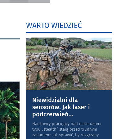
WARTO WIEDZIEĆ
Niewidzialni dla
sensorów. Jak laser i
podczerwień
...
Naukowcy pracujący nad materiałami
typu „stea­lth” stają przed trudnym
zadaniem: jak sprawić, by rozgrzany