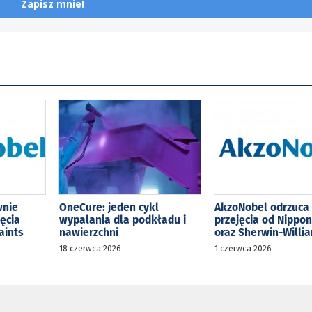
Zapisz mnie!
wnie
OneCure: jeden cykl
AkzoNobel odrzuca 
jęcia
wypalania dla podkładu i
przejęcia od Nippon
aints
nawierzchni
oraz Sherwin-Willi
18 czerwca 2026
1 czerwca 2026