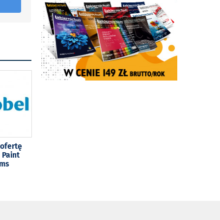
ofertę
 Paint
ams