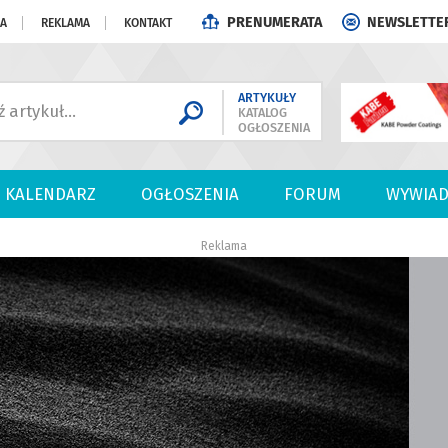
PRENUMERATA
NEWSLETTE
JA
REKLAMA
KONTAKT
ARTYKUŁY
KATALOG
OGŁOSZENIA
KALENDARZ
OGŁOSZENIA
FORUM
WYWIAD
Reklama