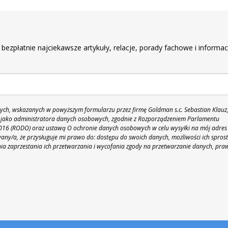
r
 bezpłatnie najciekawsze artykuły, relacje, porady fachowe i informac
h, wskazanych w powyższym formularzu przez firmę Goldman s.c. Sebastian Klauz
 86 jako administratora danych osobowych, zgodnie z Rozporządzeniem Parlamentu
 2016 (RODO) oraz ustawą O ochronie danych osobowych w celu wysyłki na mój adres
y/a, że przysługuje mi prawo do: dostępu do swoich danych, możliwości ich spros
nia zaprzestania ich przetwarzania i wycofania zgody na przetwarzanie danych, pra