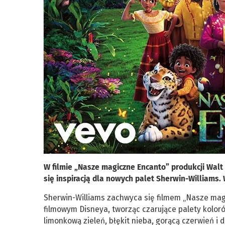
W filmie „Nasze magiczne Encanto” produkcji Walt
się inspiracją dla nowych palet Sherwin-William
Sherwin-Williams zachwyca się filmem „Nasze mag
filmowym Disneya, tworząc czarujące palety kolor
limonkową zieleń, błękit nieba, gorącą czerwień i de