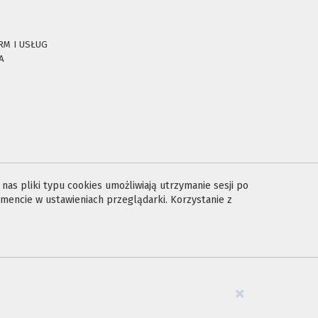
RM I USŁUG
A
E
as pliki typu cookies umożliwiają utrzymanie sesji po
encie w ustawieniach przeglądarki. Korzystanie z
×