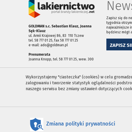
News
Zapisz się do n
tygodnia otrzym
GOLDMAN s.c. Sebastian Klauz, Joanna
najważniejsze i
Sęk-Klauz
będziesz mógł 
ul. Armii Krajowej 86, 83 ­ 110 Tczew
tel. 58 777 01 25, fax 58 777 01 25
ZAPISZ SI
e-mail: ado@goldman.pl
Prenumerata
Joanna Knopp, tel. 58 777 01 25, wew. 300
Wykorzystujemy "ciasteczka" (cookies) w celu gromadzen
zalogowaniu i tworzenie statystyk oglądalności podst
naszego serwisu bez zmiany ustawień dotyczących cooki
Zmiana polityki prywatności