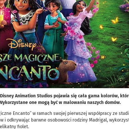
 Disney Animation Studios pojawia się cała gama kolorów, któr
s. Wykorzystane one mogą być w malowaniu naszych domów.
iczne Encanto” w ramach swojej pierwszej współpracy ze stud
ów i odkrywając barwne osobowości rodziny Madrigal, wykorzys
likatny fiolet.