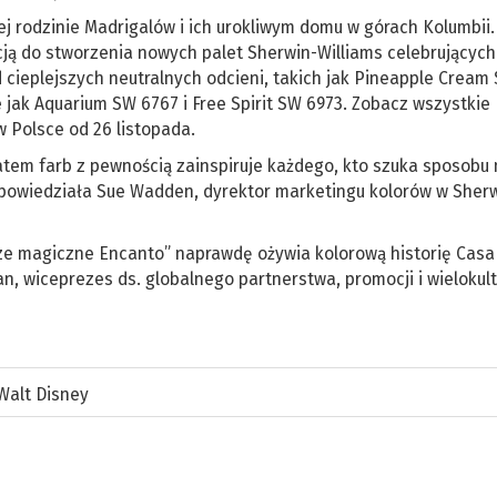
 rodzinie Madrigalów i ich urokliwym domu w górach Kolumbii.
acją do stworzenia nowych palet Sherwin-Williams celebrującyc
 cieplejszych neutralnych odcieni, takich jak Pineapple Cream
e jak Aquarium SW 6767 i Free Spirit SW 6973. Zobacz wszystkie
w Polsce od 26 listopada.
tem farb z pewnością zainspiruje każdego, kto szuka sposobu
powiedziała Sue Wadden, dyrektor marketingu kolorów w Sherw
ze magiczne Encanto” naprawdę ożywia kolorową historię Casa
n, wiceprezes ds. globalnego partnerstwa, promocji i wielokul
Walt Disney