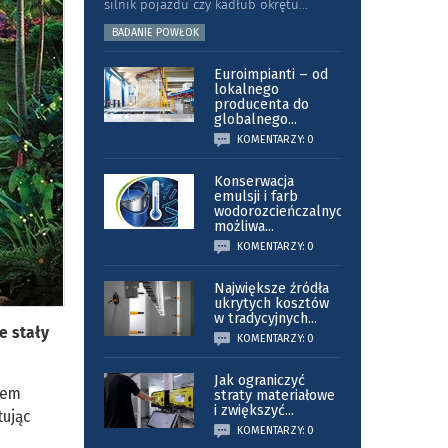
silnik pojazdu czy kadłub okrętu
...
BADANIE POWŁOK
Euroimpianti – od
lokalnego
producenta do
globalnego
...
KOMENTARZY: 0
Konserwacja
emulsji i farb
wodorozcieńczalnych
możliwa
...
KOMENTARZY: 0
Największe źródła
ukrytych kosztów
w tradycyjnych
...
e stały
KOMENTARZY: 0
Jak ograniczyć
iem
straty materiałowe
i zwiększyć
...
tując
KOMENTARZY: 0