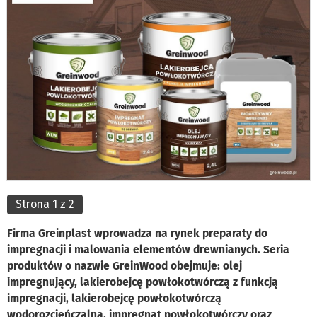
Strona 1 z 2
Firma Greinplast wprowadza na rynek preparaty do
impregnacji i malowania elementów drewnianych. Seria
produktów o nazwie GreinWood obejmuje: olej
impregnujący, lakierobejcę powłokotwórczą z funkcją
impregnacji, lakierobejcę powłokotwórczą
wodorozcieńczalną, impregnat powłokotwórczy oraz