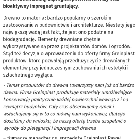
bioaktywny impregnat gruntujący.
Drewno to materiał bardzo popularny o szerokim
zastosowaniu w budownictwie i architekturze. Niestety jego
największą wadą jest fakt, że jest ono podatne na
biodegradację. Elementy drewniane chętnie
wykorzystywane są przez projektantów domów i ogrodów.
Stąd też decyzja o wprowadzeniu do oferty firmy Greinplast
produktów, które pozwalają przedłużyć życie drewnianych
elementów przy jednoczesnym zachowaniu ich estetyki i
szlachetnego wyglądu.
- Temat produktów do drewna towarzyszy nam już od bardzo
dawna. Firma Greinplast produkuje materiały umożliwiające
konserwację praktycznie każdej powierzchni wewnątrz i na
zewnątrz budynków. Cały czas obserwujemy rynek i
wsłuchujemy się w to co mówią nam wykonawcy, dlatego
doszliśmy do wniosku, że naszą ofertę trzeba uzupełnić o
wyroby do pielęgnacji i impregnacji drewna
– tłumaczy menadżer ds. sprzedaży Greinplast Paweł