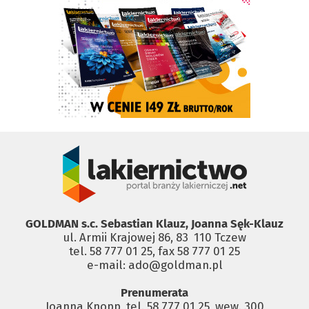
GOLDMAN s.c. Sebastian Klauz, Joanna Sęk-Klauz
ul. Armii Krajowej 86, 83 ­ 110 Tczew
tel. 58 777 01 25, fax 58 777 01 25
e-mail: ado@goldman.pl
Prenumerata
Joanna Knopp, tel. 58 777 01 25, wew. 300