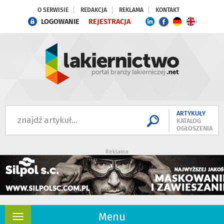
O SERWISIE
REDAKCJA
REKLAMA
KONTAKT
LOGOWANIE
REJESTRACJA
ARTYKUŁY
KATALOG
OGŁOSZENIA
Reklama
Menu
Rozwiń