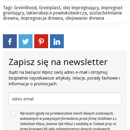
Tagi:
GreinWood
,
Greinplast
,
olej impregnujący
,
impregnat
gruntujący
,
lakierobejca powłokotwórcza
,
uszlachetnianie
drewna
,
impregnacja drewna
,
olejowanie drewna
Zapisz się na newsletter
Bądź na bieżąco! Wpisz swój adres e-mail i otrzymuj
bezpłatnie najciekawsze artykuły, relacje, porady fachowe i
informacje o promocjach.
Wyrażam zgodę na przetwarzanie moich danych osobowych,
wskazanych w powyższym formularzu przez firmę Goldman s.c.
Sebastian Klauz, Joanna Sęk-Klauz z siedzibą w Tczewie przy ul.
Armii Krajowej 86 jako administratora danych osobowych,