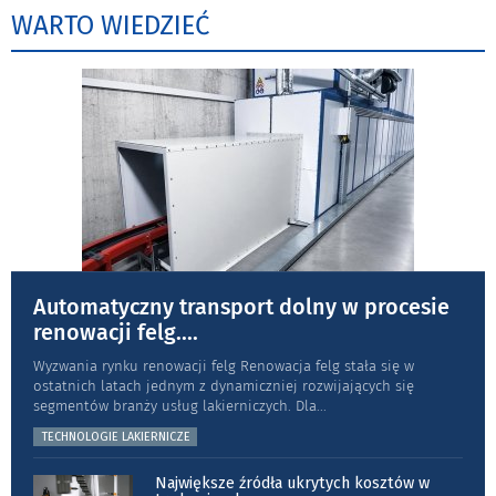
WARTO WIEDZIEĆ
Automatyczny transport dolny w procesie
renowacji felg.
...
Wyzwania rynku renowacji felg Renowacja felg stała się w
ostatnich latach jednym z dynamiczniej rozwijających się
segmentów branży usług lakierniczych. Dla
...
TECHNOLOGIE LAKIERNICZE
Największe źródła ukrytych kosztów w