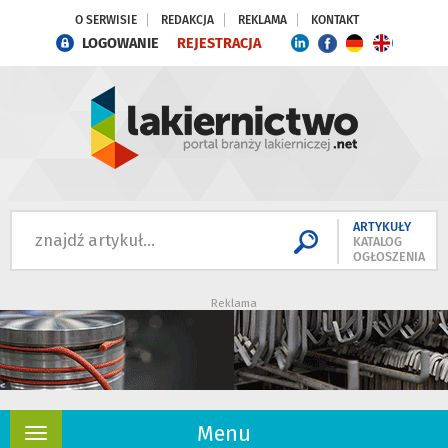
O SERWISIE
REDAKCJA
REKLAMA
KONTAKT
LOGOWANIE
REJESTRACJA
ARTYKUŁY
KATALOG
OGŁOSZENIA
Reklama
Menu
Rozwiń