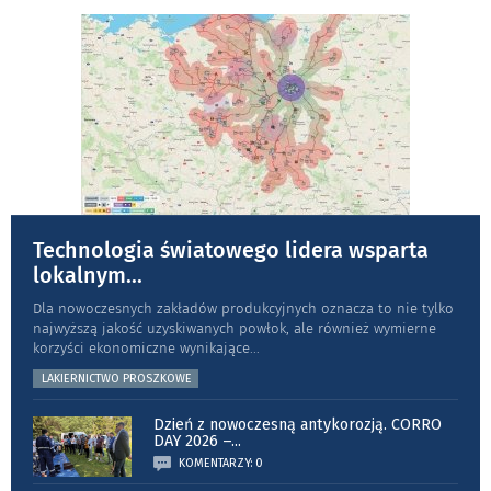
Technologia światowego lidera wsparta
lokalnym
...
Dla nowoczesnych zakładów produkcyjnych oznacza to nie tylko
najwyższą jakość uzyskiwanych powłok, ale również wymierne
korzyści ekonomiczne wynikające
...
LAKIERNICTWO PROSZKOWE
Dzień z nowoczesną antykorozją. CORRO
DAY 2026 –
...
KOMENTARZY: 0