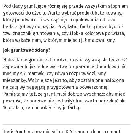
Podkłady gruntujące różnią się przede wszystkim stopniem
gotowości do użycia. Warto wybrać produkt butelkowany,
który po otwarciu i wstrząśnięciu opakowania od razu
będzie gotowy do użycia. Przydatną funkcją może być też
tzw. znacznik gruntowania, czyli lekka kolorowa poświata,
która wskaże nam, w którym miejscu już malowaliśmy.
Jak gruntować ściany?
Nakładanie gruntu jest bardzo proste: wysoką skuteczność
zapewnia tu już jedna warstwa preparatu, a dodatkowo nie
musimy się martwić, czy równo rozprowadziliśmy
mieszankę. Ważniejsze jest to, aby została ona nałożona
na całą wymagającą przygotowania powierzchnię.
Pamiętajmy też, że grunt musi dobrze wyschnąć: aby mieć
pewność, że podłoże nie jest wilgotne, warto odczekać ok.
16 godzin, zanim pokryjemy je farbą.
Tagi:
grunt
,
malowanie ścian
,
DIY
,
remont domu
,
remont