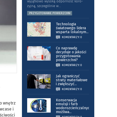
wyjątkowo wysoką odporność koro­
zyjną, szczególnie w
...
PRZYGOTOWANIE POWIERZCHNI
Technologia
światowego lidera
wsparta lokalnym
...
KOMENTARZY: 0
Co naprawdę
decyduje o jakości
przygotowania
powierzchni?
KOMENTARZY: 0
Jak ograniczyć
straty materiałowe
i zwiększyć
...
e
KOMENTARZY: 0
Konserwacja
do wnętrz
emulsji i farb
wodorozcieńczalnych
wcase i
możliwa
...
ściwości