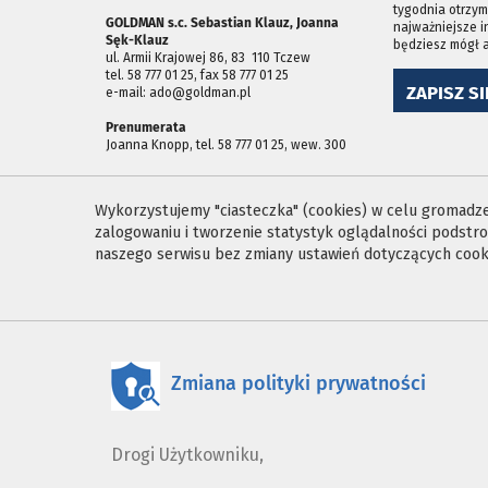
tygodnia otrzym
GOLDMAN s.c. Sebastian Klauz, Joanna
najważniejsze i
Sęk-Klauz
będziesz mógł 
ul. Armii Krajowej 86, 83 ­ 110 Tczew
tel. 58 777 01 25, fax 58 777 01 25
ZAPISZ SI
e-mail: ado@goldman.pl
Prenumerata
Joanna Knopp, tel. 58 777 01 25, wew. 300
Wykorzystujemy "ciasteczka" (cookies) w celu gromadzen
zalogowaniu i tworzenie statystyk oglądalności podst
naszego serwisu bez zmiany ustawień dotyczących cooki
Zmiana polityki prywatności
Drogi Użytkowniku,