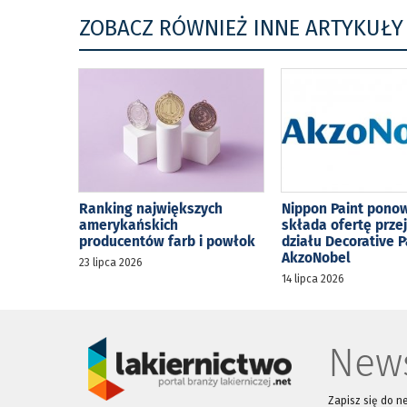
ZOBACZ RÓWNIEŻ INNE ARTYKUŁY
Ranking największych
Nippon Paint pono
amerykańskich
składa ofertę prze
producentów farb i powłok
działu Decorative P
AkzoNobel
23 lipca 2026
14 lipca 2026
News
Zapisz się do n