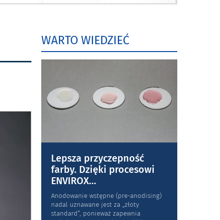
WARTO WIEDZIEĆ
Lepsza przyczepność
farby. Dzięki procesowi
ENVIROX
...
Anodowanie wstępne (pre-anodising)
nadal uznawane jest za „złoty
standard”, ponieważ zapewnia