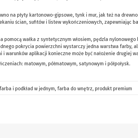
o na płyty kartonowo-gipsowe, tynk i mur, jak też na drewno 
ekaniu ścian, sufitów i listew wykończeniowych, zapewniając b
 za pomocą wałka z syntetycznym włosiem, pędzla nylonowego 
adnego pokrycia powierzchni wystarczy jedna warstwa farby, a
i i warunków aplikacji konieczne może być nałożenie drugiej w
kończeniach: matowym, półmatowym, satynowym i półpołysk.
farba i podkład w jednym
,
farba do wnętrz
,
produkt premium
r