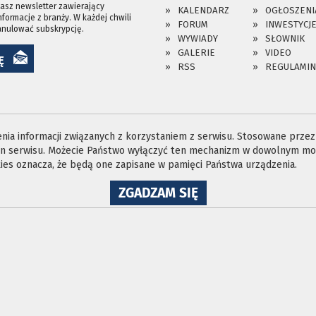
asz newsletter zawierający
KALENDARZ
OGŁOSZENI
nformacje z branży. W każdej chwili
FORUM
INWESTYCJ
anulować subskrypcję.
WYWIADY
SŁOWNIK
GALERIE
VIDEO
Ę
RSS
REGULAMIN
ia informacji związanych z korzystaniem z serwisu. Stosowane przez n
ron serwisu. Możecie Państwo wyłączyć ten mechanizm w dowolnym mom
es oznacza, że będą one zapisane w pamięci Państwa urządzenia.
NA
ZGADZAM SIĘ
WYKORZYSTANIE
PLIKÓW
COOKIES