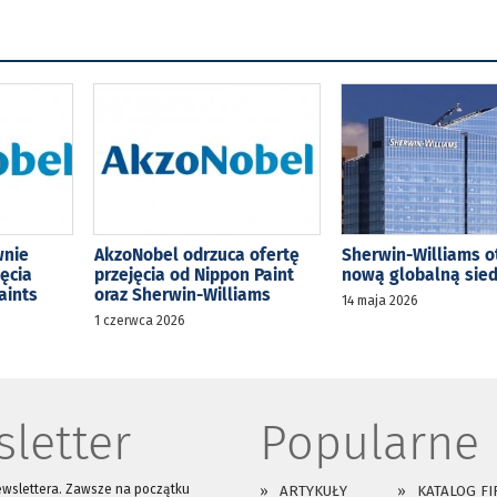
wnie
AkzoNobel odrzuca ofertę
Sherwin-Williams o
jęcia
przejęcia od Nippon Paint
nową globalną sied
aints
oraz Sherwin-Williams
14 maja 2026
1 czerwca 2026
letter
Popularne
ewslettera. Zawsze na początku
ARTYKUŁY
KATALOG FI