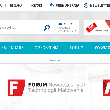
PRENUMERATA
NEWSLETTE
JA
REKLAMA
KONTAKT
ARTYKUŁY
KATALOG
OGŁOSZENIA
KALENDARZ
OGŁOSZENIA
FORUM
WYWIAD
Reklama