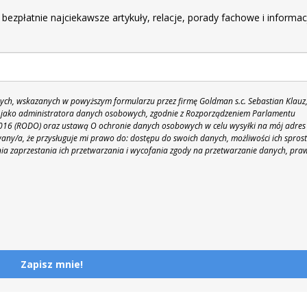
 bezpłatnie najciekawsze artykuły, relacje, porady fachowe i informac
h, wskazanych w powyższym formularzu przez firmę Goldman s.c. Sebastian Klauz
 86 jako administratora danych osobowych, zgodnie z Rozporządzeniem Parlamentu
 2016 (RODO) oraz ustawą O ochronie danych osobowych w celu wysyłki na mój adres
y/a, że przysługuje mi prawo do: dostępu do swoich danych, możliwości ich spros
nia zaprzestania ich przetwarzania i wycofania zgody na przetwarzanie danych, pra
Zapisz mnie!