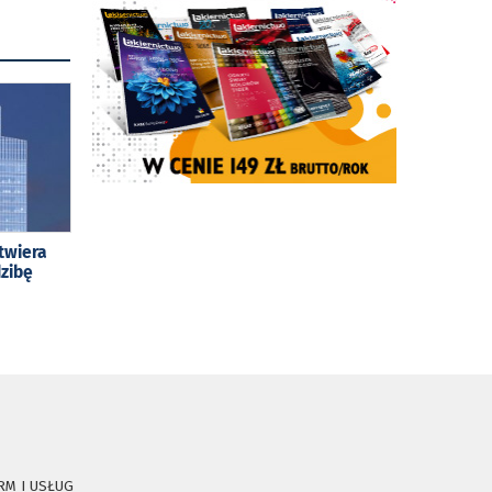
twiera
zibę
RM I USŁUG