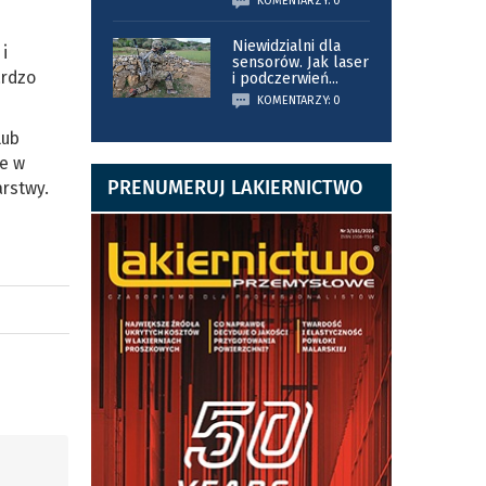
KOMENTARZY: 0
Niewidzialni dla
i
sensorów. Jak laser
ardzo
i podczerwień
...
KOMENTARZY: 0
lub
le w
PRENUMERUJ LAKIERNICTWO
arstwy.