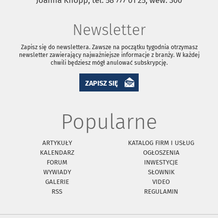
Joanna Knopp, tel. 58 777 01 25, wew. 300
Newsletter
Zapisz się do newslettera. Zawsze na początku tygodnia otrzymasz
newsletter zawierający najważniejsze informacje z branży. W każdej
chwili będziesz mógł anulować subskrypcję.
ZAPISZ SIĘ
Popularne
ARTYKUŁY
KATALOG FIRM I USŁUG
KALENDARZ
OGŁOSZENIA
FORUM
INWESTYCJE
WYWIADY
SŁOWNIK
GALERIE
VIDEO
RSS
REGULAMIN