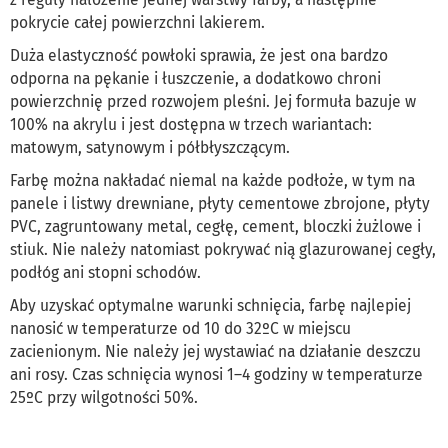
pokrycie całej powierzchni lakierem.
Duża elastyczność powłoki sprawia, że jest ona bardzo
odporna na pękanie i łuszczenie, a dodatkowo chroni
powierzchnię przed rozwojem pleśni. Jej formuła bazuje w
100% na akrylu i jest dostępna w trzech wariantach:
matowym, satynowym i półbłyszczącym.
Farbę można nakładać niemal na każde podłoże, w tym na
panele i listwy drewniane, płyty cementowe zbrojone, płyty
PVC, zagruntowany metal, cegłę, cement, bloczki żużlowe i
stiuk. Nie należy natomiast pokrywać nią glazurowanej cegły,
podłóg ani stopni schodów.
Aby uzyskać optymalne warunki schnięcia, farbę najlepiej
nanosić w temperaturze od 10 do 32ºC w miejscu
zacienionym. Nie należy jej wystawiać na działanie deszczu
ani rosy. Czas schnięcia wynosi 1–4 godziny w temperaturze
25ºC przy wilgotności 50%.