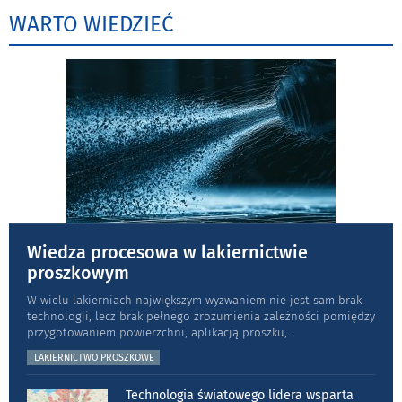
WARTO WIEDZIEĆ
Wiedza procesowa w lakiernictwie
proszkowym
W wielu lakierniach największym wyzwaniem nie jest sam brak
technologii, lecz brak pełnego zrozumienia zależności pomiędzy
przygotowaniem powierzchni, aplikacją proszku,
...
LAKIERNICTWO PROSZKOWE
Technologia światowego lidera wsparta