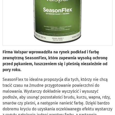
Firma Valspar wprowadziła na rynek podkład i farbę
zewnętrzną SeasonFlex, która zapewnia wysoką ochronę
przed pękaniem, łuszczeniem się i pleśnią niezależnie od
pory roku.
SeasonFlex to idealna propozycja dla tych, którzy nie chcą
tracić czasu na żmudne przygotowanie powierzchni do
malowania. Wystarczy dokładnie wyczyścić i wysuszyć
podłoże, aby usunąć pozostałości brudu, kurzu, wapna, rdzy,
smarów czy pleśni, a następnie nanieść farbę. Dzięki bardzo
dobremu kryciu do uzyskania oczekiwanego efektu wystarczy
z reguły nałożenie jednej warstwy farby, a następnie