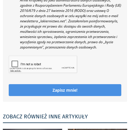
Armii Krajowej 86 jako administratora danych osobowych,
zgodnie z Rozporządzeniem Parlamentu Europejskiego i Rady (UE)
2016/679 z dnia 27 kwietnia 2016 (RODO) oraz ustawą O
ochronie danych osobowych w celu wysyłki na mój adres e-mail
newslettera „lakiernictwo.net".
Zostałem/am poinformowany/a,
że przysługuje mi prawo do: dostępu do swoich danych,
możliwości ich sprostowania, ograniczenia przetwarzania,
wniesienia sprzeciwu, żądania zaprzestania ich przetwarzania i
wycofania zgody na przetwarzanie danych, prawo do „bycia
zapomnianym", przenoszenia danych osobowych.
Zapisz mnie!
ZOBACZ RÓWNIEŻ INNE ARTYKUŁY