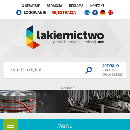
O SERWISIE
REDAKCJA
REKLAMA
KONTAKT
LOGOWANIE
REJESTRACJA
ARTYKUŁY
KATALOG
OGŁOSZENIA
Reklama
Menu
Rozwiń