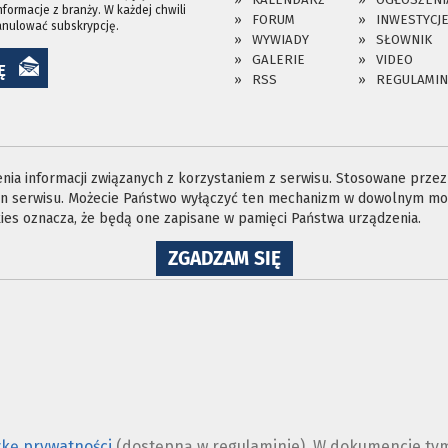
nformacje z branży. W każdej chwili
FORUM
INWESTYCJ
anulować subskrypcję.
WYWIADY
SŁOWNIK
GALERIE
VIDEO
Ę
RSS
REGULAMIN
ia informacji związanych z korzystaniem z serwisu. Stosowane przez n
ron serwisu. Możecie Państwo wyłączyć ten mechanizm w dowolnym mom
es oznacza, że będą one zapisane w pamięci Państwa urządzenia.
NA
ZGADZAM SIĘ
WYKORZYSTANIE
PLIKÓW
COOKIES
ykę prywatności
(dostępną w regulaminie). W dokumencie tym