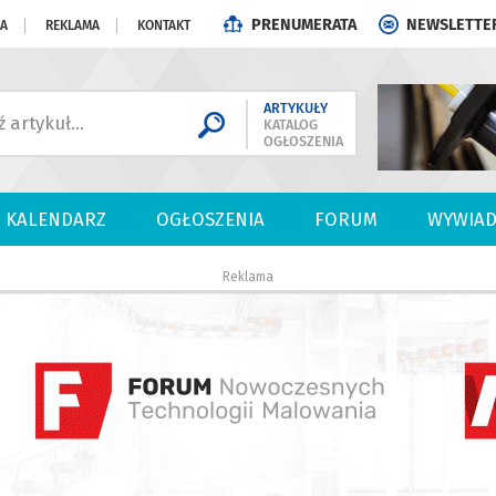
PRENUMERATA
NEWSLETTE
JA
REKLAMA
KONTAKT
ARTYKUŁY
KATALOG
OGŁOSZENIA
KALENDARZ
OGŁOSZENIA
FORUM
WYWIAD
Reklama