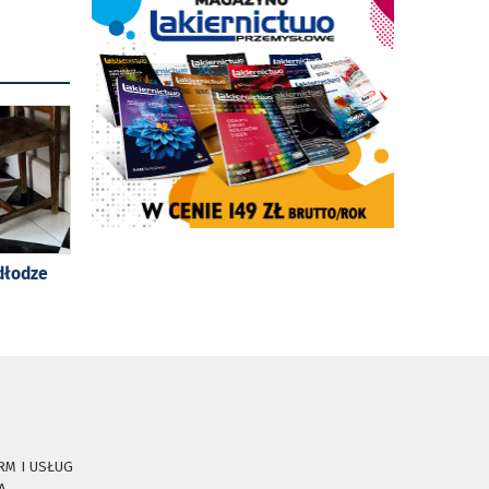
dłodze
RM I USŁUG
A