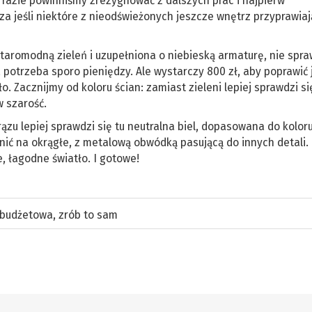
 razie powinniśmy zrezygnować z dalszych prac i najpierw
a jeśli niektóre z nieodświeżonych jeszcze wnętrz przyprawiaj
taromodną zieleń i uzupełniona o niebieską armaturę, nie spra
 potrzeba sporo pieniędzy. Ale wystarczy 800 zł, aby poprawić 
o. Zacznijmy od koloru ścian: zamiast zieleni lepiej sprawdzi si
w szarość.
ązu lepiej sprawdzi się tu neutralna biel, dopasowana do kolor
ić na okrągłe, z metalową obwódką pasującą do innych detali. 
, łagodne światło. I gotowe!
 budżetowa
,
zrób to sam