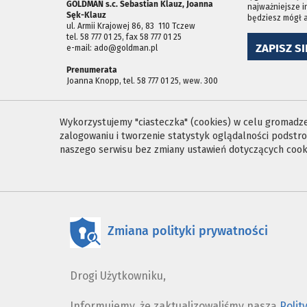
GOLDMAN s.c. Sebastian Klauz, Joanna
najważniejsze i
Sęk-Klauz
będziesz mógł 
ul. Armii Krajowej 86, 83 ­ 110 Tczew
tel. 58 777 01 25, fax 58 777 01 25
ZAPISZ SI
e-mail: ado@goldman.pl
Prenumerata
Joanna Knopp, tel. 58 777 01 25, wew. 300
Wykorzystujemy "ciasteczka" (cookies) w celu gromadzen
zalogowaniu i tworzenie statystyk oglądalności podst
naszego serwisu bez zmiany ustawień dotyczących cooki
Zmiana polityki prywatności
Drogi Użytkowniku,
Informujemy, że zaktualizowaliśmy naszą
Polit