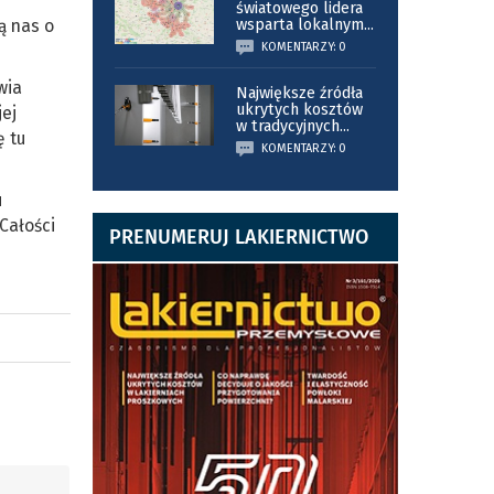
światowego lidera
ą nas o
wsparta lokalnym
...
KOMENTARZY: 0
wia
Największe źródła
ukrytych kosztów
jej
w tradycyjnych
...
ę tu
KOMENTARZY: 0
u
Całości
PRENUMERUJ LAKIERNICTWO