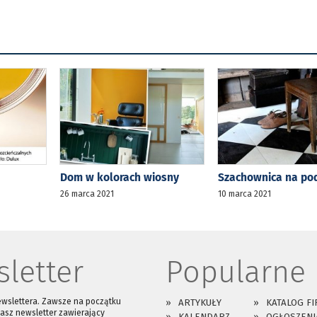
Dom w kolorach wiosny
Szachownica na po
26 marca 2021
10 marca 2021
letter
Popularne
ewslettera. Zawsze na początku
ARTYKUŁY
KATALOG FI
asz newsletter zawierający
KALENDARZ
OGŁOSZENI