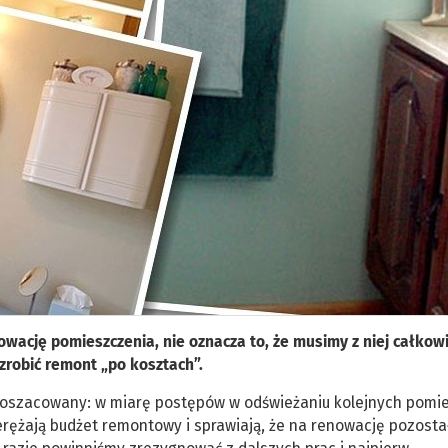
wację pomieszczenia, nie oznacza to, że musimy z niej całkowi
zrobić remont „po kosztach”.
edoszacowany: w miarę postępów w odświeżaniu kolejnych pomi
ężają budżet remontowy i sprawiają, że na renowację pozosta