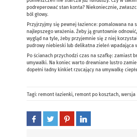
pomieszczeń nie starcza już funduszy. Czy w takim
podreperować stan konta? Niekoniecznie, zwłaszcz
ból głowy.
Przyjrzyjmy się pewnej łazience: pomalowana na s
najlepszego wrażenia. Żeby ją gruntownie odnowić,
wygląd na tyle, żeby przyjemnie się z niej korzystał
pudrowy niebieski lub delikatna zieleń wpadająca 
Po ścianach przychodzi czas na szafkę: zamiast br
umywalki. Na koniec warto drewniane lustro zamien
dopełni ładny kinkiet rzucający na umywalkę ciepłe
Tagi:
remont łazienki
,
remont po kosztach
,
wersja