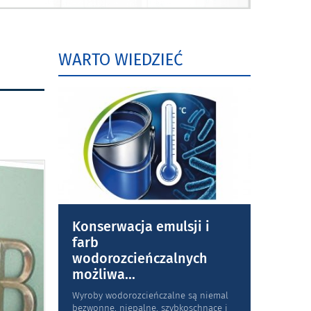
WARTO WIEDZIEĆ
Konserwacja emulsji i
farb
wodorozcieńczalnych
możliwa
...
Wyroby wodorozcieńczalne są niemal
bezwonne, niepalne, szybkoschnące i