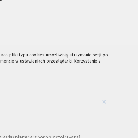
E
as pliki typu cookies umożliwiają utrzymanie sesji po
encie w ustawieniach przeglądarki. Korzystanie z
×
 wyjaśniamy w sposób przejrzysty i