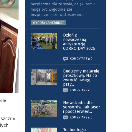
bezpieczne dla zdrowia, dzięki temu
mogą być wygodniejsze i
bezpieczniejsze w stosowaniu,
...
WYROBY LAKIERNICZE
Dzień z
nowoczesną
antykorozją.
CORRO DAY 2026
–
...
KOMENTARZY: 0
Budujemy malarnię
proszkową. Na co
zwrócić uwagę
przy
...
KOMENTARZY: 0
cie
Niewidzialni dla
sensorów. Jak laser
i podczerwień
...
KOMENTARZY: 0
eszczeń
łych
Technologia