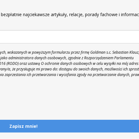
r
 bezpłatnie najciekawsze artykuły, relacje, porady fachowe i informac
h, wskazanych w powyższym formularzu przez firmę Goldman s.c. Sebastian Klauz
 86 jako administratora danych osobowych, zgodnie z Rozporządzeniem Parlamentu
 2016 (RODO) oraz ustawą O ochronie danych osobowych w celu wysyłki na mój adres
y/a, że przysługuje mi prawo do: dostępu do swoich danych, możliwości ich spros
nia zaprzestania ich przetwarzania i wycofania zgody na przetwarzanie danych, pra
Zapisz mnie!