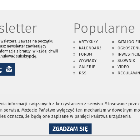
letter
Popularne
ewslettera. Zawsze na początku
ARTYKUŁY
KATALOG FI
asz newsletter zawierający
KALENDARZ
OGŁOSZENI
nformacje z branży. W każdej chwili
FORUM
INWESTYCJ
anulować subskrypcję.
WYWIADY
SŁOWNIK
GALERIE
VIDEO
Ę
RSS
REGULAMIN
ia informacji związanych z korzystaniem z serwisu. Stosowane przez n
ron serwisu. Możecie Państwo wyłączyć ten mechanizm w dowolnym mom
es oznacza, że będą one zapisane w pamięci Państwa urządzenia.
NA
ZGADZAM SIĘ
WYKORZYSTANIE
PLIKÓW