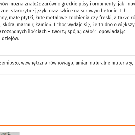
w można znaleźć zarówno greckie plisy i ornamenty, jak i na
zne, starożytne języki oraz szkice na surowym betonie. Ich
ny, małe płytki, kute metalowe zdobienia czy freski, a także r
, skóra, marmur, kamień. I choć wydaje się, że trudno o większy
rozsądnych ilościach – tworzą spójną całość, opowiadając
 dziejów.
zemiosło
,
wewnętrzna równowaga
,
umiar
,
naturalne materiały
,