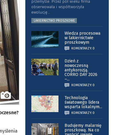
przemyśle. Przez pół wieku firma
obserwowała i współtworzyła
ewolucję
...
LAKIERNICTWO PROSZKOWE
Wiedza procesowa
w lakiernictwie
proszkowym
KOMENTARZY: 0
Dzień z
nowoczesną
antykorozją.
CORRO DAY 2026
–
...
KOMENTARZY: 0
Technologia
światowego lidera
wsparta lokalnym
...
woczesne?
KOMENTARZY: 0
Budujemy malarnię
proszkową. Na co
myślenia
zwrócić uwagę