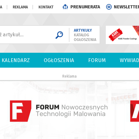
PRENUMERATA
NEWSLETTE
JA
REKLAMA
KONTAKT
ARTYKUŁY
KATALOG
OGŁOSZENIA
KALENDARZ
OGŁOSZENIA
FORUM
WYWIAD
Reklama