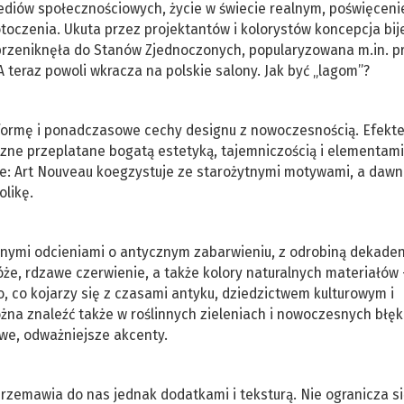
ediów społecznościowych, życie w świecie realnym, poświęceni
toczenia. Ukuta przez projektantów i kolorystów koncepcja bij
 przeniknęła do Stanów Zjednoczonych, popularyzowana m.in. p
 teraz powoli wkracza na polskie salony. Jak być „lagom”?
 formę i ponadczasowe cechy designu z nowoczesnością. Efekt
zne przeplatane bogatą estetyką, tajemniczością i elementami
we: Art Nouveau koegzystuje ze starożytnymi motywami, a dawn
likę.
lnymi odcieniami o antycznym zabarwieniu, z odrobiną dekadenc
róże, rdzawe czerwienie, a także kolory naturalnych materiałów 
, co kojarzy się z czasami antyku, dziedzictwem kulturowym i
żna znaleźć także w roślinnych zieleniach i nowoczesnych błęk
ywe, odważniejsze akcenty.
rzemawia do nas jednak dodatkami i teksturą. Nie ogranicza si