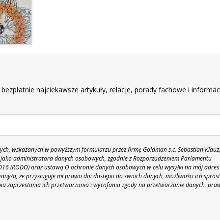
r
 bezpłatnie najciekawsze artykuły, relacje, porady fachowe i informac
h, wskazanych w powyższym formularzu przez firmę Goldman s.c. Sebastian Klauz
 86 jako administratora danych osobowych, zgodnie z Rozporządzeniem Parlamentu
 2016 (RODO) oraz ustawą O ochronie danych osobowych w celu wysyłki na mój adres
y/a, że przysługuje mi prawo do: dostępu do swoich danych, możliwości ich spros
nia zaprzestania ich przetwarzania i wycofania zgody na przetwarzanie danych, pra