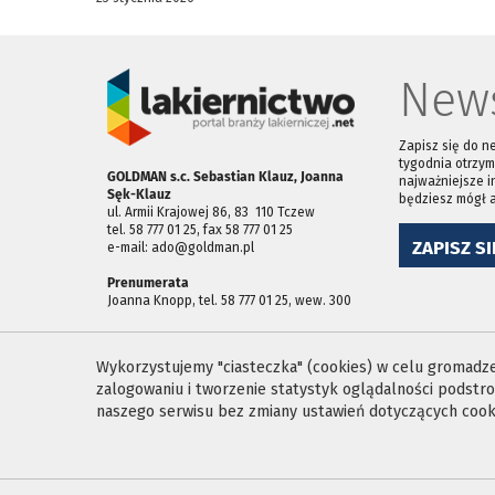
News
Zapisz się do n
tygodnia otrzym
GOLDMAN s.c. Sebastian Klauz, Joanna
najważniejsze i
Sęk-Klauz
będziesz mógł 
ul. Armii Krajowej 86, 83 ­ 110 Tczew
tel. 58 777 01 25, fax 58 777 01 25
ZAPISZ SI
e-mail: ado@goldman.pl
Prenumerata
Joanna Knopp, tel. 58 777 01 25, wew. 300
Wykorzystujemy "ciasteczka" (cookies) w celu gromadzen
zalogowaniu i tworzenie statystyk oglądalności podst
naszego serwisu bez zmiany ustawień dotyczących cooki