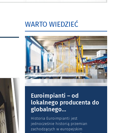
WARTO WIEDZIEĆ
Euroimpianti – od
lokalnego producenta do
globalnego
...
Historia Euroimpianti jest
jednocześnie historią przemian
zachodzących w europejskim