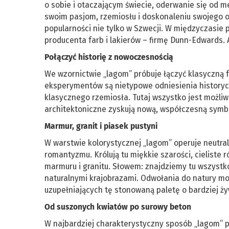
o sobie i otaczającym świecie, oderwanie się od m
swoim pasjom, rzemiosłu i doskonaleniu swojego o
popularności nie tylko w Szwecji. W międzyczasie
producenta farb i lakierów – firmę Dunn-Edwards. A
Połączyć historię z nowoczesnością
We wzornictwie „lagom” próbuje łączyć klasyczną
eksperymentów są nietypowe odniesienia historyc
klasycznego rzemiosła. Tutaj wszystko jest możli
architektoniczne zyskują nową, współczesną symbo
Marmur, granit i piasek pustyni
W warstwie kolorystycznej „lagom” operuje neutra
romantyzmu. Królują tu miękkie szarości, cieliste 
marmuru i granitu. Słowem: znajdziemy tu wszystko
naturalnymi krajobrazami. Odwołania do natury mo
uzupełniających tę stonowaną paletę o bardziej ż
Od suszonych kwiatów po surowy beton
W najbardziej charakterystyczny sposób „lagom” p