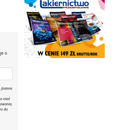
je o
, Joanna
 e-mail
towania,
wo do