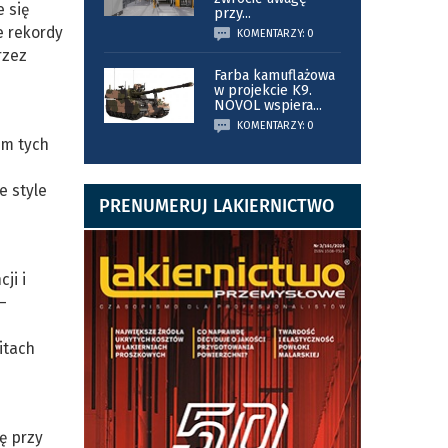
e się
przy
...
e rekordy
KOMENTARZY: 0
rzez
Farba kamuflażowa
w projekcie K9.
NOVOL wspiera
...
KOMENTARZY: 0
em tych
e style
PRENUMERUJ LAKIERNICTWO
ji i
–
itach
ę przy