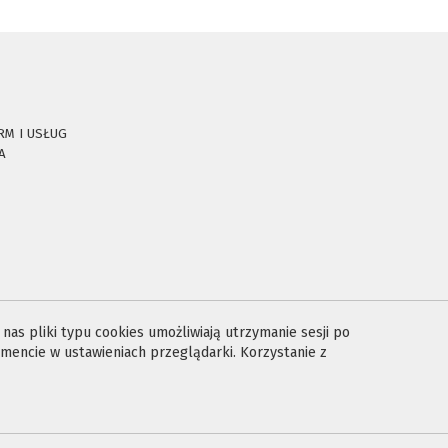
RM I USŁUG
A
E
as pliki typu cookies umożliwiają utrzymanie sesji po
encie w ustawieniach przeglądarki. Korzystanie z