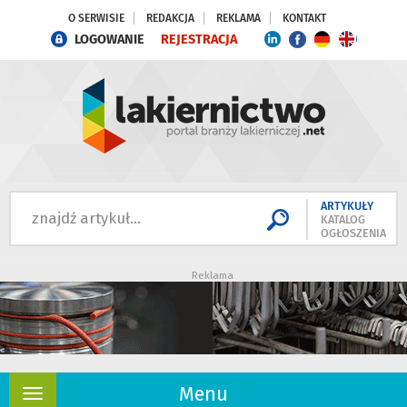
O SERWISIE
REDAKCJA
REKLAMA
KONTAKT
LOGOWANIE
REJESTRACJA
ARTYKUŁY
KATALOG
OGŁOSZENIA
Reklama
Menu
Rozwiń