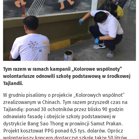
Tym razem w ramach kampanii „Kolorowe wspólnoty”
wolontariusze odnowili szkołę podstawową w środkowej
Tajlandii.
W grudniu pisaliśmy o projekcie „Kolorowych wspólnot”
zrealizowanym w Chinach. Tym razem przyszedł czas na
Tajlandię: ponad 30 ochotników przez blisko 90 godzin
odnawiało fasadę i obejście szkoły podstawowej w
dystrykcie Bang Sao Thong w prowincji Samut Prakan.
Projekt kosztował PPG ponad 6,5 tys. dolarów. Oprócz
wolontariuszy koncern dostarczył szkole także 50 litrów