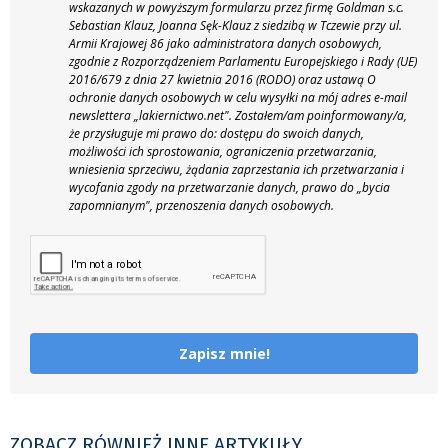
wskazanych w powyższym formularzu przez firmę Goldman s.c.
Sebastian Klauz, Joanna Sęk-Klauz z siedzibą w Tczewie przy ul.
Armii Krajowej 86 jako administratora danych osobowych,
zgodnie z Rozporządzeniem Parlamentu Europejskiego i Rady (UE)
2016/679 z dnia 27 kwietnia 2016 (RODO) oraz ustawą O
ochronie danych osobowych w celu wysyłki na mój adres e-mail
newslettera „lakiernictwo.net".
Zostałem/am poinformowany/a,
że przysługuje mi prawo do: dostępu do swoich danych,
możliwości ich sprostowania, ograniczenia przetwarzania,
wniesienia sprzeciwu, żądania zaprzestania ich przetwarzania i
wycofania zgody na przetwarzanie danych, prawo do „bycia
zapomnianym", przenoszenia danych osobowych.
Zapisz mnie!
ZOBACZ RÓWNIEŻ INNE ARTYKUŁY