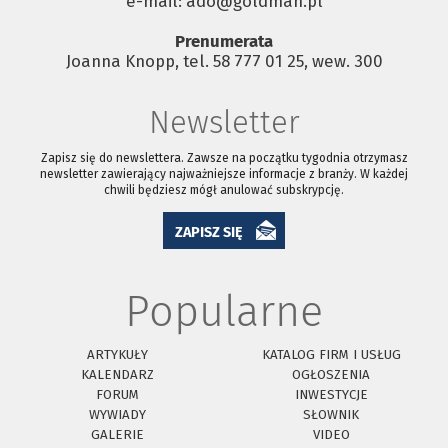
e-mail: ado@goldman.pl
Prenumerata
Joanna Knopp, tel. 58 777 01 25, wew. 300
Newsletter
Zapisz się do newslettera. Zawsze na początku tygodnia otrzymasz
newsletter zawierający najważniejsze informacje z branży. W każdej
chwili będziesz mógł anulować subskrypcję.
ZAPISZ SIĘ
Popularne
ARTYKUŁY
KATALOG FIRM I USŁUG
KALENDARZ
OGŁOSZENIA
FORUM
INWESTYCJE
WYWIADY
SŁOWNIK
GALERIE
VIDEO