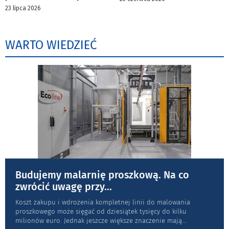
23 lipca 2026
WARTO WIEDZIEĆ
Budujemy malarnię proszkową. Na co
zwrócić uwagę przy
...
Koszt zakupu i wdrożenia kompletnej linii do malowania
proszkowego może sięgać od dziesiątek tysięcy do kilku
milionów euro. Jednak jeszcze większe znaczenie mają
...