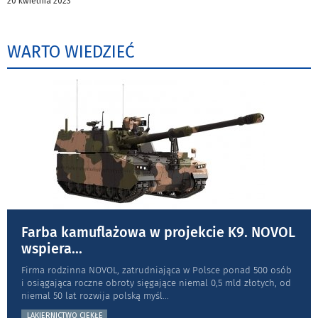
20 kwietnia 2023
WARTO WIEDZIEĆ
Farba kamuflażowa w projekcie K9. NOVOL
wspiera
...
Firma rodzinna NOVOL, zatrudniająca w Polsce ponad 500 osób
i osiągająca roczne obroty sięgające niemal 0,5 mld złotych, od
niemal 50 lat rozwija polską myśl
...
LAKIERNICTWO CIEKŁE