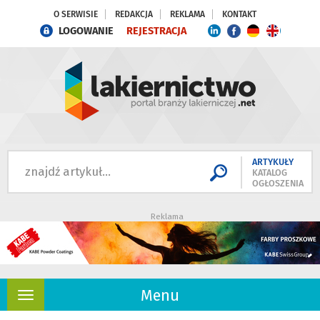
O SERWISIE
REDAKCJA
REKLAMA
KONTAKT
LOGOWANIE
REJESTRACJA
ARTYKUŁY
KATALOG
OGŁOSZENIA
Reklama
Menu
Rozwiń
nawigację