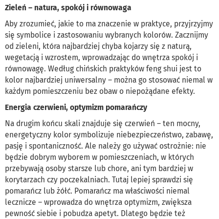
Zieleń – natura, spokój i równowaga
Aby zrozumieć, jakie to ma znaczenie w praktyce, przyjrzyjmy
się symbolice i zastosowaniu wybranych kolorów. Zacznijmy
od zieleni, która najbardziej chyba kojarzy się z naturą,
wegetacją i wzrostem, wprowadzając do wnętrza spokój i
równowagę. Według chińskich praktyków feng shui jest to
kolor najbardziej uniwersalny – można go stosować niemal w
każdym pomieszczeniu bez obaw o niepożądane efekty.
Energia czerwieni, optymizm pomarańczy
Na drugim końcu skali znajduje się czerwień – ten mocny,
energetyczny kolor symbolizuje niebezpieczeństwo, zabawę,
pasję i spontaniczność. Ale należy go używać ostrożnie: nie
będzie dobrym wyborem w pomieszczeniach, w których
przebywają osoby starsze lub chore, ani tym bardziej w
korytarzach czy poczekalniach. Tutaj lepiej sprawdzi się
pomarańcz lub żółć. Pomarańcz ma właściwości niemal
lecznicze – wprowadza do wnętrza optymizm, zwiększa
pewność siebie i pobudza apetyt. Dlatego będzie też