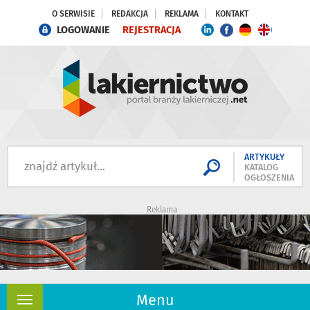
O SERWISIE
REDAKCJA
REKLAMA
KONTAKT
LOGOWANIE
REJESTRACJA
ARTYKUŁY
KATALOG
OGŁOSZENIA
Reklama
Menu
Rozwiń