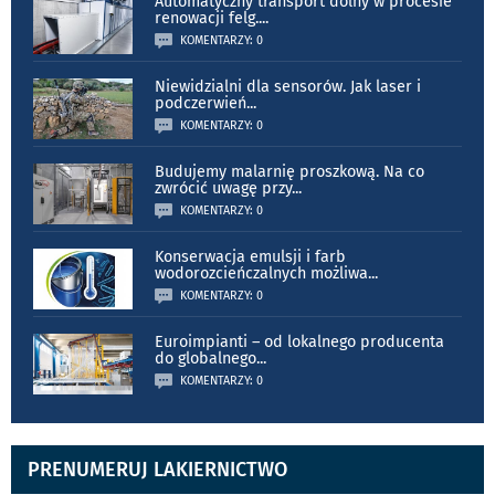
Automatyczny transport dolny w procesie
renowacji felg.
...
KOMENTARZY: 0
Niewidzialni dla sensorów. Jak laser i
podczerwień
...
KOMENTARZY: 0
Budujemy malarnię proszkową. Na co
zwrócić uwagę przy
...
KOMENTARZY: 0
Konserwacja emulsji i farb
wodorozcieńczalnych możliwa
...
KOMENTARZY: 0
Euroimpianti – od lokalnego producenta
do globalnego
...
KOMENTARZY: 0
PRENUMERUJ LAKIERNICTWO