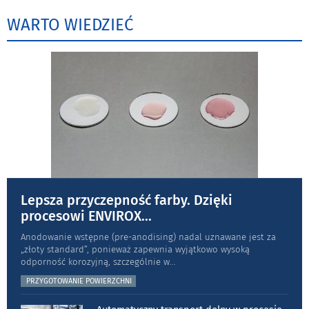
WARTO WIEDZIEĆ
Lepsza przyczepność farby. Dzięki
procesowi ENVIROX
...
Anodowanie wstępne (pre-anodising) nadal uznawane jest za
„złoty standard”, ponieważ zapewnia wyjątkowo wysoką
odporność koro­zyjną, szczególnie w
...
PRZYGOTOWANIE POWIERZCHNI