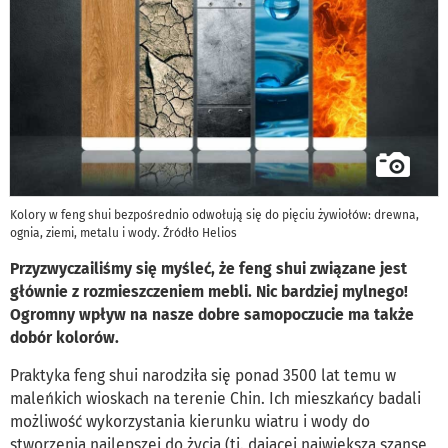
Kolory w feng shui bezpośrednio odwołują się do pięciu żywiołów: drewna,
ognia, ziemi, metalu i wody. Źródło Helios
Przyzwyczailiśmy się myśleć, że feng shui związane jest
głównie z rozmieszczeniem mebli. Nic bardziej mylnego!
Ogromny wpływ na nasze dobre samopoczucie ma także
dobór kolorów.
Praktyka feng shui narodziła się ponad 3500 lat temu w
maleńkich wioskach na terenie Chin. Ich mieszkańcy badali
możliwość wykorzystania kierunku wiatru i wody do
stworzenia najlepszej do życia (tj. dającej największą szansę