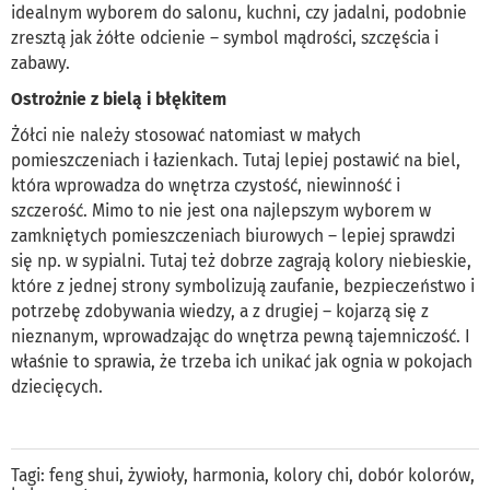
idealnym wyborem do salonu, kuchni, czy jadalni, podobnie
zresztą jak żółte odcienie – symbol mądrości, szczęścia i
zabawy.
Ostrożnie z bielą i błękitem
Żółci nie należy stosować natomiast w małych
pomieszczeniach i łazienkach. Tutaj lepiej postawić na biel,
która wprowadza do wnętrza czystość, niewinność i
szczerość. Mimo to nie jest ona najlepszym wyborem w
zamkniętych pomieszczeniach biurowych – lepiej sprawdzi
się np. w sypialni. Tutaj też dobrze zagrają kolory niebieskie,
które z jednej strony symbolizują zaufanie, bezpieczeństwo i
potrzebę zdobywania wiedzy, a z drugiej – kojarzą się z
nieznanym, wprowadzając do wnętrza pewną tajemniczość. I
właśnie to sprawia, że trzeba ich unikać jak ognia w pokojach
dziecięcych.
Tagi:
feng shui
,
żywioły
,
harmonia
,
kolory chi
,
dobór kolorów
,