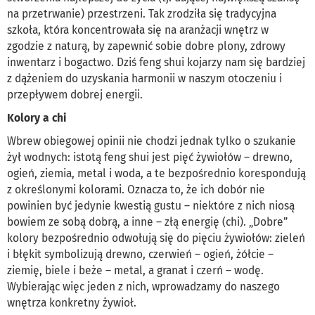
na przetrwanie) przestrzeni. Tak zrodziła się tradycyjna
szkoła, która koncentrowała się na aranżacji wnętrz w
zgodzie z naturą, by zapewnić sobie dobre plony, zdrowy
inwentarz i bogactwo. Dziś feng shui kojarzy nam się bardziej
z dążeniem do uzyskania harmonii w naszym otoczeniu i
przepływem dobrej energii.
Kolory a chi
Wbrew obiegowej opinii nie chodzi jednak tylko o szukanie
żył wodnych: istotą feng shui jest pięć żywiołów – drewno,
ogień, ziemia, metal i woda, a te bezpośrednio korespondują
z określonymi kolorami. Oznacza to, że ich dobór nie
powinien być jedynie kwestią gustu – niektóre z nich niosą
bowiem ze sobą dobrą, a inne – złą energię (chi). „Dobre”
kolory bezpośrednio odwołują się do pięciu żywiołów: zieleń
i błękit symbolizują drewno, czerwień – ogień, żółcie –
ziemię, biele i beże – metal, a granat i czerń – wodę.
Wybierając więc jeden z nich, wprowadzamy do naszego
wnętrza konkretny żywioł.