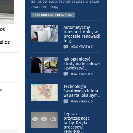
milionów euro. Jednak jeszcze większe
znaczenie mają
...
LAKIERNICTWO PROSZKOWE
Automatyczny
transport dolny w
procesie renowacji
felg.
...
KOMENTARZY: 0
Jak ograniczyć
straty materiałowe
i zwiększyć
...
KOMENTARZY: 0
Technologia
ie
światowego lidera
wsparta lokalnym
...
KOMENTARZY: 0
Lepsza
przyczepność
farby. Dzięki
procesowi
ENVIROX
...