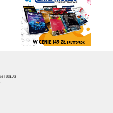
RM I USŁUG
A