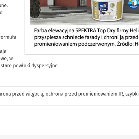
one.
co
formuła
aje
owe, w
 stare powłoki dyspersyjne.
rona przed wilgocią
,
ochrona przed promieniowaniem IR
,
szybk