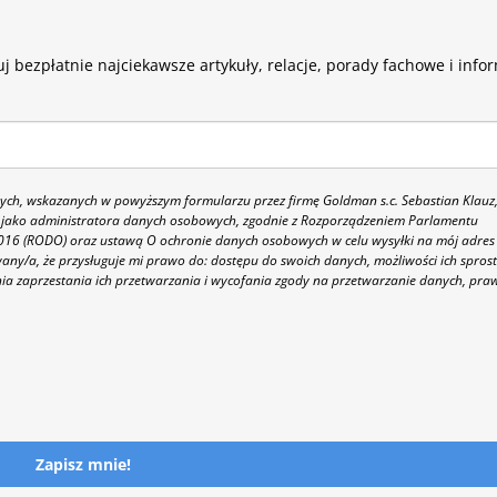
j bezpłatnie najciekawsze artykuły, relacje, porady fachowe i info
h, wskazanych w powyższym formularzu przez firmę Goldman s.c. Sebastian Klauz
 86 jako administratora danych osobowych, zgodnie z Rozporządzeniem Parlamentu
 2016 (RODO) oraz ustawą O ochronie danych osobowych w celu wysyłki na mój adres
y/a, że przysługuje mi prawo do: dostępu do swoich danych, możliwości ich spros
nia zaprzestania ich przetwarzania i wycofania zgody na przetwarzanie danych, pra
Zapisz mnie!