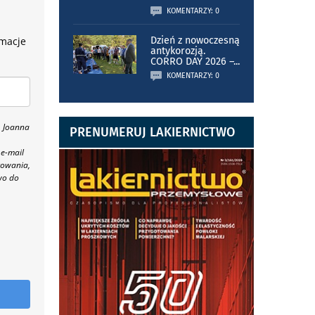
KOMENTARZY: 0
rmacje
Dzień z nowoczesną
antykorozją.
CORRO DAY 2026 –
...
KOMENTARZY: 0
, Joanna
PRENUMERUJ LAKIERNICTWO
 e-mail
towania,
wo do