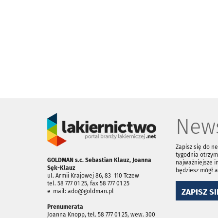
News
Zapisz się do n
tygodnia otrzym
GOLDMAN s.c. Sebastian Klauz, Joanna
najważniejsze i
Sęk-Klauz
będziesz mógł 
ul. Armii Krajowej 86, 83 ­ 110 Tczew
tel. 58 777 01 25, fax 58 777 01 25
ZAPISZ SI
e-mail: ado@goldman.pl
Prenumerata
Joanna Knopp, tel. 58 777 01 25, wew. 300