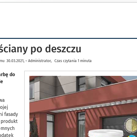
ściany po deszczu
mu 30.03.2021, ~ Administrator, Czas czytania 1 minuta
arbę do
ie
owa
ojej
ni fasady
y produkt
iemnych
odatek