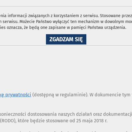
ia informacji związanych z korzystaniem z serwisu. Stosowane przez 
ron serwisu. Możecie Państwo wyłączyć ten mechanizm w dowolnym mom
ies oznacza, że będą one zapisane w pamięci Państwa urządzenia.
NA
ZGADZAM SIĘ
WYKORZYSTANIE
PLIKÓW
COOKIES
ykę prywatności
(dostępną w regulaminie). W dokumencie tym w
z konieczności dostosowania naszych działań oraz dokumentac
RODO), które będzie stosowane od 25 maja 2018 r.