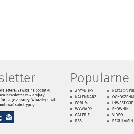
letter
Popularne
ewslettera. Zawsze na początku
ARTYKUŁY
KATALOG FI
asz newsletter zawierający
KALENDARZ
OGŁOSZENI
nformacje z branży. W każdej chwili
FORUM
INWESTYCJE
anulować subskrypcję.
WYWIADY
SŁOWNIK
GALERIE
VIDEO
Ę
RSS
REGULAMIN