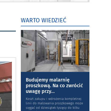
WARTO WIEDZIEĆ
Budujemy malarnię
proszkową. Na co zwrócić
uwagę przy
...
Koszt zakupu i wdrożenia kompletnej
linii do malowania proszkowego może
sięgać od dziesiątek tysięcy do kilku