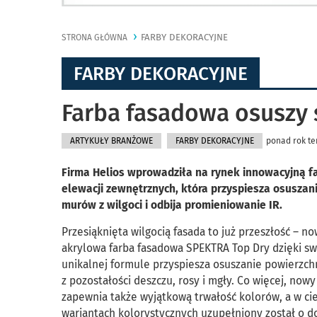
FARBY DEKORACYJNE
STRONA GŁÓWNA
FARBY DEKORACYJNE
Farba fasadowa osuszy 
ARTYKUŁY BRANŻOWE
FARBY DEKORACYJNE
ponad rok te
Firma Helios wprowadziła na rynek innowacyjną f
elewacji zewnętrznych, która przyspiesza osuszan
murów z wilgoci i odbija promieniowanie IR.
Przesiąknięta wilgocią fasada to już przeszłość – n
akrylowa farba fasadowa SPEKTRA Top Dry dzięki sw
unikalnej formule przyspiesza osuszanie powierzch
z pozostałości deszczu, rosy i mgły. Co więcej, now
zapewnia także wyjątkową trwałość kolorów, a w c
wariantach kolorystycznych uzupełniony został o d