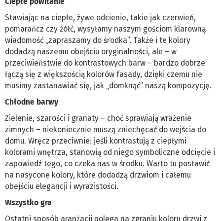
Ciepłe powitanie
Stawiając na ciepłe, żywe odcienie, takie jak czerwień,
pomarańcz czy żółć, wysyłamy naszym gościom klarowną
wiadomość „zapraszamy do środka”. Także i te kolory
dodadzą naszemu obejściu oryginalności, ale – w
przeciwieństwie do kontrastowych barw – bardzo dobrze
łączą się z większością kolorów fasady, dzięki czemu nie
musimy zastanawiać się, jak „domknąć” naszą kompozycję.
Chłodne barwy
Zielenie, szarości i granaty – choć sprawiają wrażenie
zimnych – niekoniecznie muszą zniechęcać do wejścia do
domu. Wręcz przeciwnie: jeśli kontrastują z ciepłymi
kolorami wnętrza, stanowią od niego symboliczne odcięcie i
zapowiedź tego, co czeka nas w środku. Warto tu postawić
na nasycone kolory, które dodadzą drzwiom i całemu
obejściu elegancji i wyrazistości.
Wszystko gra
Ostatni sposób aranżacji polega na zgraniu koloru drzwi z