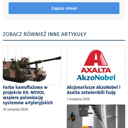
Zapisz mnie!
ZOBACZ RÓWNIEŻ INNE ARTYKUŁY
Farba kamuflażowa w
Akcjonariusze AkzoNobel i
projekcie K9. NOVOL
Axalta zatwierdzili fuzję
wspiera polonizację
7 sierpnia 2026
systemów artyleryjskich
10 sierpnia 2026