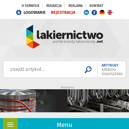
O SERWISIE
REDAKCJA
REKLAMA
KONTAKT
LOGOWANIE
REJESTRACJA
ARTYKUŁY
KATALOG
OGŁOSZENIA
Reklama
Menu
Rozwiń