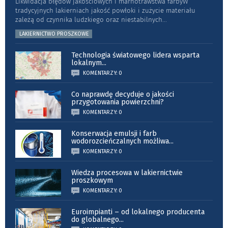
Likwidacja błędów jakościowych i marnotrawstwa farbyW
tradycyjnych lakierniach jakość powłoki i zużycie materiału
zależą od czynnika ludzkiego oraz niestabilnych
...
LAKIERNICTWO PROSZKOWE
Technologia światowego lidera wsparta
lokalnym
...
KOMENTARZY: 0
Co naprawdę decyduje o jakości
przygotowania powierzchni?
KOMENTARZY: 0
Konserwacja emulsji i farb
wodorozcieńczalnych możliwa
...
KOMENTARZY: 0
Wiedza procesowa w lakiernictwie
proszkowym
KOMENTARZY: 0
Euroimpianti – od lokalnego producenta
do globalnego
...