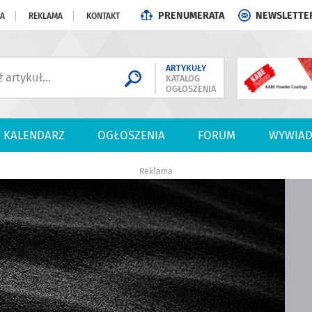
PRENUMERATA
NEWSLETTE
JA
REKLAMA
KONTAKT
ARTYKUŁY
KATALOG
OGŁOSZENIA
KALENDARZ
OGŁOSZENIA
FORUM
WYWIAD
Reklama