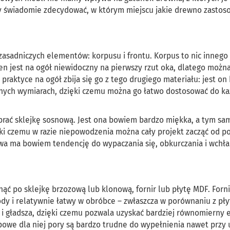
 świadomie zdecydować, w którym miejscu jakie drewno zastos
zasadniczych elementów: korpusu i frontu. Korpus to nic innego 
 ten jest na ogół niewidoczny na pierwszy rzut oka, dlatego możn
praktyce na ogół zbija się go z tego drugiego materiału: jest o
żnych wymiarach, dzięki czemu można go łatwo dostosować do k
brać sklejkę sosnową. Jest ona bowiem bardzo miękka, a tym s
ięki czemu w razie niepowodzenia można cały projekt zacząć od p
wa ma bowiem tendencję do wypaczania się, obkurczania i wchła
nąć po sklejkę brzozową lub klonową, fornir lub płytę MDF. Forn
dy i relatywnie łatwy w obróbce – zwłaszcza w porównaniu z pły
o i gładsza, dzięki czemu pozwala uzyskać bardziej równomierny 
powe dla niej pory są bardzo trudne do wypełnienia nawet przy 