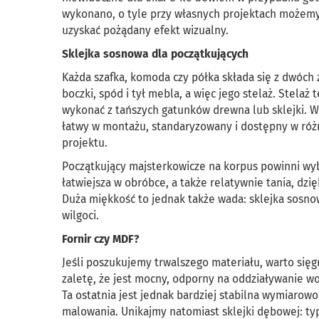
wykonano, o tyle przy własnych projektach możemy
uzyskać pożądany efekt wizualny.
Sklejka sosnowa dla początkujących
Każda szafka, komoda czy półka składa się z dwóch 
boczki, spód i tył mebla, a więc jego stelaż. Stelaż
wykonać z tańszych gatunków drewna lub sklejki. W 
łatwy w montażu, standaryzowany i dostępny w ró
projektu.
Początkujący majsterkowicze na korpus powinni wy
łatwiejsza w obróbce, a także relatywnie tania, dz
Duża miękkość to jednak także wada: sklejka sosno
wilgoci.
Fornir czy MDF?
Jeśli poszukujemy trwalszego materiału, warto sięg
zaletę, że jest mocny, odporny na oddziaływanie wo
Ta ostatnia jest jednak bardziej stabilna wymiarow
malowania. Unikajmy natomiast sklejki dębowej: ty