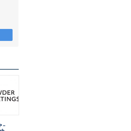
P –
arb