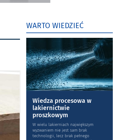
WARTO WIEDZIEĆ
Wiedza procesowa w
lakiernictwie
proszkowym
W wielu lakierniach największym
wyzwaniem nie jest sam brak
technologii, lecz brak pełnego