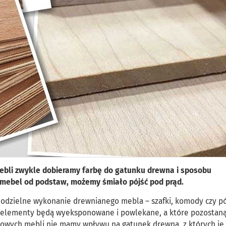
bli zwykle dobieramy farbę do gatunku drewna i sposobu
 mebel od podstaw, możemy śmiało pójść pod prąd.
modzielne wykonanie drewnianego mebla – szafki, komody czy pó
go elementy będą wyeksponowane i powlekane, a które pozostan
towych mebli nie mamy wpływu na gatunek drewna, z których je