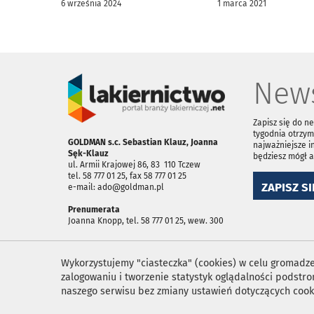
6 września 2024
1 marca 2021
News
Zapisz się do n
tygodnia otrzym
GOLDMAN s.c. Sebastian Klauz, Joanna
najważniejsze i
Sęk-Klauz
będziesz mógł 
ul. Armii Krajowej 86, 83 ­ 110 Tczew
tel. 58 777 01 25, fax 58 777 01 25
ZAPISZ SI
e-mail: ado@goldman.pl
Prenumerata
Joanna Knopp, tel. 58 777 01 25, wew. 300
Wykorzystujemy "ciasteczka" (cookies) w celu gromadzen
zalogowaniu i tworzenie statystyk oglądalności podst
naszego serwisu bez zmiany ustawień dotyczących cook