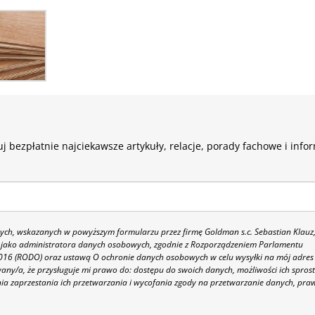
j bezpłatnie najciekawsze artykuły, relacje, porady fachowe i info
h, wskazanych w powyższym formularzu przez firmę Goldman s.c. Sebastian Klauz
 86 jako administratora danych osobowych, zgodnie z Rozporządzeniem Parlamentu
 2016 (RODO) oraz ustawą O ochronie danych osobowych w celu wysyłki na mój adres
y/a, że przysługuje mi prawo do: dostępu do swoich danych, możliwości ich spros
nia zaprzestania ich przetwarzania i wycofania zgody na przetwarzanie danych, pra