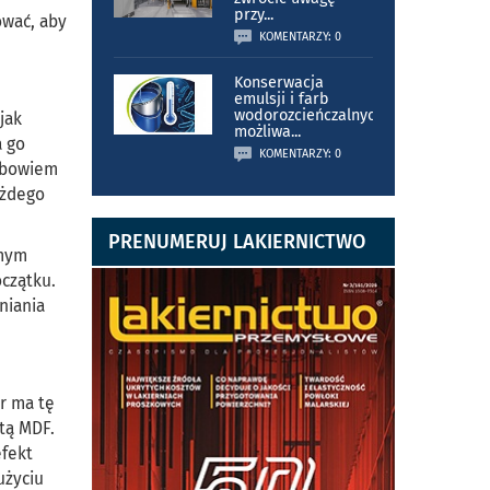
przy
...
ować, aby
KOMENTARZY: 0
Konserwacja
emulsji i farb
wodorozcieńczalnych
jak
możliwa
...
a go
KOMENTARZY: 0
n bowiem
ażdego
PRENUMERUJ LAKIERNICTWO
amym
oczątku.
niania
ir ma tę
tą MDF.
efekt
użyciu