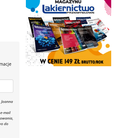
rmacje
, Joanna
 e-mail
towania,
wo do