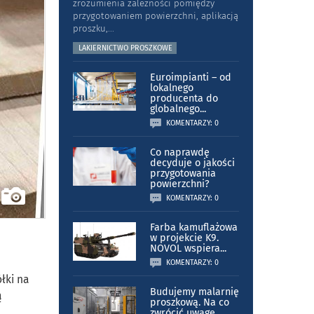
zrozumienia zależności pomiędzy
przygotowaniem powierzchni, aplikacją
proszku,
...
LAKIERNICTWO PROSZKOWE
Euroimpianti – od
lokalnego
producenta do
globalnego
...
KOMENTARZY: 0
Co naprawdę
decyduje o jakości
przygotowania
powierzchni?
KOMENTARZY: 0
Farba kamuflażowa
w projekcie K9.
NOVOL wspiera
...
KOMENTARZY: 0
łki na
Budujemy malarnię
ą
proszkową. Na co
zwrócić uwagę