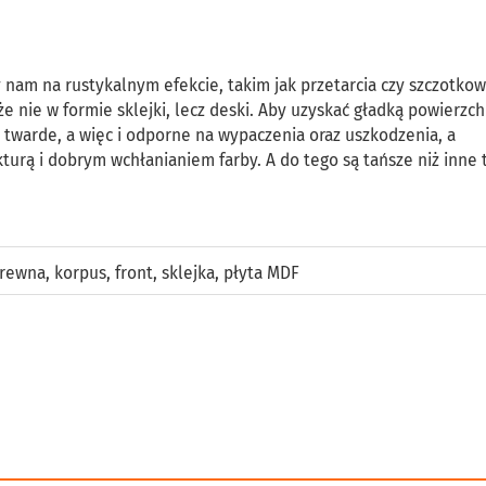
ży nam na rustykalnym efekcie, takim jak przetarcia czy szczotkow
nie w formie sklejki, lecz deski. Aby uzyskać gładką powierzch
ą twarde, a więc i odporne na wypaczenia oraz uszkodzenia, a
turą i dobrym wchłanianiem farby. A do tego są tańsze niż inne
drewna
,
korpus
,
front
,
sklejka
,
płyta MDF