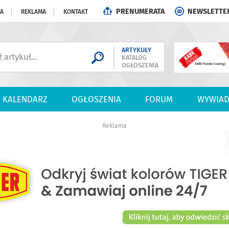
PRENUMERATA
NEWSLETTE
JA
REKLAMA
KONTAKT
ARTYKUŁY
KATALOG
OGŁOSZENIA
KALENDARZ
OGŁOSZENIA
FORUM
WYWIAD
Reklama