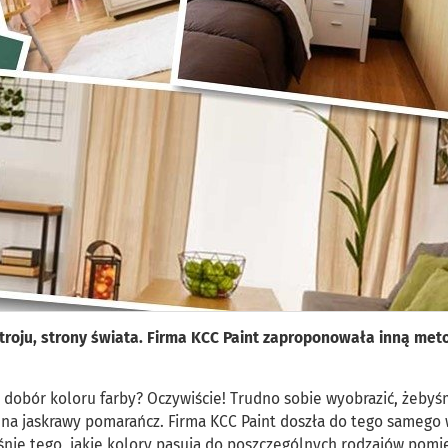
troju, strony świata. Firma KCC Paint zaproponowała inną met
 dobór koloru farby? Oczywiście! Trudno sobie wyobrazić, żeby
– na jaskrawy pomarańcz. Firma KCC Paint doszła do tego samego 
nie tego, jakie kolory pasują do poszczególnych rodzajów pomi