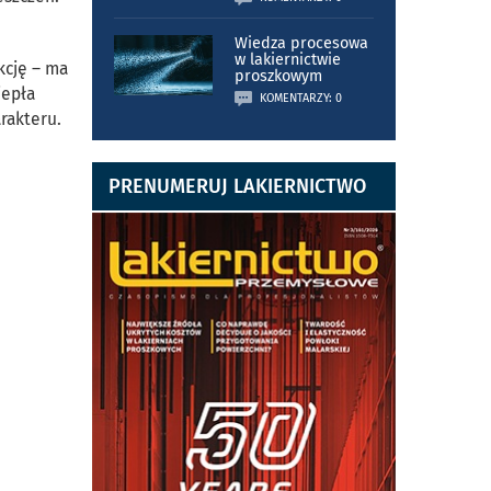
Wiedza procesowa
w lakiernictwie
kcję – ma
proszkowym
iepła
KOMENTARZY: 0
rakteru.
PRENUMERUJ LAKIERNICTWO