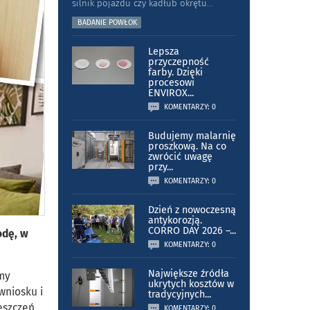
silnik pojazdu czy kadłub okrętu
...
BADANIE POWŁOK
Lepsza
przyczepność
farby. Dzięki
procesowi
ENVIROX
...
KOMENTARZY: 0
Budujemy malarnię
proszkową. Na co
zwrócić uwagę
przy
...
KOMENTARZY: 0
Dzień z nowoczesną
antykorozją.
CORRO DAY 2026 –
...
odę, w
KOMENTARZY: 0
Największe źródła
śmy
ukrytych kosztów w
wniosku i
tradycyjnych
...
eszczeń.
KOMENTARZY: 0