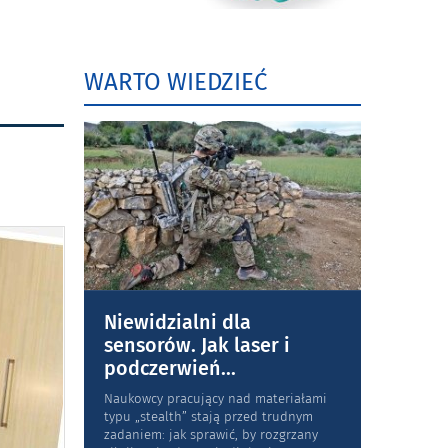
WARTO WIEDZIEĆ
Niewidzialni dla
sensorów. Jak laser i
podczerwień
...
Naukowcy pracujący nad materiałami
typu „stea­lth” stają przed trudnym
zadaniem: jak sprawić, by rozgrzany