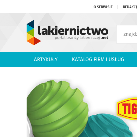
O SERWISIE
REDAKC
ARTYKUŁY
KATALOG FIRM I USŁUG