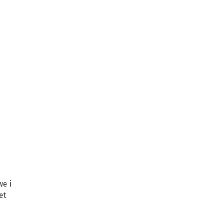
we i
et