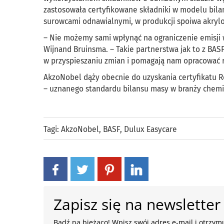
zastosowała certyfikowane składniki w modelu bila
surowcami odnawialnymi, w produkcji spoiwa akryl
– Nie możemy sami wpłynąć na ograniczenie emisji w
Wijnand Bruinsma. – Takie partnerstwa jak to z BAS
w przyspieszaniu zmian i pomagają nam opracować 
AkzoNobel dąży obecnie do uzyskania certyfikatu 
– uznanego standardu bilansu masy w branży chemi
Tagi:
AkzoNobel
,
BASF
,
Dulux Easycare
Zapisz się na newsletter
Bądź na bieżąco! Wpisz swój adres e-mail i otrzymu