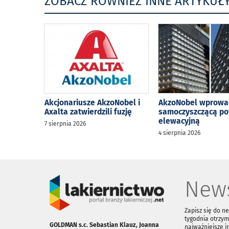
ZOBACZ RÓWNIEŻ INNE ARTYKUŁ
Akcjonariusze AkzoNobel i
AkzoNobel wprowa
Axalta zatwierdzili fuzję
samoczyszczącą p
elewacyjną
7 sierpnia 2026
4 sierpnia 2026
News
Zapisz się do n
tygodnia otrzym
GOLDMAN s.c. Sebastian Klauz, Joanna
najważniejsze i