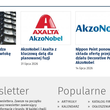
Y
dza
AkzoNobel i Axalta z
Nippon Paint pono
owłokę
kluczową datą dla
składa ofertę przej
planowanej fuzji
działu Decorative P
AkzoNobel
31 lipca 2026
14 lipca 2026
letter
Popularne
ewslettera. Zawsze na początku
ARTYKUŁY
KATALOG FI
asz newsletter zawierający
KALENDARZ
OGŁOSZENI
nformacje z branży. W każdej chwili