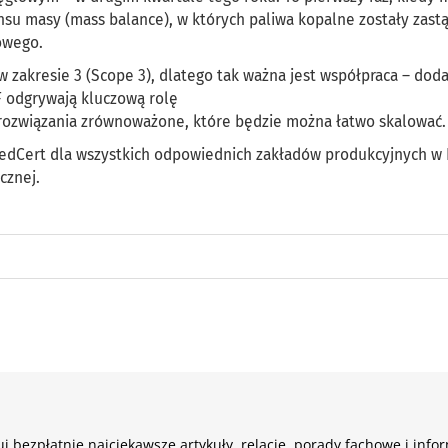
nsu masy (mass balance), w których paliwa kopalne zostały zast
owego.
 zakresie 3 (Scope 3), dlatego tak ważna jest współpraca – doda
F odgrywają kluczową rolę
rozwiązania zrównoważone, które będzie można łatwo skalować.
RedCert dla wszystkich odpowiednich zakładów produkcyjnych w
cznej.
j bezpłatnie najciekawsze artykuły, relacje, porady fachowe i info