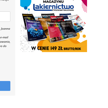
, Joanna
 e-mail
towania,
wo do