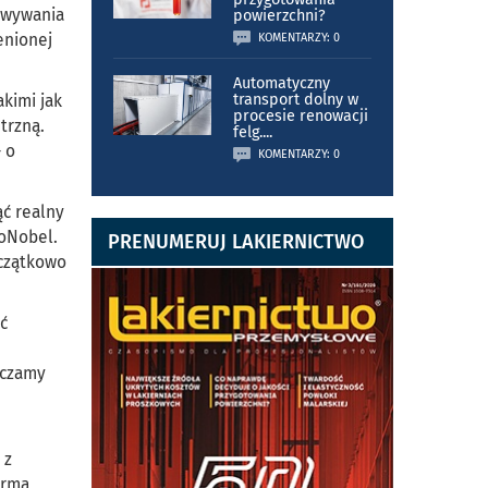
owywania
powierzchni?
enionej
KOMENTARZY: 0
Automatyczny
kimi jak
transport dolny w
procesie renowacji
trzną.
felg.
...
 o
KOMENTARZY: 0
ć realny
zoNobel.
PRENUMERUJ LAKIERNICTWO
oczątkowo
ć
rczamy
 z
irma