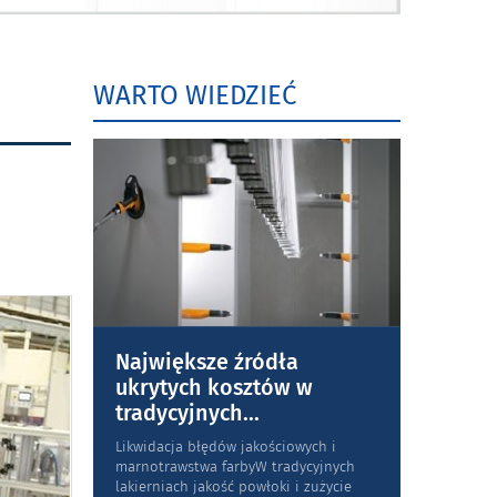
WARTO WIEDZIEĆ
Największe źródła
ukrytych kosztów w
tradycyjnych
...
Likwidacja błędów jakościowych i
marnotrawstwa farbyW tradycyjnych
lakierniach jakość powłoki i zużycie