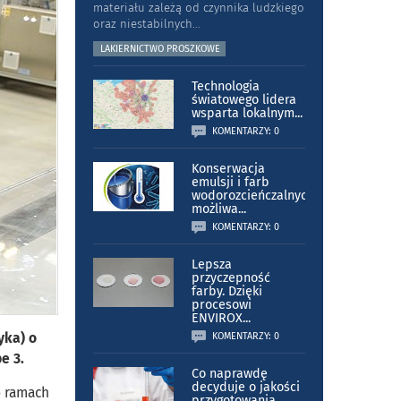
materiału zależą od czynnika ludzkiego
oraz niestabilnych
...
LAKIERNICTWO PROSZKOWE
Technologia
światowego lidera
wsparta lokalnym
...
KOMENTARZY: 0
Konserwacja
emulsji i farb
wodorozcieńczalnych
możliwa
...
KOMENTARZY: 0
Lepsza
przyczepność
farby. Dzięki
procesowi
ENVIROX
...
yka) o
KOMENTARZY: 0
e 3.
Co naprawdę
decyduje o jakości
o ramach
przygotowania