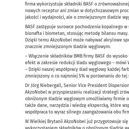
firma wykorzystuje składniki BASF o zrównoważone
nowych receptur ani zmian w dotychczasowym proces
jakości i wydajności, ale o zmniejszonym śladzie w
BASF zastępuje surowce pochodzenia kopalnego w s
bionafta i biometan, stosując metodę bilansu masy.
Dzięki temu AkzoNobel może nabywać akrylowe spoi
znacznie zmniejszonym śladzie węglowym.
– Włączenie składników BMB firmy BASF do wysok
efekt w zakresie redukcji śladu węglowego – mówi
– Dzięki naszej współpracy ślad węglowy każdej f
zmniejszony o co najmniej 5% w porównaniu do tej
Dr Jörg Niebergall, Senior Vice President Dispers
AkzoNobel w przyspieszaniu realizacji strategii z
obniżonym śladzie węglowym umożliwiamy firmie o
także dane, narzędzia i wiedzę ekspercką, które w
współpraca to wyraz silnego zaangażowania obu firm
W Wielkiej Brytanii AkzoNobel już przygotowuje się
wykorzystaniem składników o obniżonym śladzie węg