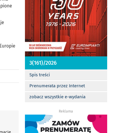
ąpione
je
 Europie
3(161)/2026
Spis treści
Prenumerata przez Internet
zobacz wszystkie e-wydania
Reklama
rmacje