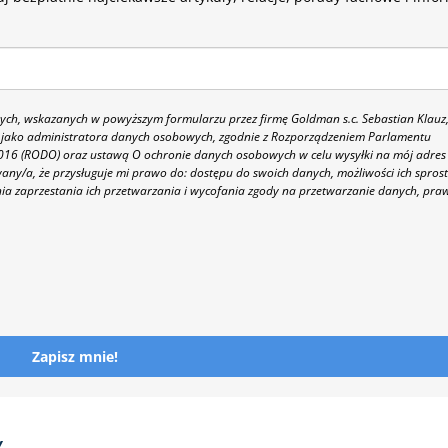
h, wskazanych w powyższym formularzu przez firmę Goldman s.c. Sebastian Klauz
 86 jako administratora danych osobowych, zgodnie z Rozporządzeniem Parlamentu
 2016 (RODO) oraz ustawą O ochronie danych osobowych w celu wysyłki na mój adres
y/a, że przysługuje mi prawo do: dostępu do swoich danych, możliwości ich spros
nia zaprzestania ich przetwarzania i wycofania zgody na przetwarzanie danych, pra
Zapisz mnie!