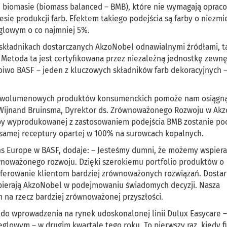
j biomasie (biomass balanced – BMB), które nie wymagają oprac
ie produkcji farb. Efektem takiego podejścia są farby o niezmi
ęglowym o co najmniej 5%.
kładnikach dostarczanych AkzoNobel odnawialnymi źródłami, ta
 Metoda ta jest certyfikowana przez niezależną jednostkę zewnę
wo BASF – jeden z kluczowych składników farb dekoracyjnych –
o wolumenowych produktów konsumenckich pomoże nam osiągną
 Wijnand Bruinsma, Dyrektor ds. Zrównoważonego Rozwoju w Ak
arby wyprodukowanej z zastosowaniem podejścia BMB zostanie p
 samej receptury opartej w 100% na surowcach kopalnych.
ions Europe w BASF, dodaje: – Jesteśmy dumni, że możemy wspiera
równoważonego rozwoju. Dzięki szerokiemu portfolio produktów o
ferowanie klientom bardziej zrównoważonych rozwiązań. Dosta
spierają AkzoNobel w podejmowaniu świadomych decyzji. Nasza
 na rzecz bardziej zrównoważonej przyszłości.
 do wprowadzenia na rynek udoskonalonej linii Dulux Easycare –
lowym – w drugim kwartale tego roku. To pierwszy raz, kiedy f