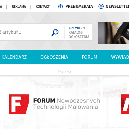
PRENUMERATA
NEWSLETTE
JA
REKLAMA
KONTAKT
ARTYKUŁY
KATALOG
OGŁOSZENIA
KALENDARZ
OGŁOSZENIA
FORUM
WYWIAD
Reklama