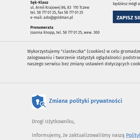
Sęk-Klauz
będziesz mógł 
ul. Armii Krajowej 86, 83 ­ 110 Tczew
tel. 58 777 01 25, fax 58 777 01 25
ZAPISZ SI
e-mail: ado@goldman.pl
Prenumerata
Joanna Knopp, tel. 58 777 01 25, wew. 300
Wykorzystujemy "ciasteczka" (cookies) w celu gromadzen
zalogowaniu i tworzenie statystyk oglądalności podst
naszego serwisu bez zmiany ustawień dotyczących cook
Zmiana polityki prywatności
Drogi Użytkowniku,
Informujemy, że zaktualizowaliśmy naszą
Polit