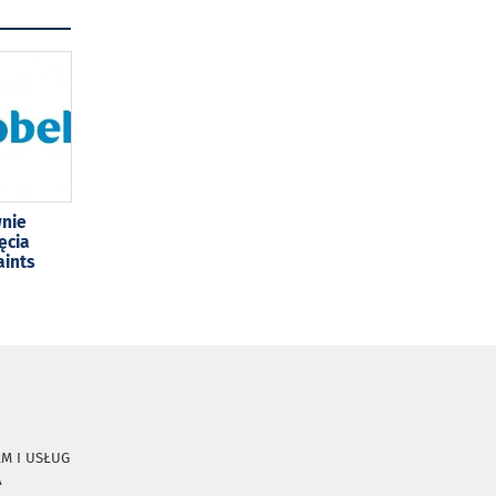
wnie
ęcia
aints
RM I USŁUG
A