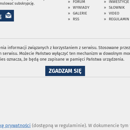
FORUM
INWESTYCJE
anulować subskrypcję.
WYWIADY
SŁOWNIK
GALERIE
VIDEO
Ę
RSS
REGULAMIN
ia informacji związanych z korzystaniem z serwisu. Stosowane przez 
ron serwisu. Możecie Państwo wyłączyć ten mechanizm w dowolnym mom
ies oznacza, że będą one zapisane w pamięci Państwa urządzenia.
NA
ZGADZAM SIĘ
WYKORZYSTANIE
PLIKÓW
COOKIES
ykę prywatności
(dostępną w regulaminie). W dokumencie tym w