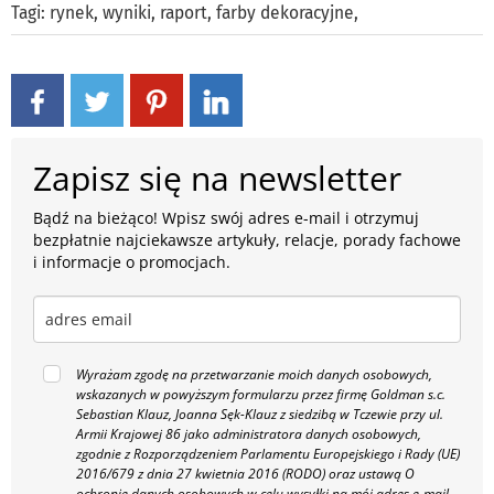
Tagi:
rynek
,
wyniki
,
raport
,
farby dekoracyjne
,
Zapisz się na newsletter
Bądź na bieżąco! Wpisz swój adres e-mail i otrzymuj
bezpłatnie najciekawsze artykuły, relacje, porady fachowe
i informacje o promocjach.
Wyrażam zgodę na przetwarzanie moich danych osobowych,
wskazanych w powyższym formularzu przez firmę Goldman s.c.
Sebastian Klauz, Joanna Sęk-Klauz z siedzibą w Tczewie przy ul.
Armii Krajowej 86 jako administratora danych osobowych,
zgodnie z Rozporządzeniem Parlamentu Europejskiego i Rady (UE)
2016/679 z dnia 27 kwietnia 2016 (RODO) oraz ustawą O
ochronie danych osobowych w celu wysyłki na mój adres e-mail