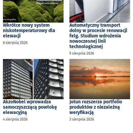
Wkrótce nowy system
Automatyczny transport
niskotemperaturowy dla
dolny w procesie renowacji
elewacji
felg. Studium wdrożenia
nowoczesnej linii
6 sierpnia 2026
technologicznej
5 sierpnia 2026
AkzoNobel wprowadza
Jotun rozszerza portfolio
samoczyszczącą powłokę
produktów z niezależną
elewacyjną
weryfikacją
4 sierpnia 2026
3 sierpnia 2026