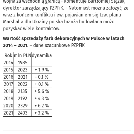
wojna za wschodnią granicą - komentuje Bartłomiej Ślązak,
dyrektor zarządzający PZPFiK. - Natomiast można założyć, że
wraz z końcem konfliktu i ew. pojawianiem się tzw. planu
Marshalla dla Ukrainy polska branża budowlana może
pozyskać wiele kontraktów.
Wartość sprzedaży farb dekoracyjnych w Polsce w latach
2014 – 2021
. – dane szacunkowe PZPFiK
Rok
mln PLN
dynamika
2014
1985
2015
2023
+ 1.9 %
2016
2021
- 0.1 %
2017
2022
+ 0.1 %
2018
2135
+ 5.6 %
2019
2192
+ 4.3 %
2020
2329
+ 6.2 %
2021
2403
+ 3.2 %