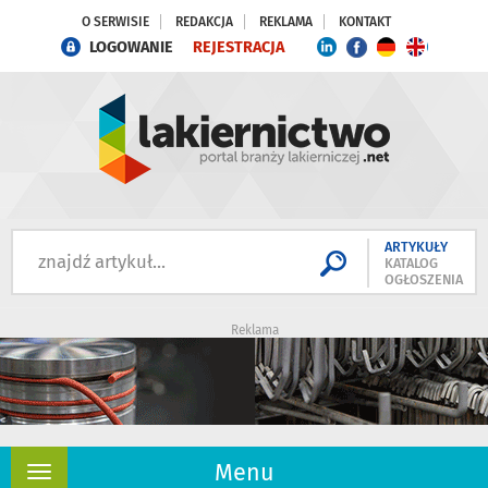
O SERWISIE
REDAKCJA
REKLAMA
KONTAKT
LOGOWANIE
REJESTRACJA
ARTYKUŁY
KATALOG
OGŁOSZENIA
Reklama
Menu
Rozwiń