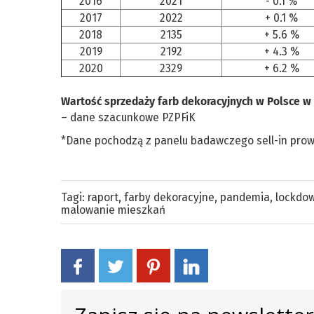
2016
2021
- 0.1 %
2017
2022
+ 0.1 %
2018
2135
+ 5.6 %
2019
2192
+ 4.3 %
2020
2329
+ 6.2 %
Wartość sprzedaży farb dekoracyjnych w Polsce w 
– dane szacunkowe PZPFiK
*Dane pochodzą z panelu badawczego sell-in prow
Tagi:
raport
,
farby dekoracyjne
,
pandemia
,
lockdo
malowanie mieszkań