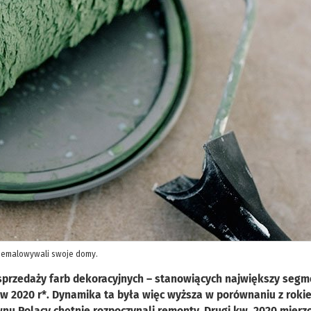
przemalowywali swoje domy.
sprzedaży farb dekoracyjnych – stanowiących największy segm
N w 2020 r*. Dynamika ta była więc wyższa w porównaniu z roki
nu Polacy chętnie rozpoczynali remonty. Drugi kw. 2020 mierzo