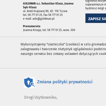
tygodnia otrzym
GOLDMAN s.c. Sebastian Klauz, Joanna
najważniejsze i
Sęk-Klauz
będziesz mógł 
ul. Armii Krajowej 86, 83 ­ 110 Tczew
tel. 58 777 01 25, fax 58 777 01 25
ZAPISZ SI
e-mail: ado@goldman.pl
Prenumerata
Joanna Knopp, tel. 58 777 01 25, wew. 300
Wykorzystujemy "ciasteczka" (cookies) w celu gromadzen
zalogowaniu i tworzenie statystyk oglądalności podst
naszego serwisu bez zmiany ustawień dotyczących cooki
Zmiana polityki prywatności
Drogi Użytkowniku,