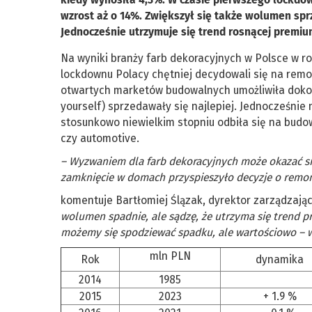
wzrost aż o 14%. Zwiększył się także wolumen sprze
Jednocześnie utrzymuje się trend rosnącej premium
Na wyniki branży farb dekoracyjnych w Polsce w ro
lockdownu Polacy chętniej decydowali się na remo
otwartych marketów budowalnych umożliwiła dokona
yourself) sprzedawały się najlepiej. Jednocześni
stosunkowo niewielkim stopniu odbiła się na budo
czy automotive.
– Wyzwaniem dla farb dekoracyjnych może okazać się
zamknięcie w domach przyspieszyło decyzje o remont
komentuje Bartłomiej Ślązak, dyrektor zarządzając
wolumen spadnie, ale sądzę, że utrzyma się trend pr
możemy się spodziewać spadku, ale wartościowo – 
mln PLN
Rok
dynamika
2014
1985
2015
2023
+ 1.9 %