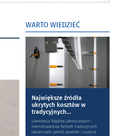
WARTO WIEDZIEĆ
Największe źródła
ukrytych kosztów w
tradycyjnych
...
Likwidacja błędów jakościowych i
marnotrawstwa farbyW tradycyjnych
lakierniach jakość powłoki i zużycie