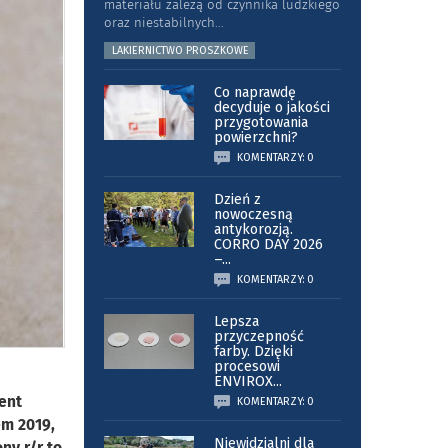
materiału zależą od czynnika ludzkiego
oraz niestabilnych
...
LAKIERNICTWO PROSZKOWE
Co naprawdę
decyduje o jakości
przygotowania
powierzchni?
KOMENTARZY: 0
Dzień z
nowoczesną
antykorozją.
CORRO DAY 2026
–
...
KOMENTARZY: 0
Lepsza
przyczepność
farby. Dzięki
procesowi
ENVIROX
...
ent
KOMENTARZY: 0
em 2019,
Niewidzialni dla
ny r/r to