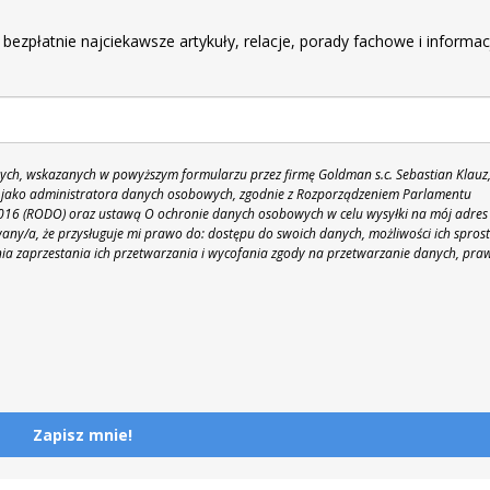
r
 bezpłatnie najciekawsze artykuły, relacje, porady fachowe i informac
h, wskazanych w powyższym formularzu przez firmę Goldman s.c. Sebastian Klauz
 86 jako administratora danych osobowych, zgodnie z Rozporządzeniem Parlamentu
 2016 (RODO) oraz ustawą O ochronie danych osobowych w celu wysyłki na mój adres
y/a, że przysługuje mi prawo do: dostępu do swoich danych, możliwości ich spros
nia zaprzestania ich przetwarzania i wycofania zgody na przetwarzanie danych, pra
Zapisz mnie!