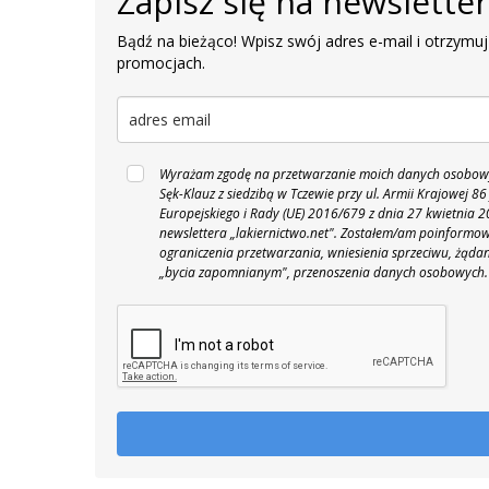
Zapisz się na newslette
Bądź na bieżąco! Wpisz swój adres e-mail i otrzymuj
promocjach.
Wyrażam zgodę na przetwarzanie moich danych osobowyc
Sęk-Klauz z siedzibą w Tczewie przy ul. Armii Krajowej
Europejskiego i Rady (UE) 2016/679 z dnia 27 kwietnia
newslettera „lakiernictwo.net".
Zostałem/am poinformowan
ograniczenia przetwarzania, wniesienia sprzeciwu, żąda
„bycia zapomnianym", przenoszenia danych osobowych.