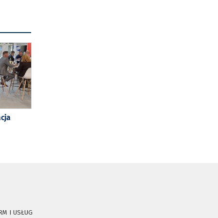
cja
RM I USŁUG