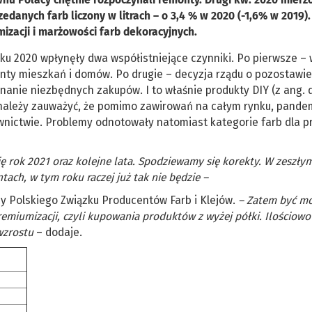
danych farb liczony w litrach – o 3,4 % w 2020 (-1,6% w 2019).
izacji i marżowości farb dekoracyjnych.
ku 2020 wpłynęły dwa współistniejące czynniki. Po pierwsze – 
nty mieszkań i domów. Po drugie – decyzja rządu o pozostawie
nie niezbędnych zakupów. I to właśnie produkty DIY (z ang. d
e należy zauważyć, że pomimo zawirowań na całym rynku, pande
wnictwie. Problemy odnotowały natomiast kategorie farb dla 
 rok 2021 oraz kolejne lata. Spodziewamy się korekty. W zeszły
ach, w tym roku raczej już tak nie będzie –
y Polskiego Związku Producentów Farb i Klejów.
– Zatem być m
emiumizacji, czyli kupowania produktów z wyżej półki. Ilościowo
wzrostu
– dodaje.