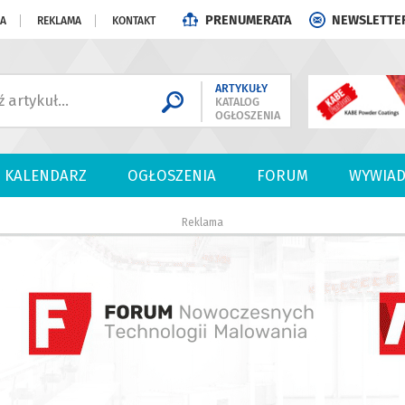
PRENUMERATA
NEWSLETTE
JA
REKLAMA
KONTAKT
ARTYKUŁY
KATALOG
OGŁOSZENIA
KALENDARZ
OGŁOSZENIA
FORUM
WYWIAD
Reklama