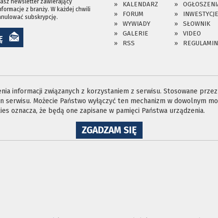
asz newsletter zawierający
KALENDARZ
OGŁOSZENI
nformacje z branży. W każdej chwili
FORUM
INWESTYCJ
anulować subskrypcję.
WYWIADY
SŁOWNIK
GALERIE
VIDEO
Ę
RSS
REGULAMIN
ia informacji związanych z korzystaniem z serwisu. Stosowane przez n
ron serwisu. Możecie Państwo wyłączyć ten mechanizm w dowolnym mom
es oznacza, że będą one zapisane w pamięci Państwa urządzenia.
NA
ZGADZAM SIĘ
WYKORZYSTANIE
PLIKÓW
COOKIES