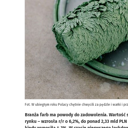
Fot. W ubiegłym roku Polacy chętnie chwycili za pędzle i wałki i 
Branża farb ma powody do zadowolenia. Wartość 
rynku – wzrosła r/r o 6,2%, do ponad 2,33 mld PL
kiedy wynosiła 4,3%. W czasie pierwszego lockdow