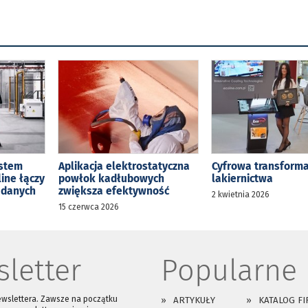
ystem
Aplikacja elektrostatyczna
Cyfrowa transforma
line łączy
powłok kadłubowych
lakiernictwa
ą danych
zwiększa efektywność
2 kwietnia 2026
15 czerwca 2026
letter
Popularne
ewslettera. Zawsze na początku
ARTYKUŁY
KATALOG FI