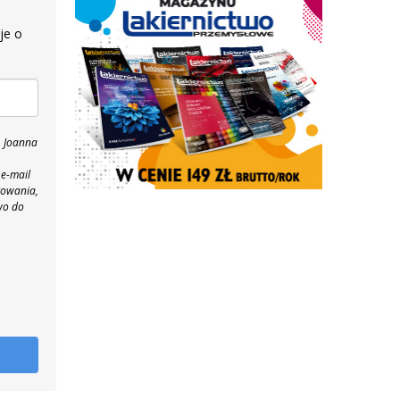
je o
, Joanna
 e-mail
towania,
wo do