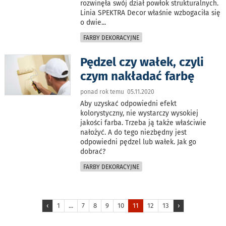
rozwinęła swój dział powłok strukturalnych.
Linia SPEKTRA Decor właśnie wzbogaciła się
o dwie
...
FARBY DEKORACYJNE
Pędzel czy wałek, czyli
czym nakładać farbę
ponad rok temu 05.11.2020
Aby uzyskać odpowiedni efekt
kolorystyczny, nie wystarczy wysokiej
jakości farba. Trzeba ją także właściwie
nałożyć. A do tego niezbędny jest
odpowiedni pędzel lub wałek. Jak go
dobrać?
FARBY DEKORACYJNE
‹
1
...
7
8
9
10
11
12
13
›