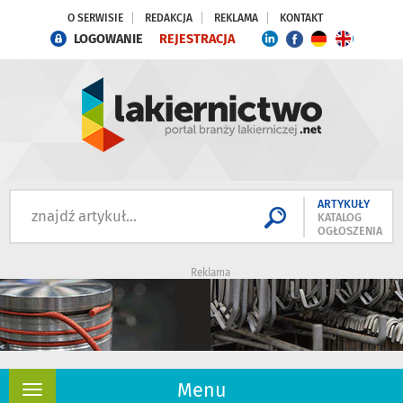
O SERWISIE
REDAKCJA
REKLAMA
KONTAKT
LOGOWANIE
REJESTRACJA
ARTYKUŁY
KATALOG
OGŁOSZENIA
Reklama
Menu
Rozwiń