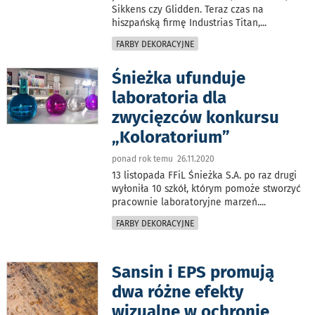
Sikkens czy Glidden. Teraz czas na
hiszpańską firmę Industrias Titan,
...
FARBY DEKORACYJNE
Śnieżka ufunduje
laboratoria dla
zwycięzców konkursu
„Koloratorium”
ponad rok temu 26.11.2020
13 listopada FFiL Śnieżka S.A. po raz drugi
wyłoniła 10 szkół, którym pomoże stworzyć
pracownie laboratoryjne marzeń.
...
FARBY DEKORACYJNE
Sansin i EPS promują
dwa różne efekty
wizualne w ochronie