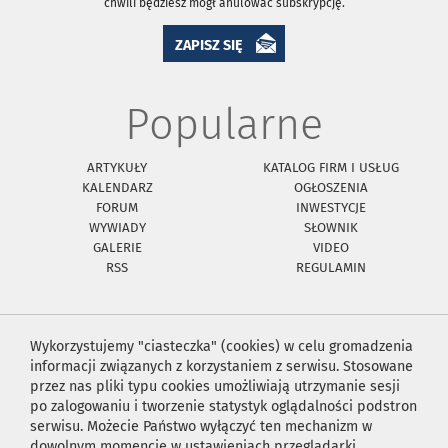
chwili będziesz mógł anulować subskrypcję.
ZAPISZ SIĘ
Popularne
ARTYKUŁY
KATALOG FIRM I USŁUG
KALENDARZ
OGŁOSZENIA
FORUM
INWESTYCJE
WYWIADY
SŁOWNIK
GALERIE
VIDEO
RSS
REGULAMIN
Wykorzystujemy "ciasteczka" (cookies) w celu gromadzenia
informacji związanych z korzystaniem z serwisu. Stosowane
przez nas pliki typu cookies umożliwiają utrzymanie sesji
po zalogowaniu i tworzenie statystyk oglądalności podstron
serwisu. Możecie Państwo wyłączyć ten mechanizm w
dowolnym momencie w ustawieniach przeglądarki.