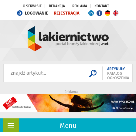
O SERWISIE
REDAKCJA
REKLAMA
KONTAKT
LOGOWANIE
REJESTRACJA
ARTYKUŁY
KATALOG
OGŁOSZENIA
Reklama
Menu
Rozwiń
nawigację