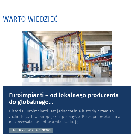
WARTO WIEDZIEĆ
Euroimpianti – od lokalnego producenta
do globalnego
...
Historia Euroimpianti jest jednocześnie historią przemian
zachodzących w europejskim przemyśle. Przez pół wieku firma
obserwowała i współtworzyła ewolucję
...
LAKIERNICTWO PROSZKOWE