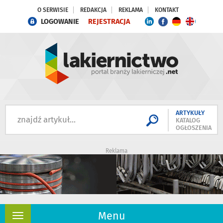
O SERWISIE
REDAKCJA
REKLAMA
KONTAKT
LOGOWANIE
REJESTRACJA
ARTYKUŁY
KATALOG
OGŁOSZENIA
Reklama
Menu
Rozwiń