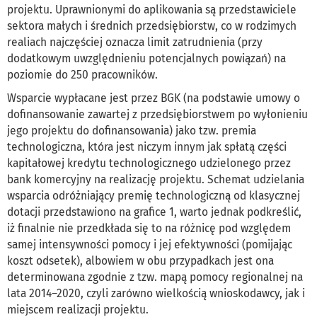
projektu. Uprawnionymi do aplikowania są przedstawiciele
sektora małych i średnich przedsiębiorstw, co w rodzimych
realiach najczęściej oznacza limit zatrudnienia (przy
dodatkowym uwzględnieniu potencjalnych powiązań) na
poziomie do 250 pracowników.
Wsparcie wypłacane jest przez BGK (na podstawie umowy o
dofinansowanie zawartej z przedsiębiorstwem po wyłonieniu
jego projektu do dofinansowania) jako tzw. premia
technologiczna, która jest niczym innym jak spłatą części
kapitałowej kredytu technologicznego udzielonego przez
bank komercyjny na realizację projektu. Schemat udzielania
wsparcia odróżniający premię technologiczną od klasycznej
dotacji przedstawiono na grafice 1, warto jednak podkreślić,
iż finalnie nie przedkłada się to na różnicę pod względem
samej intensywności pomocy i jej efektywności (pomijając
koszt odsetek), albowiem w obu przypadkach jest ona
determinowana zgodnie z tzw. mapą pomocy regionalnej na
lata 2014–2020, czyli zarówno wielkością wnioskodawcy, jak i
miejscem realizacji projektu.