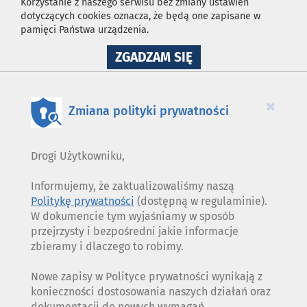
Korzystanie z naszego serwisu bez zmiany ustawień
dotyczących cookies oznacza, że będą one zapisane w
pamięci Państwa urządzenia.
NA
ZGADZAM SIĘ
WYKORZYSTANIE
PLIKÓW
COOKIES
×
Zmiana polityki prywatności
Drogi Użytkowniku,
Informujemy, że zaktualizowaliśmy naszą
Politykę prywatności
(dostępną w regulaminie).
W dokumencie tym wyjaśniamy w sposób
przejrzysty i bezpośredni jakie informacje
zbieramy i dlaczego to robimy.
Nowe zapisy w Polityce prywatności wynikają z
konieczności dostosowania naszych działań oraz
dokumentacji do nowych wymagań