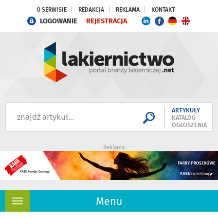
O SERWISIE
REDAKCJA
REKLAMA
KONTAKT
LOGOWANIE
REJESTRACJA
ARTYKUŁY
KATALOG
OGŁOSZENIA
Reklama
Menu
Rozwiń
nawigację