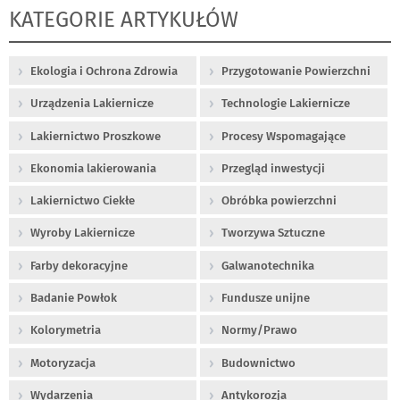
KATEGORIE ARTYKUŁÓW
Ekologia i Ochrona Zdrowia
Przygotowanie Powierzchni
Urządzenia Lakiernicze
Technologie Lakiernicze
Lakiernictwo Proszkowe
Procesy Wspomagające
Ekonomia lakierowania
Przegląd inwestycji
Lakiernictwo Ciekłe
Obróbka powierzchni
Wyroby Lakiernicze
Tworzywa Sztuczne
Farby dekoracyjne
Galwanotechnika
Badanie Powłok
Fundusze unijne
Kolorymetria
Normy/Prawo
Motoryzacja
Budownictwo
Wydarzenia
Antykorozja