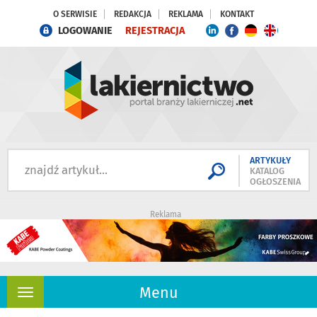
O SERWISIE
REDAKCJA
REKLAMA
KONTAKT
LOGOWANIE
REJESTRACJA
ARTYKUŁY
KATALOG
OGŁOSZENIA
Reklama
Menu
Rozwiń
nawigację