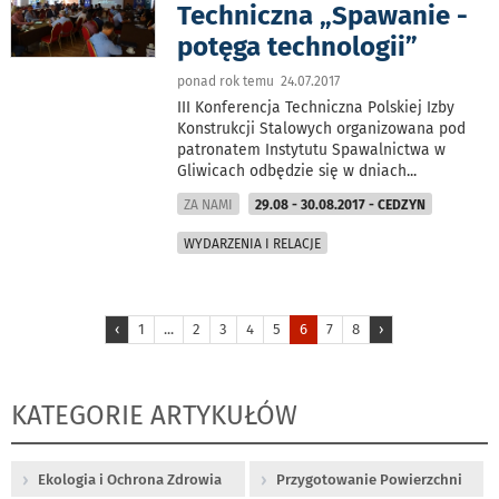
Techniczna „Spawanie -
potęga technologii”
ponad rok temu 24.07.2017
III Konferencja Techniczna Polskiej Izby
Konstrukcji Stalowych organizowana pod
patronatem Instytutu Spawalnictwa w
Gliwicach odbędzie się w dniach
...
ZA NAMI
29.08 - 30.08.2017 - CEDZYN
WYDARZENIA I RELACJE
‹
1
...
2
3
4
5
6
7
8
›
KATEGORIE ARTYKUŁÓW
Ekologia i Ochrona Zdrowia
Przygotowanie Powierzchni