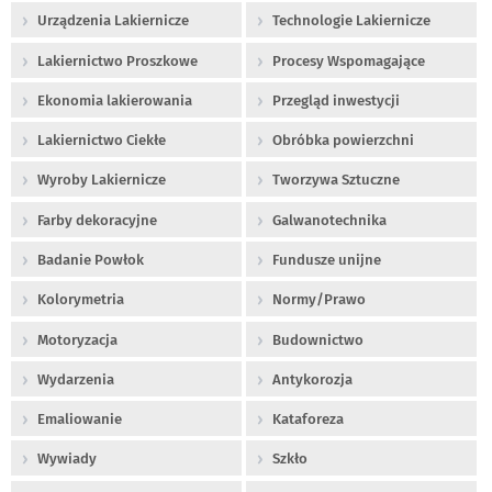
Urządzenia Lakiernicze
Technologie Lakiernicze
Lakiernictwo Proszkowe
Procesy Wspomagające
Ekonomia lakierowania
Przegląd inwestycji
Lakiernictwo Ciekłe
Obróbka powierzchni
Wyroby Lakiernicze
Tworzywa Sztuczne
Farby dekoracyjne
Galwanotechnika
Badanie Powłok
Fundusze unijne
Kolorymetria
Normy/Prawo
Motoryzacja
Budownictwo
Wydarzenia
Antykorozja
Emaliowanie
Kataforeza
Wywiady
Szkło