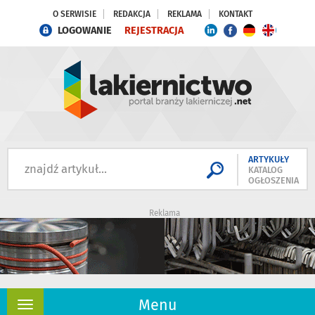
O SERWISIE
REDAKCJA
REKLAMA
KONTAKT
LOGOWANIE
REJESTRACJA
ARTYKUŁY
KATALOG
OGŁOSZENIA
Reklama
Menu
Rozwiń