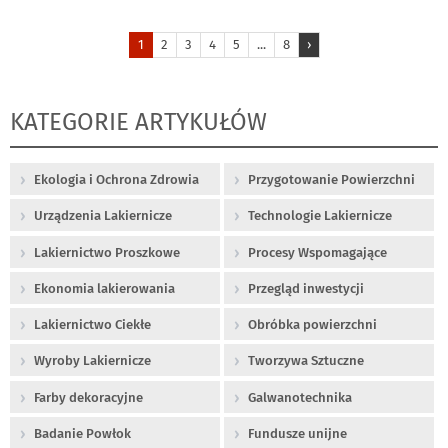
1
2
3
4
5
...
8
›
KATEGORIE ARTYKUŁÓW
Ekologia i Ochrona Zdrowia
Przygotowanie Powierzchni
Urządzenia Lakiernicze
Technologie Lakiernicze
Lakiernictwo Proszkowe
Procesy Wspomagające
Ekonomia lakierowania
Przegląd inwestycji
Lakiernictwo Ciekłe
Obróbka powierzchni
Wyroby Lakiernicze
Tworzywa Sztuczne
Farby dekoracyjne
Galwanotechnika
Badanie Powłok
Fundusze unijne