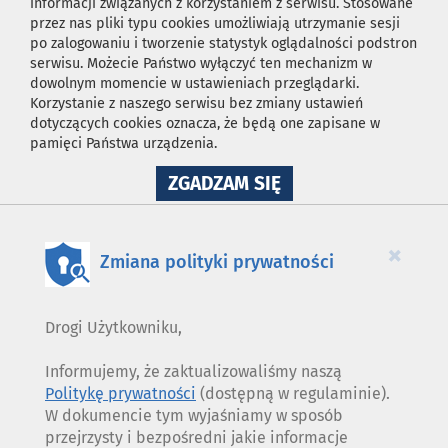
informacji związanych z korzystaniem z serwisu. Stosowane
przez nas pliki typu cookies umożliwiają utrzymanie sesji
po zalogowaniu i tworzenie statystyk oglądalności podstron
serwisu. Możecie Państwo wyłączyć ten mechanizm w
dowolnym momencie w ustawieniach przeglądarki.
Korzystanie z naszego serwisu bez zmiany ustawień
dotyczących cookies oznacza, że będą one zapisane w
pamięci Państwa urządzenia.
NA
ZGADZAM SIĘ
WYKORZYSTANIE
PLIKÓW
COOKIES
×
Zmiana polityki prywatności
Drogi Użytkowniku,
Informujemy, że zaktualizowaliśmy naszą
Politykę prywatności
(dostępną w regulaminie).
W dokumencie tym wyjaśniamy w sposób
przejrzysty i bezpośredni jakie informacje