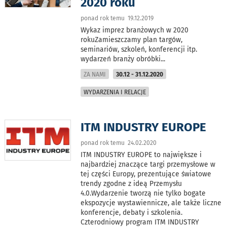
2020 roku
ponad rok temu 19.12.2019
Wykaz imprez branżowych w 2020
rokuZamieszczamy plan targów,
seminariów, szkoleń, konferencji itp.
wydarzeń branży obróbki
...
ZA NAMI
30.12 - 31.12.2020
WYDARZENIA I RELACJE
ITM INDUSTRY EUROPE
ponad rok temu 24.02.2020
ITM INDUSTRY EUROPE to największe i
najbardziej znaczące targi przemysłowe w
tej części Europy, prezentujące światowe
trendy zgodne z ideą Przemysłu
4.0.Wydarzenie tworzą nie tylko bogate
ekspozycje wystawiennicze, ale także liczne
konferencje, debaty i szkolenia.
Czterodniowy program ITM INDUSTRY