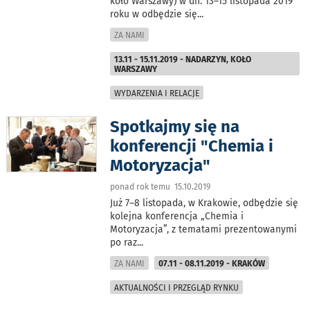
koło Warszawy) w dn. 13–15 listopada 2019
roku w odbędzie się
...
ZA NAMI
13.11 - 15.11.2019 - NADARZYN, KOŁO
WARSZAWY
WYDARZENIA I RELACJE
Spotkajmy się na
konferencji "Chemia i
Motoryzacja"
ponad rok temu 15.10.2019
Już 7–8 listopada, w Krakowie, odbędzie się
kolejna konferencja „Chemia i
Motoryzacja”, z tematami prezentowanymi
po raz
...
ZA NAMI
07.11 - 08.11.2019 - KRAKÓW
AKTUALNOŚCI I PRZEGLĄD RYNKU