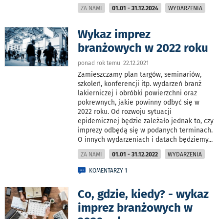
ZA NAMI
01.01 - 31.12.2024
WYDARZENIA
Wykaz imprez
branżowych w 2022 roku
ponad rok temu 22.12.2021
Zamieszczamy plan targów, seminariów,
szkoleń, konferencji itp. wydarzeń branż
lakierniczej i obróbki powierzchni oraz
pokrewnych, jakie powinny odbyć się w
2022 roku. Od rozwoju sytuacji
epidemicznej będzie zależało jednak to, czy
imprezy odbędą się w podanych terminach.
O innych wydarzeniach i datach będziemy
...
ZA NAMI
01.01 - 31.12.2022
WYDARZENIA
KOMENTARZY 1
Co, gdzie, kiedy? - wykaz
imprez branżowych w