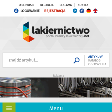
O SERWISIE
REDAKCJA
REKLAMA
KONTAKT
LOGOWANIE
REJESTRACJA
ARTYKUŁY
KATALOG
OGŁOSZENIA
Reklama
Menu
Rozwiń