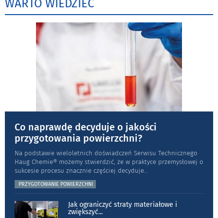
WARTO WIEDZIEĆ
Co naprawdę decyduje o jakości
przygotowania powierzchni?
Na podstawie wieloletnich doświadczeń Serwisu Technicznego
Haug Chemie® możemy stwierdzić, że w praktyce przemysłowej o
sukcesie procesu znacznie częściej decyduje
...
PRZYGOTOWANIE POWIERZCHNI
Jak ograniczyć straty materiałowe i
zwiększyć
...