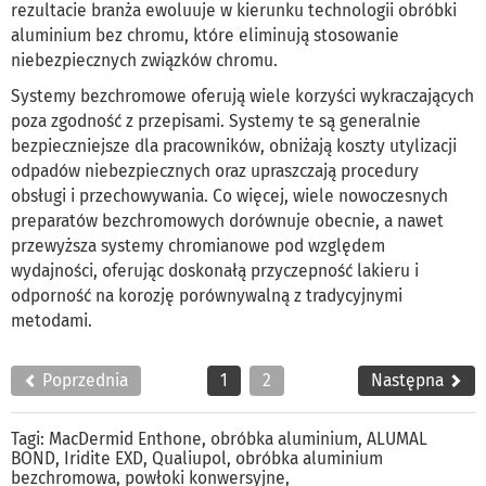
rezultacie branża ewoluuje w kierunku technologii obróbki
aluminium bez chromu, które eliminują stosowanie
niebezpiecznych związków chromu.
Systemy bezchromowe oferują wiele korzyści wykraczających
poza zgodność z przepisami. Systemy te są generalnie
bezpieczniejsze dla pracowników, obniżają koszty utylizacji
odpadów niebezpiecznych oraz upraszczają procedury
obsługi i przechowywania. Co więcej, wiele nowoczesnych
preparatów bezchromowych dorównuje obecnie, a nawet
przewyższa systemy chromianowe pod względem
wydajności, oferując doskonałą przyczepność lakieru i
odporność na korozję porównywalną z tradycyjnymi
metodami.
Poprzednia
1
2
Następna
Tagi:
MacDermid Enthone
,
obróbka aluminium
,
ALUMAL
BOND
,
Iridite EXD
,
Qualiupol
,
obróbka aluminium
bezchromowa
,
powłoki konwersyjne
,