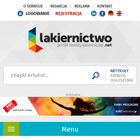
O SERWISIE
REDAKCJA
REKLAMA
KONTAKT
LOGOWANIE
REJESTRACJA
ARTYKUŁY
KATALOG
OGŁOSZENIA
Reklama
Menu
Rozwiń
nawigację