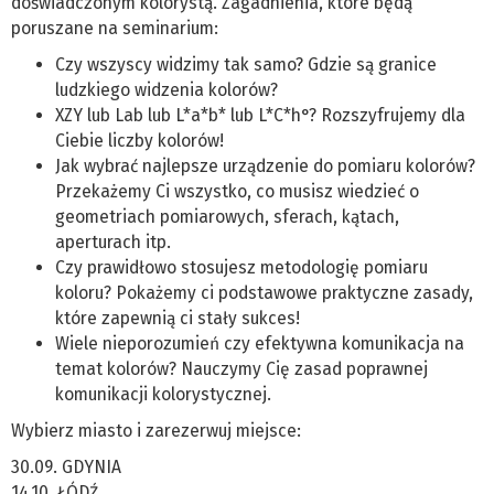
doświadczonym kolorystą. Zagadnienia, które będą
poruszane na seminarium:
Czy wszyscy widzimy tak samo? Gdzie są granice
ludzkiego widzenia kolorów?
XZY lub Lab lub L*a*b* lub L*C*h°? Rozszyfrujemy dla
Ciebie liczby kolorów!
Jak wybrać najlepsze urządzenie do pomiaru kolorów?
Przekażemy Ci wszystko, co musisz wiedzieć o
geometriach pomiarowych, sferach, kątach,
aperturach itp.
Czy prawidłowo stosujesz metodologię pomiaru
koloru? Pokażemy ci podstawowe praktyczne zasady,
które zapewnią ci stały sukces!
Wiele nieporozumień czy efektywna komunikacja na
temat kolorów? Nauczymy Cię zasad poprawnej
komunikacji kolorystycznej.
Wybierz miasto i zarezerwuj miejsce:
30.09. GDYNIA
14.10. ŁÓDŹ