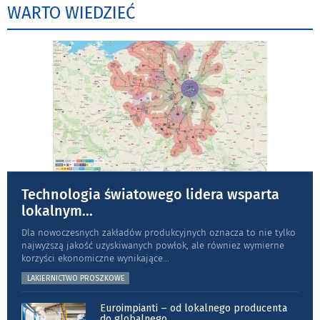
WARTO WIEDZIEĆ
Technologia światowego lidera wsparta
lokalnym
...
Dla nowoczesnych zakładów produkcyjnych oznacza to nie tylko
najwyższą jakość uzyskiwanych powłok, ale również wymierne
korzyści ekonomiczne wynikające
...
LAKIERNICTWO PROSZKOWE
Euroimpianti – od lokalnego producenta
do globalnego
...