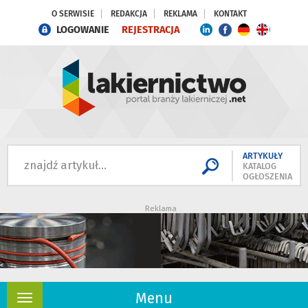
O SERWISIE
REDAKCJA
REKLAMA
KONTAKT
LOGOWANIE
REJESTRACJA
ARTYKUŁY
KATALOG
OGŁOSZENIA
Reklama
Menu
Rozwiń