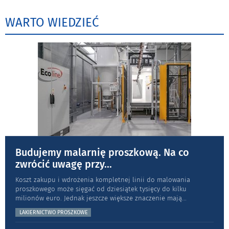
WARTO WIEDZIEĆ
Budujemy malarnię proszkową. Na co
zwrócić uwagę przy
...
Koszt zakupu i wdrożenia kompletnej linii do malowania
proszkowego może sięgać od dziesiątek tysięcy do kilku
milionów euro. Jednak jeszcze większe znaczenie mają
...
LAKIERNICTWO PROSZKOWE