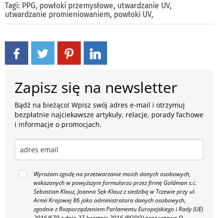
Tagi:
PPG
,
powłoki przemysłowe
,
utwardzanie UV
,
utwardzanie promieniowaniem
,
powłoki UV
,
Zapisz się na newsletter
Bądź na bieżąco! Wpisz swój adres e-mail i otrzymuj
bezpłatnie najciekawsze artykuły, relacje, porady fachowe
i informacje o promocjach.
Wyrażam zgodę na przetwarzanie moich danych osobowych,
wskazanych w powyższym formularzu przez firmę Goldman s.c.
Sebastian Klauz, Joanna Sęk-Klauz z siedzibą w Tczewie przy ul.
Armii Krajowej 86 jako administratora danych osobowych,
zgodnie z Rozporządzeniem Parlamentu Europejskiego i Rady (UE)
2016/679 z dnia 27 kwietnia 2016 (RODO) oraz ustawą O