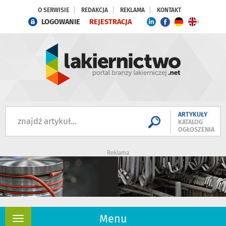
O SERWISIE
REDAKCJA
REKLAMA
KONTAKT
LOGOWANIE
REJESTRACJA
ARTYKUŁY
KATALOG
OGŁOSZENIA
Reklama
Menu
Rozwiń