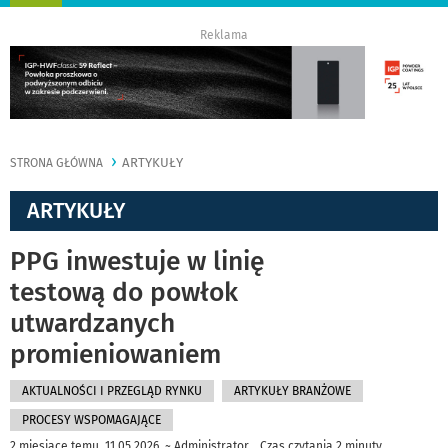
nawigację
Reklama
ARTYKUŁY
STRONA GŁÓWNA
ARTYKUŁY
PPG inwestuje w linię
testową do powłok
utwardzanych
promieniowaniem
AKTUALNOŚCI I PRZEGLĄD RYNKU
ARTYKUŁY BRANŻOWE
PROCESY WSPOMAGAJĄCE
2 miesiące temu 11.05.2026, ~ Administrator, Czas czytania 2 minuty