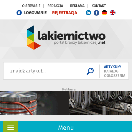
O SERWISIE
REDAKCJA
REKLAMA
KONTAKT
LOGOWANIE
REJESTRACJA
ARTYKUŁY
KATALOG
OGŁOSZENIA
Reklama
Menu
Rozwiń