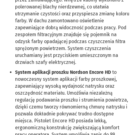
polerowanej blachy nierdzewnej, co ułatwia
utrzymanie czystości oraz przyspiesza zmianę koloru
farby. W dachu zamontowano oświetlenie
zapewniające dobrą widoczność podczas pracy. Pod
zespołem filtracyjnym znajduje się pojemnik na
odzysk farby opadającej podczas czyszczenia filtra
sprężonym powietrzem. System czyszczenia
uruchamiany jest przyciskiem umieszczonym na
drzwiach szafy elektrycznej.
System aplikacji proszku Nordson Encore HD
to
nowoczesny system aplikacji farby proszkowej,
zapewniający wysoką wydajność natrysku oraz
oszczędność materiału. Umożliwia niezależną
regulację podawania proszku i strumienia powietrza,
dzięki czemu tworzy równomierną chmurę natrysku i
pozwala dokładnie pokrywać trudno dostępne
miejsca. Pistolet Encore HD posiada lekką,
ergonomiczną konstrukcję zwiększającą komfort
pracy operatora. System umożliwia zapis do 99