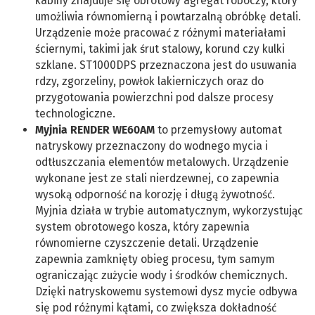
kabiny znajduje się obrotowy agregat roboczy, który
umożliwia równomierną i powtarzalną obróbkę detali.
Urządzenie może pracować z różnymi materiałami
ściernymi, takimi jak śrut stalowy, korund czy kulki
szklane. ST1000DPS przeznaczona jest do usuwania
rdzy, zgorzeliny, powłok lakierniczych oraz do
przygotowania powierzchni pod dalsze procesy
technologiczne.
Myjnia RENDER WE60AM
to przemysłowy automat
natryskowy przeznaczony do wodnego mycia i
odtłuszczania elementów metalowych. Urządzenie
wykonane jest ze stali nierdzewnej, co zapewnia
wysoką odporność na korozję i długą żywotność.
Myjnia działa w trybie automatycznym, wykorzystując
system obrotowego kosza, który zapewnia
równomierne czyszczenie detali. Urządzenie
zapewnia zamknięty obieg procesu, tym samym
ograniczając zużycie wody i środków chemicznych.
Dzięki natryskowemu systemowi dysz mycie odbywa
się pod różnymi kątami, co zwiększa dokładność