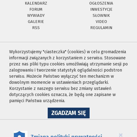
KALENDARZ
OGŁOSZENIA
FORUM
INWESTYCJE
WYWIADY
SŁOWNIK
GALERIE
VIDEO
RSS
REGULAMIN
Wykorzystujemy "ciasteczka" (cookies) w celu gromadzenia
informacji związanych z korzystaniem z serwisu. Stosowane
przez nas pliki typu cookies umożliwiają utrzymanie sesji po
zalogowaniu i tworzenie statystyk oglądalności podstron
serwisu. Możecie Państwo wyłączyć ten mechanizm w
dowolnym momencie w ustawieniach przeglądarki.
Korzystanie z naszego serwisu bez zmiany ustawień
dotyczących cookies oznacza, że będą one zapisane w
pamięci Państwa urządzenia.
NA
ZGADZAM SIĘ
WYKORZYSTANIE
PLIKÓW
COOKIES
×