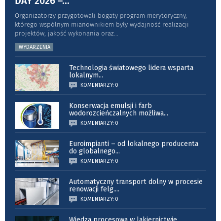
DAY 2026 –
...
Organizatorzy przygotowali bogaty program merytoryczny,
którego wspólnym mianownikiem były wydajność realizacji
projektów, jakość wykonania oraz
...
WYDARZENIA
Technologia światowego lidera wsparta
lokalnym
...
KOMENTARZY: 0
Konserwacja emulsji i farb
wodorozcieńczalnych możliwa
...
KOMENTARZY: 0
Euroimpianti – od lokalnego producenta
do globalnego
...
KOMENTARZY: 0
Automatyczny transport dolny w procesie
renowacji felg.
...
KOMENTARZY: 0
Wiedza procesowa w lakiernictwie