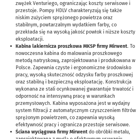
zwężek Venturiego, ograniczając koszty serwisowe i
przestoje. Pompy HDLV charakteryzują się także
niskim zużyciem sprężonego powietrza oraz
stabilnym, powtarzalnym wydatkiem farby, co
przekłada się na wysoką jakość powłok i niższe koszty
eksploatacji.
Kabina lakiernicza proszkowa MKSP firmy Mirwent
. To
nowoczesna kabina do malowania proszkowego
metodą natryskową, zaprojektowana i produkowana w
Polsce. Zapewnia czyste i ergonomiczne środowisko
pracy, wysoką skuteczność odzysku farby proszkowej
oraz stabilną i bezpieczną eksploatację. Konstrukcja
wykonana ze stali ocynkowanej gwarantuje trwałość i
odporność na intensywną pracę w warunkach
przemysłowych. Kabina wyposażona jest w wydajny
system filtracji z automatycznym czyszczeniem filtrów
sprężonym powietrzem, co zapewnia wysoką
efektywność pracy i ogranicza przestoje serwisowe.
Ściana wyciągowa firmy Mirwent
do obróbki metalu,
zaprojektowana z myślą o efektywnym usuwaniu