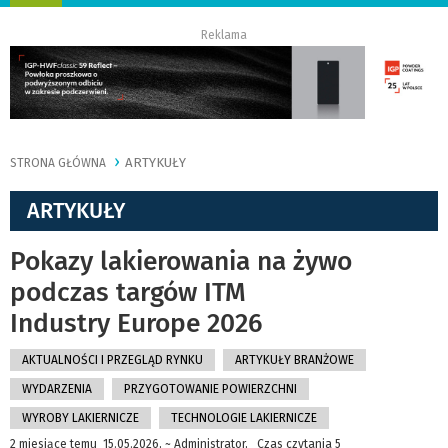
nawigację
Reklama
ARTYKUŁY
STRONA GŁÓWNA
ARTYKUŁY
Pokazy lakierowania na żywo
podczas targów ITM
Industry Europe 2026
AKTUALNOŚCI I PRZEGLĄD RYNKU
ARTYKUŁY BRANŻOWE
WYDARZENIA
PRZYGOTOWANIE POWIERZCHNI
WYROBY LAKIERNICZE
TECHNOLOGIE LAKIERNICZE
2 miesiące temu 15.05.2026, ~ Administrator, Czas czytania 5