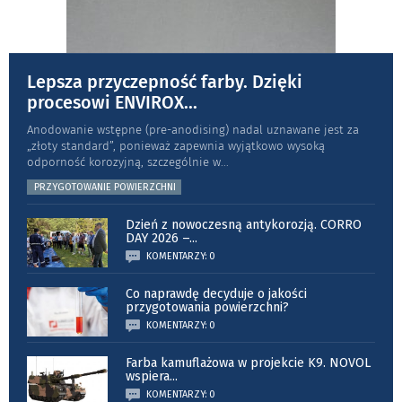
Lepsza przyczepność farby. Dzięki
procesowi ENVIROX
...
Anodowanie wstępne (pre-anodising) nadal uznawane jest za
„złoty standard”, ponieważ zapewnia wyjątkowo wysoką
odporność koro­zyjną, szczególnie w
...
PRZYGOTOWANIE POWIERZCHNI
Dzień z nowoczesną antykorozją. CORRO
DAY 2026 –
...
KOMENTARZY: 0
Co naprawdę decyduje o jakości
przygotowania powierzchni?
KOMENTARZY: 0
Farba kamuflażowa w projekcie K9. NOVOL
wspiera
...
KOMENTARZY: 0