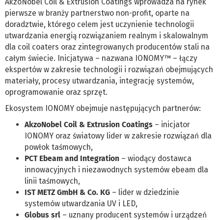
AkzoNobel Coil & Extrusion Coatings wprowadza na rynek
pierwsze w branży partnerstwo non-profit, oparte na
doradztwie, którego celem jest uczynienie technologii
utwardzania energią rozwiązaniem realnym i skalowalnym
dla coil coaters oraz zintegrowanych producentów stali na
całym świecie. Inicjatywa – nazwana IONOMY™ – łączy
ekspertów w zakresie technologii i rozwiązań obejmujących
materiały, procesy utwardzania, integrację systemów,
oprogramowanie oraz sprzęt.
Ekosystem IONOMY obejmuje następujących partnerów:
AkzoNobel Coil & Extrusion Coatings
– inicjator
IONOMY oraz światowy lider w zakresie rozwiązań dla
powłok taśmowych,
PCT Ebeam and Integration
– wiodący dostawca
innowacyjnych i niezawodnych systemów ebeam dla
linii taśmowych,
IST METZ GmbH & Co. KG
– lider w dziedzinie
systemów utwardzania UV i LED,
Globus srl
– uznany producent systemów i urządzeń