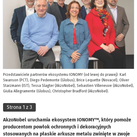
Przedstawiciele partnerów ekosystemu IONOMY (od lewej do prawej): Karl
Swanson (PCT), Diego Pedemonte (Globus), Brice Lequette (Novacel), Oliver
Starzmann (IST), Tessa Slagter (AkzoNobel), Sebastien Villeneuve (AkzoNobel),
Giulia Allegramente (Globus), Christopher Bradford (AkzoNobel).
Strona 1 z 3
AkzoNobel uruchamia ekosystem IONOMY™, który pomoże
producentom powłok ochronnych i dekoracyjnych
stosowanych na płaskie arkusze metalu zwinięte w zwoje