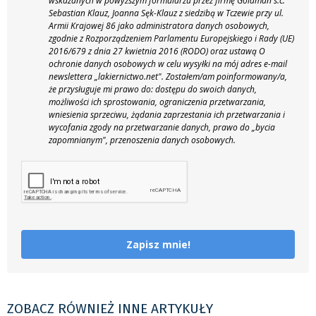
wskazanych w powyższym formularzu przez firmę Goldman s.c.
Sebastian Klauz, Joanna Sęk-Klauz z siedzibą w Tczewie przy ul.
Armii Krajowej 86 jako administratora danych osobowych,
zgodnie z Rozporządzeniem Parlamentu Europejskiego i Rady (UE)
2016/679 z dnia 27 kwietnia 2016 (RODO) oraz ustawą O
ochronie danych osobowych w celu wysyłki na mój adres e-mail
newslettera „lakiernictwo.net".
Zostałem/am poinformowany/a,
że przysługuje mi prawo do: dostępu do swoich danych,
możliwości ich sprostowania, ograniczenia przetwarzania,
wniesienia sprzeciwu, żądania zaprzestania ich przetwarzania i
wycofania zgody na przetwarzanie danych, prawo do „bycia
zapomnianym", przenoszenia danych osobowych.
Zapisz mnie!
ZOBACZ RÓWNIEŻ INNE ARTYKUŁY