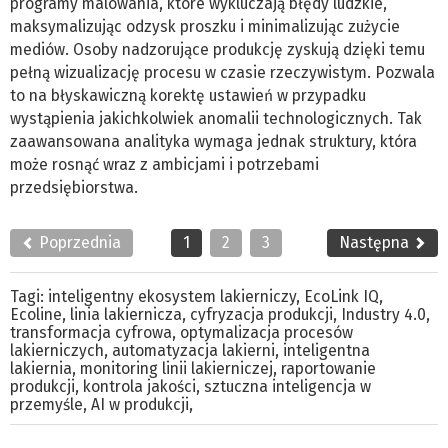
programy malowania, które wykluczają błędy ludzkie,
maksymalizując odzysk proszku i minimalizując zużycie
mediów. Osoby nadzorujące produkcję zyskują dzięki temu
pełną wizualizację procesu w czasie rzeczywistym. Pozwala
to na błyskawiczną korektę ustawień w przypadku
wystąpienia jakichkolwiek anomalii technologicznych. Tak
zaawansowana analityka wymaga jednak struktury, która
może rosnąć wraz z ambicjami i potrzebami
przedsiębiorstwa.
Poprzednia
1
2
3
Następna
Tagi:
inteligentny ekosystem lakierniczy
,
EcoLink IQ
,
Ecoline
,
linia lakiernicza
,
cyfryzacja produkcji
,
Industry 4.0
,
transformacja cyfrowa
,
optymalizacja procesów
lakierniczych
,
automatyzacja lakierni
,
inteligentna
lakiernia
,
monitoring linii lakierniczej
,
raportowanie
produkcji
,
kontrola jakości
,
sztuczna inteligencja w
przemyśle
,
AI w produkcji
,