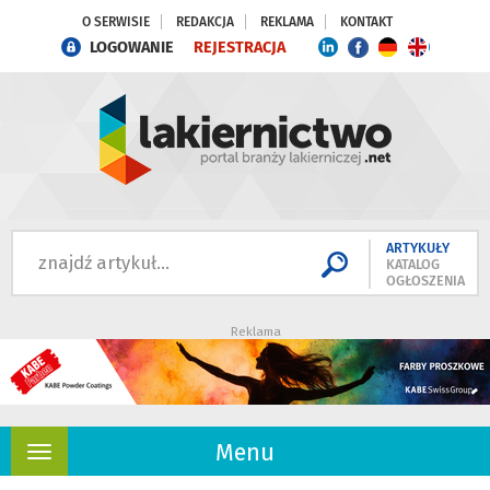
O SERWISIE
REDAKCJA
REKLAMA
KONTAKT
LOGOWANIE
REJESTRACJA
ARTYKUŁY
KATALOG
OGŁOSZENIA
Reklama
Menu
Rozwiń
nawigację