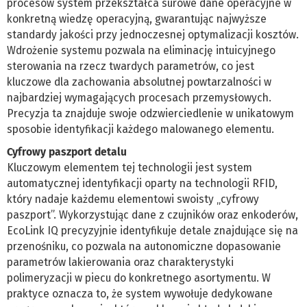
procesów system przekształca surowe dane operacyjne w
konkretną wiedzę operacyjną, gwarantując najwyższe
standardy jakości przy jednoczesnej optymalizacji kosztów.
Wdrożenie systemu pozwala na eliminację intuicyjnego
sterowania na rzecz twardych parametrów, co jest
kluczowe dla zachowania absolutnej powtarzalności w
najbardziej wymagających procesach przemysłowych.
Precyzja ta znajduje swoje odzwierciedlenie w unikatowym
sposobie identyfikacji każdego malowanego elementu.
Cyfrowy paszport detalu
Kluczowym elementem tej technologii jest system
automatycznej identyfikacji oparty na technologii RFID,
który nadaje każdemu elementowi swoisty „cyfrowy
paszport”. Wykorzystując dane z czujników oraz enkoderów,
EcoLink IQ precyzyjnie identyfikuje detale znajdujące się na
przenośniku, co pozwala na autonomiczne dopasowanie
parametrów lakierowania oraz charakterystyki
polimeryzacji w piecu do konkretnego asortymentu. W
praktyce oznacza to, że system wywołuje dedykowane