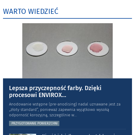
WARTO WIEDZIEĆ
Lepsza przyczepność farby. Dzięki
procesowi ENVIROX
...
Anodowanie wstępne (pre-anodising) nadal uznawane jest za
„złoty standard”, ponieważ zapewnia wyjątkowo wysoką
odporność koro­zyjną, szczególnie w
...
PRZYGOTOWANIE POWIERZCHNI