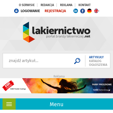
O SERWISIE
REDAKCJA
REKLAMA
KONTAKT
LOGOWANIE
REJESTRACJA
ARTYKUŁY
KATALOG
OGŁOSZENIA
Reklama
Menu
Rozwiń
nawigację