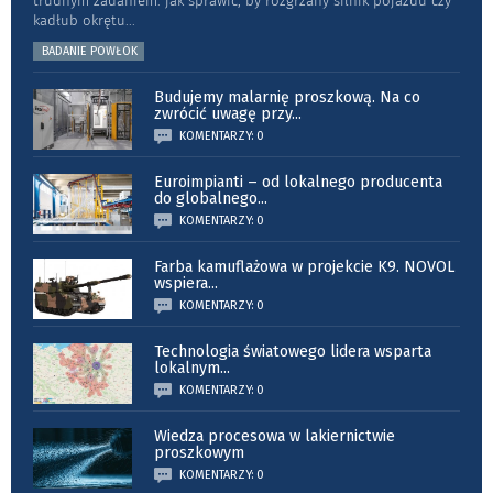
trudnym zadaniem: jak sprawić, by rozgrzany silnik pojazdu czy
kadłub okrętu
...
BADANIE POWŁOK
Budujemy malarnię proszkową. Na co
zwrócić uwagę przy
...
KOMENTARZY: 0
Euroimpianti – od lokalnego producenta
do globalnego
...
KOMENTARZY: 0
Farba kamuflażowa w projekcie K9. NOVOL
wspiera
...
KOMENTARZY: 0
Technologia światowego lidera wsparta
lokalnym
...
KOMENTARZY: 0
Wiedza procesowa w lakiernictwie
proszkowym
KOMENTARZY: 0