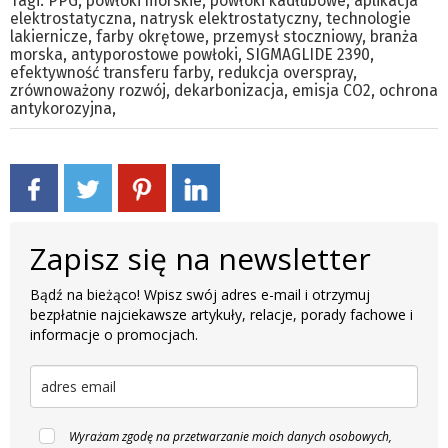
Tagi:
PPG
,
powłoki morskie
,
powłoki kadłubowe
,
aplikacja
elektrostatyczna
,
natrysk elektrostatyczny
,
technologie
lakiernicze
,
farby okrętowe
,
przemysł stoczniowy
,
branża
morska
,
antyporostowe powłoki
,
SIGMAGLIDE 2390
,
efektywność transferu farby
,
redukcja overspray
,
zrównoważony rozwój
,
dekarbonizacja
,
emisja CO2
,
ochrona
antykorozyjna
,
Zapisz się na newsletter
Bądź na bieżąco! Wpisz swój adres e-mail i otrzymuj
bezpłatnie najciekawsze artykuły, relacje, porady fachowe i
informacje o promocjach.
Wyrażam zgodę na przetwarzanie moich danych osobowych,