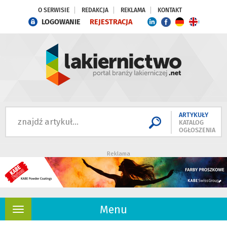
O SERWISIE
REDAKCJA
REKLAMA
KONTAKT
LOGOWANIE
REJESTRACJA
ARTYKUŁY
KATALOG
OGŁOSZENIA
Reklama
Menu
Rozwiń
nawigację