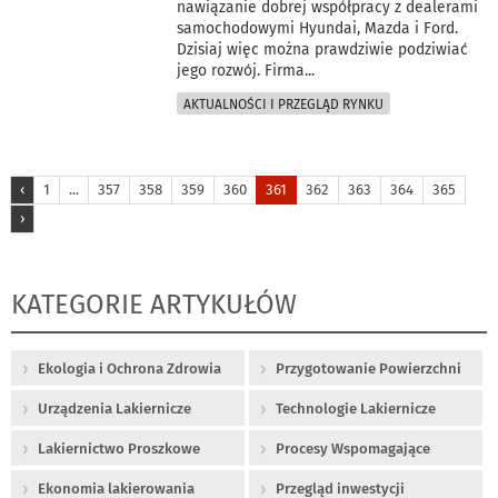
nawiązanie dobrej współpracy z dealerami
samochodowymi Hyundai, Mazda i Ford.
Dzisiaj więc można prawdziwie podziwiać
jego rozwój. Firma
...
AKTUALNOŚCI I PRZEGLĄD RYNKU
‹
1
...
357
358
359
360
361
362
363
364
365
›
KATEGORIE ARTYKUŁÓW
Ekologia i Ochrona Zdrowia
Przygotowanie Powierzchni
Urządzenia Lakiernicze
Technologie Lakiernicze
Lakiernictwo Proszkowe
Procesy Wspomagające
Ekonomia lakierowania
Przegląd inwestycji