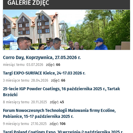
GALERIE ZDJĘĆ
Corro Day, Koprzywnica, 27.05.2026 r.
miesiąc temu 03.07.2026
zdjęć:
66
Targi EXPO-SURFACE Kielce, 24-17.03 2026 r.
3 miesiące temu 28.04.2026
zdjęć:
66
25-lecie IGP Powder Coatings, 16 października 2025 r., Tartak
Brzózki
8 miesięcy temu 20.11.2025
zdjęć:
45
Forum Nowoczesnych Technologii Malowania firmy Ecoline,
Pabianice, 15-17 października 2025 r.
9 miesięcy temu 27.10.2025
zdjęć:
106
Targi Poland Coatings Expo, 30 września-2 października 2025 r.,