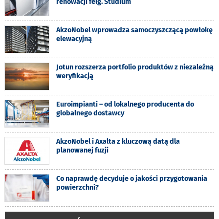
renowacji felg. Studium
AkzoNobel wprowadza samoczyszczącą powłokę
elewacyjną
Jotun rozszerza portfolio produktów z niezależną
weryfikacją
Euroimpianti – od lokalnego producenta do
globalnego dostawcy
AkzoNobel i Axalta z kluczową datą dla
planowanej fuzji
Co naprawdę decyduje o jakości przygotowania
powierzchni?