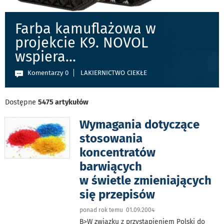
Farba kamuflażowa w
projekcie K9. NOVOL
wspiera
...
Komentarzy 0
LAKIERNICTWO CIEKŁE
Dostępne
5475 artykułów
Wymagania dotyczące
stosowania
koncentratów
barwiących
w świetle zmieniających
się przepisów
ponad rok temu 01.09.2004
B>W związku z przystąpieniem Polski do