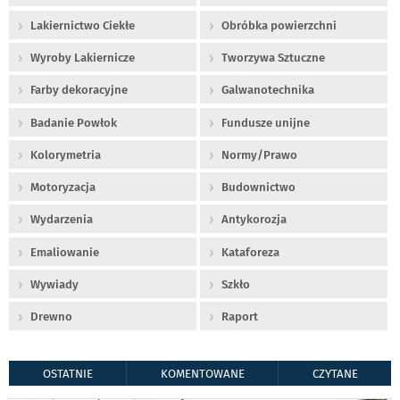
Lakiernictwo Ciekłe
Obróbka powierzchni
Wyroby Lakiernicze
Tworzywa Sztuczne
Farby dekoracyjne
Galwanotechnika
Badanie Powłok
Fundusze unijne
Kolorymetria
Normy/Prawo
Motoryzacja
Budownictwo
Wydarzenia
Antykorozja
Emaliowanie
Kataforeza
Wywiady
Szkło
Drewno
Raport
OSTATNIE
KOMENTOWANE
CZYTANE