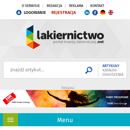
O SERWISIE
REDAKCJA
REKLAMA
KONTAKT
LOGOWANIE
REJESTRACJA
ARTYKUŁY
KATALOG
OGŁOSZENIA
Reklama
Menu
Rozwiń
nawigację