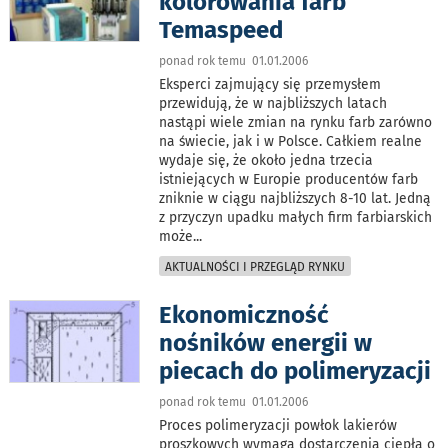
kolorowania farb
Temaspeed
ponad rok temu 01.01.2006
Eksperci zajmujący się przemysłem
przewidują, że w najbliższych latach
nastąpi wiele zmian na rynku farb zarówno
na świecie, jak i w Polsce. Całkiem realne
wydaje się, że około jedna trzecia
istniejących w Europie producentów farb
zniknie w ciągu najbliższych 8-10 lat. Jedną
z przyczyn upadku małych firm farbiarskich
może
...
AKTUALNOŚCI I PRZEGLĄD RYNKU
Ekonomiczność
nośników energii w
piecach do polimeryzacji
ponad rok temu 01.01.2006
Proces polimeryzacji powłok lakierów
proszkowych wymaga dostarczenia ciepła o