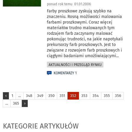
ponad rok temu 01.01.2006
Farby proszkowe zyskują szybko na
znaczeniu. Rosną możliwości malowania
farbami proszkowymi. Coraz więcej
materiałów trudno malowanych tym
rodzajem farb zaczynamy malować
pokonując trudności, na jakie napotykali
prekursorzy farb proszkowych. Jest to
związane z rozwojem farb proszkowych i
ciągłymi badaniami umożliwiającymi
...
AKTUALNOŚCI I PRZEGLĄD RYNKU
KOMENTARZY 1
‹
1
...
348
349
350
351
352
353
354
355
356
...
365
›
KATEGORIE ARTYKUŁÓW