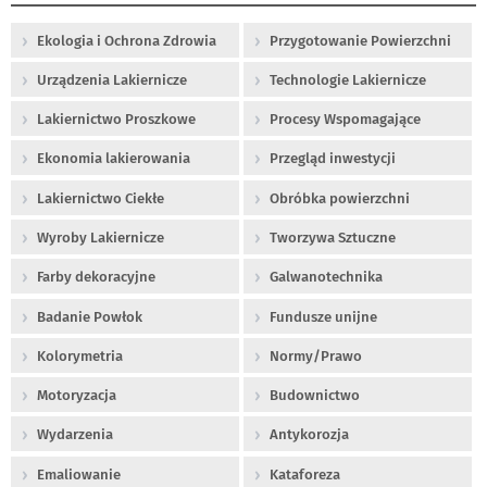
Ekologia i Ochrona Zdrowia
Przygotowanie Powierzchni
Urządzenia Lakiernicze
Technologie Lakiernicze
Lakiernictwo Proszkowe
Procesy Wspomagające
Ekonomia lakierowania
Przegląd inwestycji
Lakiernictwo Ciekłe
Obróbka powierzchni
Wyroby Lakiernicze
Tworzywa Sztuczne
Farby dekoracyjne
Galwanotechnika
Badanie Powłok
Fundusze unijne
Kolorymetria
Normy/Prawo
Motoryzacja
Budownictwo
Wydarzenia
Antykorozja
Emaliowanie
Kataforeza