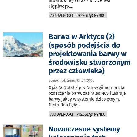
utwardzonego oraz śrut z żeliwa
ciągliwego.
...
AKTUALNOŚCI I PRZEGLĄD RYNKU
Barwa w Arktyce (2)
(sposób podejścia do
projektowania barwy w
środowisku stworzonym
przez człowieka)
ponad rok temu 01.01.2006
Opis NCS stał się w Norwegii normą dla
oznaczania barw, zaś Atlas NCS ilustruje
barwy jakby w systemie dziesiętnym.
Nietrudno było
...
AKTUALNOŚCI I PRZEGLĄD RYNKU
Nowoczesne systemy