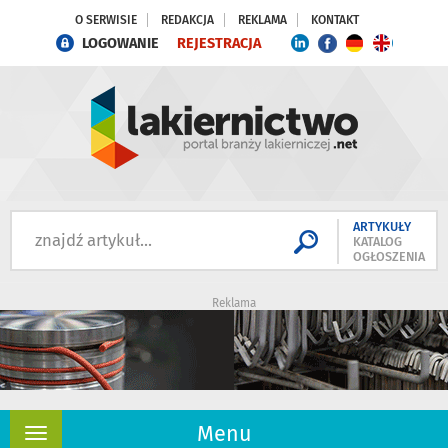
O SERWISIE
REDAKCJA
REKLAMA
KONTAKT
LOGOWANIE
REJESTRACJA
ARTYKUŁY
KATALOG
OGŁOSZENIA
Reklama
Menu
Rozwiń