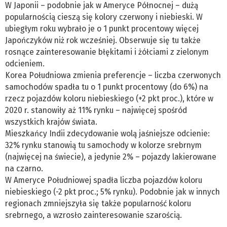
W Japonii – podobnie jak w Ameryce Północnej – dużą
popularnością cieszą się kolory czerwony i niebieski. W
ubiegłym roku wybrało je o 1 punkt procentowy więcej
Japończyków niż rok wcześniej. Obserwuje się tu także
rosnące zainteresowanie błękitami i żółciami z zielonym
odcieniem.
Korea Południowa zmienia preferencje – liczba czerwonych
samochodów spadła tu o 1 punkt procentowy (do 6%) na
rzecz pojazdów koloru niebieskiego (+2 pkt proc.), które w
2020 r. stanowiły aż 11% rynku – najwięcej spośród
wszystkich krajów świata.
Mieszkańcy Indii zdecydowanie wolą jaśniejsze odcienie:
32% rynku stanowią tu samochody w kolorze srebrnym
(najwięcej na świecie), a jedynie 2% – pojazdy lakierowane
na czarno.
W Ameryce Południowej spadła liczba pojazdów koloru
niebieskiego (-2 pkt proc.; 5% rynku). Podobnie jak w innych
regionach zmniejszyła się także popularność koloru
srebrnego, a wzrosło zainteresowanie szarością.