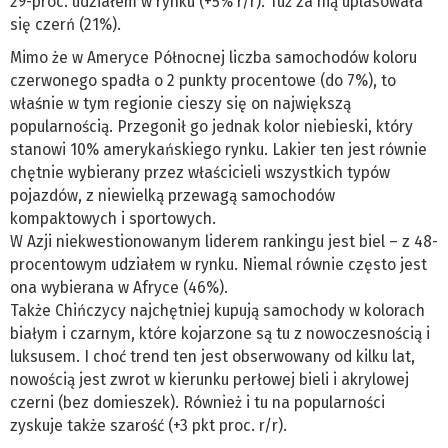
29-proc. udziałem w rynku (+5% r/r). Tuż za nią uplasowała
się czerń (21%).
Mimo że w Ameryce Północnej liczba samochodów koloru
czerwonego spadła o 2 punkty procentowe (do 7%), to
właśnie w tym regionie cieszy się on największą
popularnością. Przegonił go jednak kolor niebieski, który
stanowi 10% amerykańskiego rynku. Lakier ten jest równie
chętnie wybierany przez właścicieli wszystkich typów
pojazdów, z niewielką przewagą samochodów
kompaktowych i sportowych.
W Azji niekwestionowanym liderem rankingu jest biel – z 48-
procentowym udziałem w rynku. Niemal równie często jest
ona wybierana w Afryce (46%).
Także Chińczycy najchętniej kupują samochody w kolorach
białym i czarnym, które kojarzone są tu z nowoczesnością i
luksusem. I choć trend ten jest obserwowany od kilku lat,
nowością jest zwrot w kierunku perłowej bieli i akrylowej
czerni (bez domieszek). Również i tu na popularności
zyskuje także szarość (+3 pkt proc. r/r).