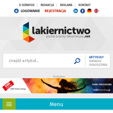
O SERWISIE
REDAKCJA
REKLAMA
KONTAKT
LOGOWANIE
REJESTRACJA
ARTYKUŁY
KATALOG
OGŁOSZENIA
Reklama
Menu
Rozwiń
nawigację