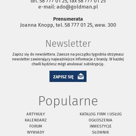
tel. 58 777 01 25, fax 58 777 01 25
e-mail: ado@goldman.pl
Prenumerata
Joanna Knopp, tel. 58 777 01 25, wew. 300
Newsletter
Zapisz się do newslettera. Zawsze na początku tygodnia otrzymasz
newsletter zawierający najważniejsze informacje z branży. W każdej
chwili będziesz mógł anulować subskrypcję.
ZAPISZ SIĘ
Popularne
ARTYKUŁY
KATALOG FIRM I USŁUG
KALENDARZ
OGŁOSZENIA
FORUM
INWESTYCJE
WYWIADY
SŁOWNIK