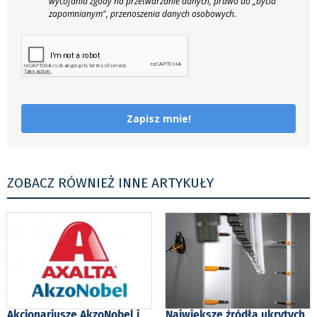
wycofania zgody na przetwarzanie danych, prawo do „bycia
zapomnianym", przenoszenia danych osobowych.
Zapisz mnie!
ZOBACZ RÓWNIEŻ INNE ARTYKUŁY
Akcjonariusze AkzoNobel i
Największe źródła ukrytych