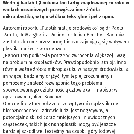
Według badań 1,9 miliona ton farby znajdowanej co roku w
wodach oceanicznych przewyższa inne źródła
mikroplastiku, w tym włókna tekstylne i pył z opon.
Autorami raportu „Plastik maluje środowisko” są dr Paola
Paruta, dr Margherita Pucino i dr Julien Boucher. Badanie
zostało zlecone przez firmę Pinovo zajmującą się wpływem
plastiku na życie w oceanach.
„Raport ten podkreśla potrzebę zwrócenia większej uwagi
na problem mikroplastików. Prawdopodobnie istnieją inne,
równie ważne źródła mikroplastiku w naszym środowisku, a
im więcej będziemy drążyć, tym lepiej zrozumiemy i
pomożemy znaleźć rozwiązania tego problemu
spowodowanego działalnością człowieka” − napisał w
opracowaniu Julien Boucher.
Obecna literatura pokazuje, że wpływ mikroplastiku na
bioróżnorodność i zdrowie ludzi jest negatywny, a
potencjalne skutki coraz mniejszych i niewidocznych
cząsteczek, takich jak nanoplastik, mogą być jeszcze
bardziej szkodliwe. Jesteśmy na czubku góry lodowej