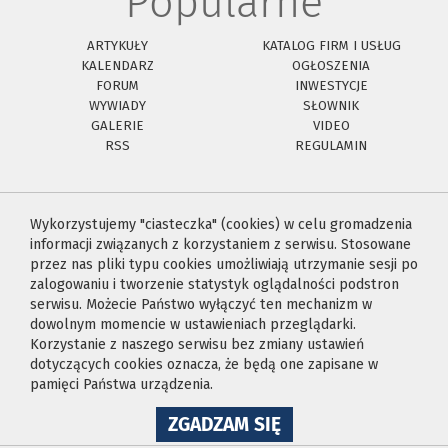
Popularne
ARTYKUŁY
KATALOG FIRM I USŁUG
KALENDARZ
OGŁOSZENIA
FORUM
INWESTYCJE
WYWIADY
SŁOWNIK
GALERIE
VIDEO
RSS
REGULAMIN
Wykorzystujemy "ciasteczka" (cookies) w celu gromadzenia
informacji związanych z korzystaniem z serwisu. Stosowane
przez nas pliki typu cookies umożliwiają utrzymanie sesji po
zalogowaniu i tworzenie statystyk oglądalności podstron
serwisu. Możecie Państwo wyłączyć ten mechanizm w
dowolnym momencie w ustawieniach przeglądarki.
Korzystanie z naszego serwisu bez zmiany ustawień
dotyczących cookies oznacza, że będą one zapisane w
pamięci Państwa urządzenia.
NA
ZGADZAM SIĘ
WYKORZYSTANIE