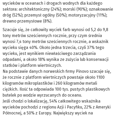
wycieków w oceanach i drogach wodnych dla każdego
sektora: architektoniczny (24%); morski (90%); oznakowanie
dróg (52%); przemysł ogólny (50%); motoryzacyjny (11%);
drewno przemysłowe (8%).
Szacuje się, że całkowity wyciek farb wynosi od 5,2 do 9,8
tony metrów sześciennych rocznie, przy czym średnia
wynosi 7,4 tony metrów sześciennych rocznie, a wskaźnik
wycieku sięga 40%. Około jedna trzecia, czyli 37% tego
wycieku, jest wynikiem niewłaściwego zarządzania
odpadami, a około 18% wynika ze zużycia lub konserwacji
statków i platform wiertniczych.
Na podstawie danych norweskich firmy Pinovo szacuje się,
że rocznie z platform wiertniczych powstaje około 1100
kilogramów mikroplastików i 260 kilogramów metali
ciężkich. Ilość ta odpowiada 100 tys. pustych plastikowych
butelek po wodzie wyrzucanych do oceanu.
Jeśli chodzi o lokalizację, 54% całkowitego wskaźnika
wycieków pochodzi z regionu Azji i Pacyfiku, 22% z Ameryki
Północnej, a 50% z Europy. Największy wyciek na