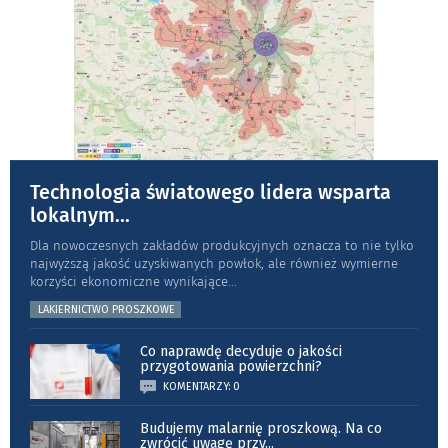
Technologia światowego lidera wsparta
lokalnym
...
Dla nowoczesnych zakładów produkcyjnych oznacza to nie tylko
najwyższą jakość uzyskiwanych powłok, ale również wymierne
korzyści ekonomiczne wynikające
...
LAKIERNICTWO PROSZKOWE
Co naprawdę decyduje o jakości
przygotowania powierzchni?
KOMENTARZY: 0
Budujemy malarnię proszkową. Na co
zwrócić uwagę przy
...