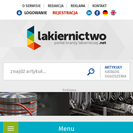
O SERWISIE
REDAKCJA
REKLAMA
KONTAKT
LOGOWANIE
REJESTRACJA
ARTYKUŁY
KATALOG
OGŁOSZENIA
Reklama
Menu
Rozwiń