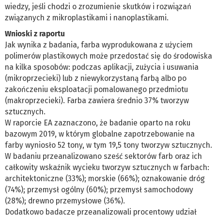
wiedzy, jeśli chodzi o zrozumienie skutków i rozwiązań
związanych z mikroplastikami i nanoplastikami.
Wnioski z raportu
Jak wynika z badania, farba wyprodukowana z użyciem
polimerów plastikowych może przedostać się do środowiska
na kilka sposobów: podczas aplikacji, zużycia i usuwania
(mikroprzecieki) lub z niewykorzystaną farbą albo po
zakończeniu eksploatacji pomalowanego przedmiotu
(makroprzecieki). Farba zawiera średnio 37% tworzyw
sztucznych.
W raporcie EA zaznaczono, że badanie oparto na roku
bazowym 2019, w którym globalne zapotrzebowanie na
farby wyniosło 52 tony, w tym 19,5 tony tworzyw sztucznych.
W badaniu przeanalizowano sześć sektorów farb oraz ich
całkowity wskaźnik wycieku tworzyw sztucznych w farbach:
architektoniczne (33%); morskie (66%); oznakowanie dróg
(74%); przemysł ogólny (60%); przemysł samochodowy
(28%); drewno przemysłowe (36%).
Dodatkowo badacze przeanalizowali procentowy udział