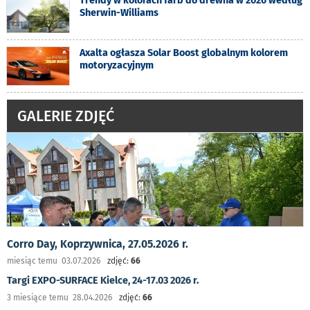
Trendy w kolorach farb do drewna w 2026 według
Sherwin-Williams
Axalta ogłasza Solar Boost globalnym kolorem
motoryzacyjnym
GALERIE ZDJĘĆ
Corro Day, Koprzywnica, 27.05.2026 r.
miesiąc temu 03.07.2026
zdjęć:
66
Targi EXPO-SURFACE Kielce, 24-17.03 2026 r.
3 miesiące temu 28.04.2026
zdjęć:
66