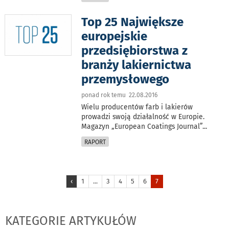
Top 25 Największe
europejskie
przedsiębiorstwa z
branży lakiernictwa
przemysłowego
ponad rok temu 22.08.2016
Wielu producentów farb i lakierów
prowadzi swoją działalność w Europie.
Magazyn „European Coatings Journal”
...
RAPORT
‹
1
...
3
4
5
6
7
KATEGORIE ARTYKUŁÓW