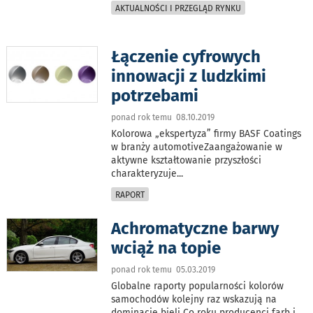
AKTUALNOŚCI I PRZEGLĄD RYNKU
Łączenie cyfrowych
innowacji z ludzkimi
potrzebami
ponad rok temu 08.10.2019
Kolorowa „ekspertyza” firmy BASF Coatings
w branży automotiveZaangażowanie w
aktywne kształtowanie przyszłości
charakteryzuje
...
RAPORT
Achromatyczne barwy
wciąż na topie
ponad rok temu 05.03.2019
Globalne raporty popularności kolorów
samochodów kolejny raz wskazują na
dominację bieli Co roku producenci farb i