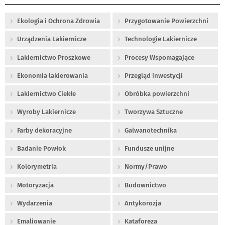
Ekologia i Ochrona Zdrowia
Przygotowanie Powierzchni
Urządzenia Lakiernicze
Technologie Lakiernicze
Lakiernictwo Proszkowe
Procesy Wspomagające
Ekonomia lakierowania
Przegląd inwestycji
Lakiernictwo Ciekłe
Obróbka powierzchni
Wyroby Lakiernicze
Tworzywa Sztuczne
Farby dekoracyjne
Galwanotechnika
Badanie Powłok
Fundusze unijne
Kolorymetria
Normy/Prawo
Motoryzacja
Budownictwo
Wydarzenia
Antykorozja
Emaliowanie
Kataforeza