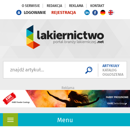
O SERWISIE
REDAKCJA
REKLAMA
KONTAKT
LOGOWANIE
REJESTRACJA
ARTYKUŁY
KATALOG
OGŁOSZENIA
Reklama
Menu
Rozwiń
nawigację