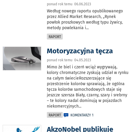
ponad rok temu 06.06.2023
Według nowego raportu opublikowanego
przez Allied Market Research, „Rynek
powłok proszkowych według typu żywicy,
metody powlekania i
...
RAPORT
Motoryzacyjna tęcza
ponad rok temu 04.05.2023
Mimo że biel i czerń wciąż wygrywają,
kolory chromatyczne zyskują udział w rynku
na całym świecieRozszerzające się
przestrzenie kolorów sprawiają, że ogólna
tęcza kolorów samochodowych staje się
jeszcze szersza Biały, czarny, szary i srebrny
– te kolory nadal dominują w pojazdach
niekomercyjnych
...
RAPORT
KOMENTARZY 1
AkzoNobel publikuje