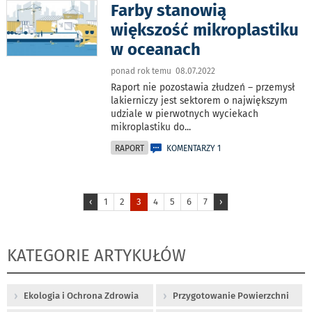
Farby stanowią
większość mikroplastiku
w oceanach
ponad rok temu 08.07.2022
Raport nie pozostawia złudzeń – przemysł
lakierniczy jest sektorem o największym
udziale w pierwotnych wyciekach
mikroplastiku do
...
RAPORT
KOMENTARZY 1
‹
1
2
3
4
5
6
7
›
KATEGORIE ARTYKUŁÓW
Ekologia i Ochrona Zdrowia
Przygotowanie Powierzchni