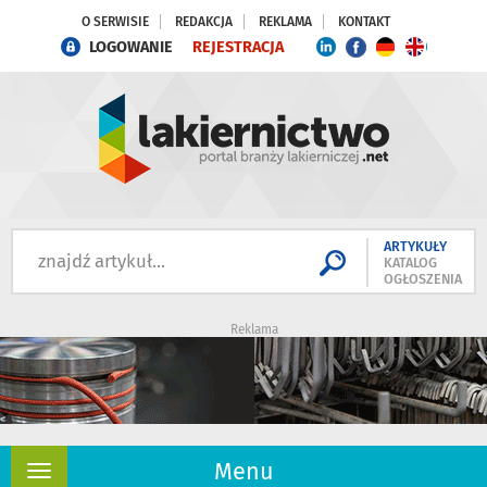
O SERWISIE
REDAKCJA
REKLAMA
KONTAKT
LOGOWANIE
REJESTRACJA
ARTYKUŁY
KATALOG
OGŁOSZENIA
Reklama
Menu
Rozwiń