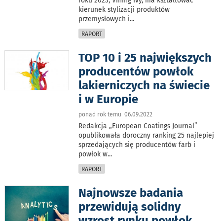
roku 2023, Vining Ivy, ma kształtować
kierunek stylizacji produktów
przemysłowych i
...
RAPORT
TOP 10 i 25 największych
producentów powłok
lakierniczych na świecie
i w Europie
ponad rok temu 06.09.2022
Redakcja „European Coatings Journal”
opublikowała doroczny ranking 25 najlepiej
sprzedających się producentów farb i
powłok w
...
RAPORT
Najnowsze badania
przewidują solidny
wzrost rynku powłok