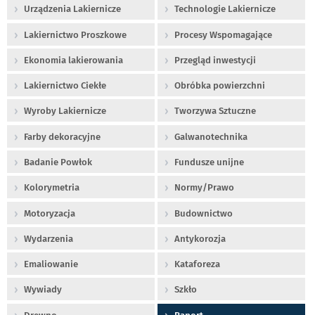
Urządzenia Lakiernicze
Technologie Lakiernicze
Lakiernictwo Proszkowe
Procesy Wspomagające
Ekonomia lakierowania
Przegląd inwestycji
Lakiernictwo Ciekłe
Obróbka powierzchni
Wyroby Lakiernicze
Tworzywa Sztuczne
Farby dekoracyjne
Galwanotechnika
Badanie Powłok
Fundusze unijne
Kolorymetria
Normy/Prawo
Motoryzacja
Budownictwo
Wydarzenia
Antykorozja
Emaliowanie
Kataforeza
Wywiady
Szkło