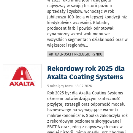
W 2025 roku firma Jotun osiągnęła
najwyższy w swojej historii poziom
sprzedaży i zysków, wchodząc w rok
jubileuszu 100-lecia w lepszej kondycji niż
kiedykolwiek wcześniej. Globalny
producent farb i powłok odnotował
dynamiczny wzrost wolumenu we
wszystkich segmentach działalności oraz w
większości regionów
...
AKTUALNOŚCI I PRZEGLĄD RYNKU
Rekordowy rok 2025 dla
Axalta Coating Systems
5 miesięcy temu 18.02.2026
Rok 2025 był dla Axalta Coating Systems
okresem potwierdzającym skuteczność
przyjętej strategii oraz odporność modelu
biznesowego na wymagające warunki
makroekonomiczne. Spółka zakończyła rok
z rekordowym poziomem skorygowanej
EBITDA oraz jedną z najwyższych marż w
swojej historii, mimo spadku przychodów i