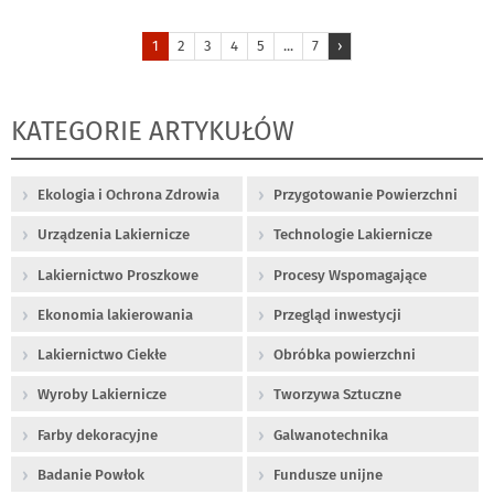
1
2
3
4
5
...
7
›
KATEGORIE ARTYKUŁÓW
Ekologia i Ochrona Zdrowia
Przygotowanie Powierzchni
Urządzenia Lakiernicze
Technologie Lakiernicze
Lakiernictwo Proszkowe
Procesy Wspomagające
Ekonomia lakierowania
Przegląd inwestycji
Lakiernictwo Ciekłe
Obróbka powierzchni
Wyroby Lakiernicze
Tworzywa Sztuczne
Farby dekoracyjne
Galwanotechnika
Badanie Powłok
Fundusze unijne