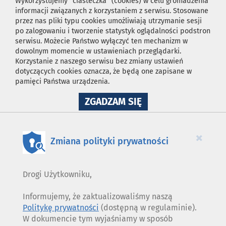
Wykorzystujemy "ciasteczka" (cookies) w celu gromadzenia
informacji związanych z korzystaniem z serwisu. Stosowane
przez nas pliki typu cookies umożliwiają utrzymanie sesji
po zalogowaniu i tworzenie statystyk oglądalności podstron
serwisu. Możecie Państwo wyłączyć ten mechanizm w
dowolnym momencie w ustawieniach przeglądarki.
Korzystanie z naszego serwisu bez zmiany ustawień
dotyczących cookies oznacza, że będą one zapisane w
pamięci Państwa urządzenia.
NA
ZGADZAM SIĘ
WYKORZYSTANIE
PLIKÓW
COOKIES
×
Zmiana polityki prywatności
Drogi Użytkowniku,
Informujemy, że zaktualizowaliśmy naszą
Politykę prywatności
(dostępną w regulaminie).
W dokumencie tym wyjaśniamy w sposób