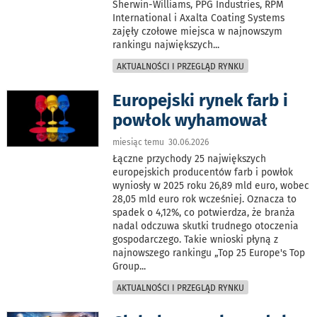
Sherwin-Williams, PPG Industries, RPM
International i Axalta Coating Systems
zajęły czołowe miejsca w najnowszym
rankingu największych
...
AKTUALNOŚCI I PRZEGLĄD RYNKU
Europejski rynek farb i
powłok wyhamował
miesiąc temu 30.06.2026
Łączne przychody 25 największych
europejskich producentów farb i powłok
wyniosły w 2025 roku 26,89 mld euro, wobec
28,05 mld euro rok wcześniej. Oznacza to
spadek o 4,12%, co potwierdza, że branża
nadal odczuwa skutki trudnego otoczenia
gospodarczego. Takie wnioski płyną z
najnowszego rankingu „Top 25 Europe's Top
Group
...
AKTUALNOŚCI I PRZEGLĄD RYNKU