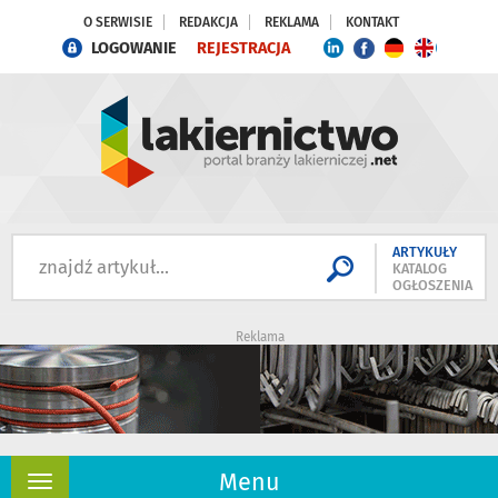
O SERWISIE
REDAKCJA
REKLAMA
KONTAKT
LOGOWANIE
REJESTRACJA
ARTYKUŁY
KATALOG
OGŁOSZENIA
Reklama
Menu
Rozwiń