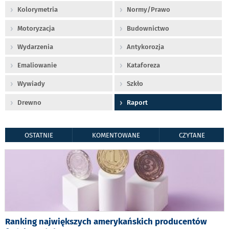
Kolorymetria
Normy/Prawo
Motoryzacja
Budownictwo
Wydarzenia
Antykorozja
Emaliowanie
Kataforeza
Wywiady
Szkło
Drewno
Raport
OSTATNIE
KOMENTOWANE
CZYTANE
Ranking największych amerykańskich producentów