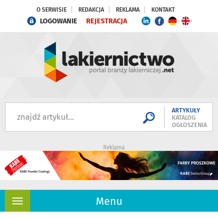
O SERWISIE
REDAKCJA
REKLAMA
KONTAKT
LOGOWANIE
REJESTRACJA
ARTYKUŁY
KATALOG
OGŁOSZENIA
Reklama
Menu
Rozwiń
nawigację