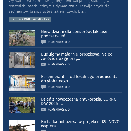
Wyzwania rynku renowacji felg Renowacja felg stała się w
ostatnich latach jednym z dynamiczniej rozwijających się
segmentów branży usług lakierniczych. Dla
...
TECHNOLOGIE LAKIERNICZE
Niewidzialni dla sensorów. Jak laser i
podczerwień
...
KOMENTARZY: 0
Budujemy malarnię proszkową. Na co
zwrócić uwagę przy
...
KOMENTARZY: 0
Euroimpianti – od lokalnego producenta
do globalnego
...
KOMENTARZY: 0
Dzień z nowoczesną antykorozją. CORRO
DAY 2026 –
...
KOMENTARZY: 0
Farba kamuflażowa w projekcie K9. NOVOL
wspiera
...