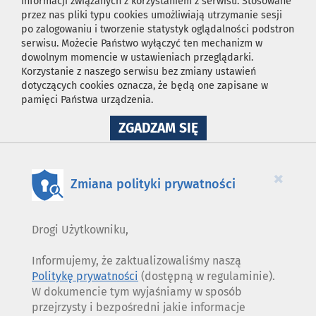
informacji związanych z korzystaniem z serwisu. Stosowane
przez nas pliki typu cookies umożliwiają utrzymanie sesji
po zalogowaniu i tworzenie statystyk oglądalności podstron
serwisu. Możecie Państwo wyłączyć ten mechanizm w
dowolnym momencie w ustawieniach przeglądarki.
Korzystanie z naszego serwisu bez zmiany ustawień
dotyczących cookies oznacza, że będą one zapisane w
pamięci Państwa urządzenia.
NA
ZGADZAM SIĘ
WYKORZYSTANIE
PLIKÓW
COOKIES
×
Zmiana polityki prywatności
Drogi Użytkowniku,
Informujemy, że zaktualizowaliśmy naszą
Politykę prywatności
(dostępną w regulaminie).
W dokumencie tym wyjaśniamy w sposób
przejrzysty i bezpośredni jakie informacje