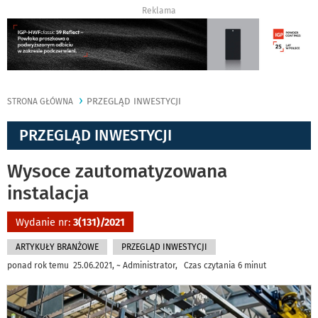
Reklama
PRZEGLĄD INWESTYCJI
STRONA GŁÓWNA
PRZEGLĄD INWESTYCJI
Wysoce zautomatyzowana
instalacja
Wydanie nr:
3(131)/2021
ARTYKUŁY BRANŻOWE
PRZEGLĄD INWESTYCJI
ponad rok temu 25.06.2021, ~ Administrator, Czas czytania 6 minut