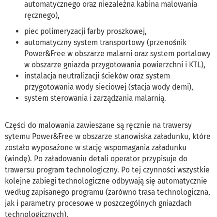
automatycznego oraz niezależna kabina malowania
ręcznego),
piec polimeryzacji farby proszkowej,
automatyczny system transportowy (przenośnik
Power&Free w obszarze malarni oraz system portalowy
w obszarze gniazda przygotowania powierzchni i KTL),
instalacja neutralizacji ścieków oraz system
przygotowania wody sieciowej (stacja wody demi),
system sterowania i zarządzania malarnią.
Części do malowania zawieszane są ręcznie na trawersy
sytemu Power&Free w obszarze stanowiska załadunku, które
zostało wyposażone w stację wspomagania załadunku
(windę). Po załadowaniu detali operator przypisuje do
trawersu program technologiczny. Po tej czynności wszystkie
kolejne zabiegi technologiczne odbywają się automatycznie
według zapisanego programu (zarówno trasa technologiczna,
jak i parametry procesowe w poszczególnych gniazdach
technologicznych).