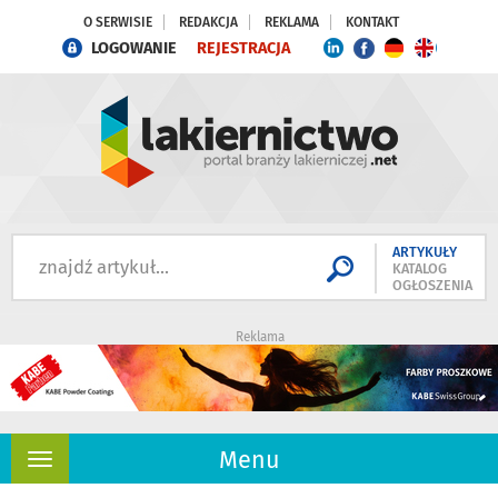
O SERWISIE
REDAKCJA
REKLAMA
KONTAKT
LOGOWANIE
REJESTRACJA
ARTYKUŁY
KATALOG
OGŁOSZENIA
Reklama
Menu
Rozwiń
nawigację