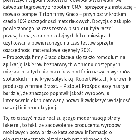
Łatwo zintegrowany z robotem CMA i sprzężony z instalacją –
mowa o pompie Tirton firmy Graco – przyniósł w krótkim
czasie 10% oszczędności materiałowych. Decyzja o zakupie
powierzonego na czas testów pistoletu była raczej
przesądzona, skoro po kolejnych kilku miesiącach
użytkowania powierzonego na czas testów sprzętu
oszczędności materiałowe sięgnęły 20%.
– Propozycja firmy Graco okazała się także remedium na
aplikację lakierów bezbarwnych w trudno dostępnych
miejscach, a tych nie brakuje w portfolio naszych wyrobów
stolarskich – nie kryje satysfakcji Robert Malach, kierownik
produkcji w firmie Brzost. – Pistolet ProXpc cieszy nas tym
bardziej, że znacząco poprawił jakość wyrobów, a
intensywnie eksploatowany pozwolił zwiększyć wydajność
naszej linii produkcyjnej.
To, co cieszyć może realizującego modernizację strefy
lakierni, to fakt, że zadowolenie producenta wyrobów
meblowych potwierdziło katalogowe informacje o
elektrostatycznych pistoletach natryskowych do