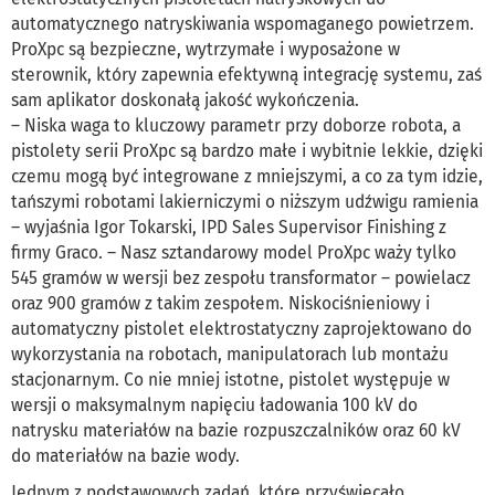
automatycznego natryskiwania wspomaganego powietrzem.
ProXpc są bezpieczne, wytrzymałe i wyposażone w
sterownik, który zapewnia efektywną integrację systemu, zaś
sam aplikator doskonałą jakość wykończenia.
– Niska waga to kluczowy parametr przy doborze robota, a
pistolety serii ProXpc są bardzo małe i wybitnie lekkie, dzięki
czemu mogą być integrowane z mniejszymi, a co za tym idzie,
tańszymi robotami lakierniczymi o niższym udźwigu ramienia
– wyjaśnia Igor Tokarski, IPD Sales Supervisor Finishing z
firmy Graco. – Nasz sztandarowy model ProXpc waży tylko
545 gramów w wersji bez zespołu transformator – powielacz
oraz 900 gramów z takim zespołem. Niskociśnieniowy i
automatyczny pistolet elektrostatyczny zaprojektowano do
wykorzystania na robotach, manipulatorach lub montażu
stacjonarnym. Co nie mniej istotne, pistolet występuje w
wersji o maksymalnym napięciu ładowania 100 kV do
natrysku materiałów na bazie rozpuszczalników oraz 60 kV
do materiałów na bazie wody.
Jednym z podstawowych zadań, które przyświecało