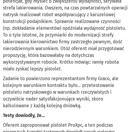
potencjał, gdy myśleć o zwiększeniu wydajności, skrywała
strefa lakierowania. Owszem, na czas powtarzalnych operacji
natrysk realizował robot współpracujący z karuzelowej
konstrukcji podajnikiem. Sprawnie realizowane czynności
(np. dokładanie elementów) opóźniała wydajność pistoletu.
To o tyle istotne, że przymiarki do modernizacji strefy
lakierowania kierownictwo firmy zastrzegło pewnym, dość
niecodziennym warunkiem. Otóż oferent miał przygotować
propozycję, która bazowałaby na dotychczas
wykorzystywanym robocie. Krótko mówiąc: ramię robota
miało zyskać lepszy pistolet.
Zadanie to powierzono reprezentantom firmy Graco, ale
kolejnym warunkiem kontraktu było… przetestowanie
pistoletu natryskowego w warunkach rzeczywistych i
oczywiście nader satysfakcjonujące wyniki, skoro
kalkulowane z każdą kolejną dniówką.
Testy dowiodły, że…
Oferent zaproponował pistolet ProXpc, a ten podczas
pierwszych tygodni testowych dowiódł swych walorów.