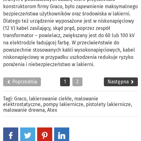
konstruktorom firmy Graco, było zapewnienie maksymalnego
bezpieczeństwa użytkowników oraz środowiska w lakierni.
Dlatego też urządzenie wyposażone jest w niskonapięciowy
(12 V) kabel zasilający, skąd prąd, poprzez zespół
transformator – powielacz, zwiększany jest do 60 lub 100 kV
na elektrodzie ładującej farbę. W przeciwieństwie do
powszechnie stosowanych kabli wysokonapięciowych, kabel
niskonapięciowy w przypadku uszkodzenia redukuje ryzyko
porażenia i niebezpieczeństwo w lakierni.
Poprzednia
1
2
Następna
Tagi:
Graco
,
lakierowanie ciekłe
,
malowanie
elektrostatyczne
,
pompy lakiernicze
,
pistolety lakiernicze
,
malowanie drewna
,
Atex