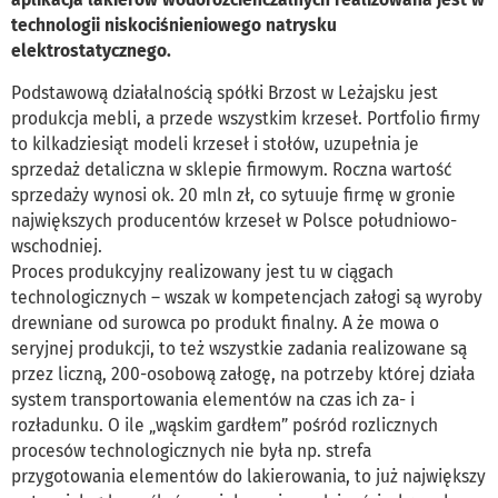
technologii niskociśnieniowego natrysku
elektrostatycznego.
Podstawową działalnością spółki Brzost w Leżajsku jest
produkcja mebli, a przede wszystkim krzeseł. Portfolio firmy
to kilkadziesiąt modeli krzeseł i stołów, uzupełnia je
sprzedaż detaliczna w sklepie firmowym. Roczna wartość
sprzedaży wynosi ok. 20 mln zł, co sytuuje firmę w gronie
największych producentów krzeseł w Polsce południowo-
wschodniej.
Proces produkcyjny realizowany jest tu w ciągach
technologicznych – wszak w kompetencjach załogi są wyroby
drewniane od surowca po produkt finalny. A że mowa o
seryjnej produkcji, to też wszystkie zadania realizowane są
przez liczną, 200-osobową załogę, na potrzeby której działa
system transportowania elementów na czas ich za- i
rozładunku. O ile „wąskim gardłem” pośród rozlicznych
procesów technologicznych nie była np. strefa
przygotowania elementów do lakierowania, to już największy