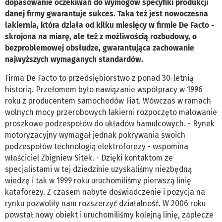
dopasowanie oczekiwań do wymogów specyfiki produkcji
danej firmy gwarantuje sukces. Taka też jest nowoczesna
lakiernia, która działa od kilku miesięcy w firmie De Facto -
skrojona na miarę, ale też z możliwością rozbudowy, o
bezproblemowej obsłudze, gwarantująca zachowanie
najwyższych wymaganych standardów.
Firma De Facto to przedsiębiorstwo z ponad 30-letnią
historią. Przełomem było nawiązanie współpracy w 1996
roku z producentem samochodów Fiat. Wówczas w ramach
wolnych mocy przerobowych lakierni rozpoczęto malowanie
proszkowe podzespołów do układów hamulcowych. - Rynek
motoryzacyjny wymagał jednak pokrywania swoich
podzespołów technologią elektroforezy - wspomina
właściciel Zbigniew Sitek. - Dzięki kontaktom ze
specjalistami w tej dziedzinie uzyskaliśmy niezbędną
wiedzę i tak w 1999 roku uruchomiliśmy pierwszą linię
kataforezy. Z czasem nabyte doświadczenie i pozycja na
rynku pozwoliły nam rozszerzyć działalność. W 2006 roku
powstał nowy obiekt i uruchomiliśmy kolejną linię, zaplecze