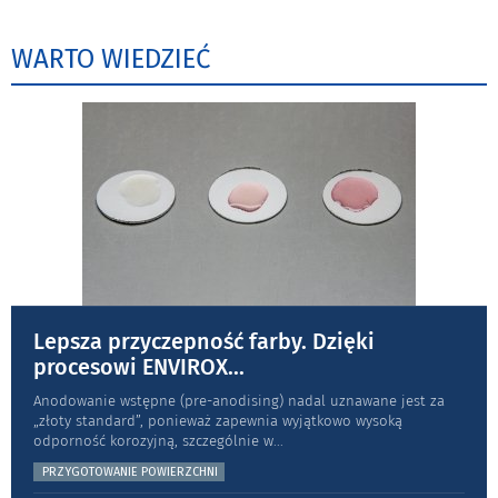
WARTO WIEDZIEĆ
Lepsza przyczepność farby. Dzięki
procesowi ENVIROX
...
Anodowanie wstępne (pre-anodising) nadal uznawane jest za
„złoty standard”, ponieważ zapewnia wyjątkowo wysoką
odporność koro­zyjną, szczególnie w
...
PRZYGOTOWANIE POWIERZCHNI