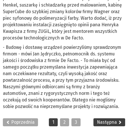
Henkel, suszarkę i schładzarkę przed malowaniem, kabinę
SuperCube do szybkiej zmiany kolorów firmy Wagner oraz
piec syfonowy do polimeryzacji farby. Warto dodać, iż przy
projektowaniu instalacji zasięgnięto opinii pana Henryka
Kwapisza z firmy ZUGiL, który jest mentorem wszystkich
procesów technologicznych w De Facto.
- Budowę i dostawę urządzeń powierzyliśmy sprawdzonym
firmom - mówi Jan Jędryczko, pełnomocnik ds. systemu
jakości i środowiska z firmie De Facto. - To miała być od
samego początku przemyślana inwestycja zapewniająca
nam oczekiwane rezultaty, czyli wysoką jakość oraz
powtarzalność procesu, a przy tym przyjazna środowisku.
Naszymi głównymi odbiorcami są firmy z branży
automotive, znani z rygorystycznych norm i tego też
oczekują od swoich kooperantów. Dlatego nie mogliśmy
sobie pozwolić na nieprzemyślane projekty i rozwiązania.
Poprzednia
1
2
3
Następna