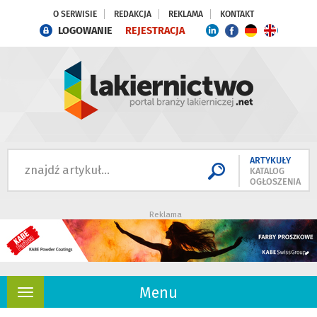
O SERWISIE
REDAKCJA
REKLAMA
KONTAKT
LOGOWANIE
REJESTRACJA
ARTYKUŁY
KATALOG
OGŁOSZENIA
Reklama
Menu
Rozwiń
nawigację