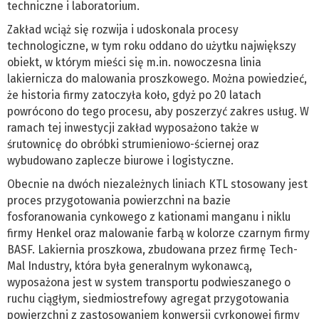
techniczne i laboratorium.
Zakład wciąż się rozwija i udoskonala procesy
technologiczne, w tym roku oddano do użytku największy
obiekt, w którym mieści się m.in. nowoczesna linia
lakiernicza do malowania proszkowego. Można powiedzieć,
że historia firmy zatoczyła koło, gdyż po 20 latach
powrócono do tego procesu, aby poszerzyć zakres usług. W
ramach tej inwestycji zakład wyposażono także w
śrutownicę do obróbki strumieniowo-ściernej oraz
wybudowano zaplecze biurowe i logistyczne.
Obecnie na dwóch niezależnych liniach KTL stosowany jest
proces przygotowania powierzchni na bazie
fosforanowania cynkowego z kationami manganu i niklu
firmy Henkel oraz malowanie farbą w kolorze czarnym firmy
BASF. Lakiernia proszkowa, zbudowana przez firmę Tech-
Mal Industry, która była generalnym wykonawcą,
wyposażona jest w system transportu podwieszanego o
ruchu ciągłym, siedmiostrefowy agregat przygotowania
powierzchni z zastosowaniem konwersji cyrkonowej firmy