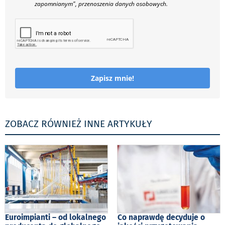
zapomnianym", przenoszenia danych osobowych.
Zapisz mnie!
ZOBACZ RÓWNIEŻ INNE ARTYKUŁY
Euroimpianti – od lokalnego
Co naprawdę decyduje o