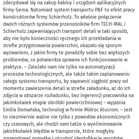
zdecydował się na zakup kabiny i urządzeń aplikacyjnych
firmy Gema. Natomiast system transportu P&F to efekt pracy
konstruktorów firmy Schierholz. To właśnie połączenie
dwóch różnych systemów przenośników firm TECH-MAL i
Schierholz zapewniających transport detali w taki sposób,
aby nie było konieczności ręcznego ich przekładania w
strefie przygotowania powierzchni, okazało się sporym
wyzwaniem, z jakim firmy te poradziły sobie bez większych
problemów, co potwierdza sprawne ich funkcjonowanie w
praktyce. – Zależało nam nie tylko na automatyzacji
procesów technologicznych, ale także takim zaplanowaniu
całego systemu transportu, by zapewnić ciągłość pracy od
momentu zawieszenia detali w strefie załadunku, aż do ich
zdjęcia w obszarze rozładunku, bez ingerencji pracownika na
jakimkolwiek etapie obróbki powierzchniowej – wyjaśnia
Emilia Domańska, technolog w firmie Midroc Alucrom. – Jest
to niezmiernie ważne nie tylko z powodów ekonomicznych
czy czasowych, ale chodzi nam także o wyeliminowanie
jakichkolwiek błędów w transporcie, które mogłyby
spowodować pomyłkę i utrudnić identyfikację wyrobów.