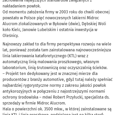
zachowania najwyższych standardów związanych z
nakładaniem powłok.
Od momentu założenia firmy w 2003 roku do chwili obecnej
powstało w Polsce pięć nowoczesnych lakierni Midroc
Alucrom zlokalizowanych w Bykowie (dwie), Dębskiej Woli
koło Kielc, Janowie Lubelskim i ostatnia inwestycja w
Oleśnicy.
Najnowszy zakład to dla firmy perspektywa rozwoju na wiele
lat, ponieważ została tam zainstalowana najnowocześniejsza
linia lakierowania kataforetycznego (KTL) wraz z
automatyczną linią malowania proszkowego, własnym
laboratorium, linią śrutowniczą oraz oczyszczalnią ścieków.
– Projekt ten dedykowany jest w znacznej mierze dla
producentów z branży automotive, gdyż tutaj należy spełniać
najbardziej rygorystyczne normy z zakresu jakości powłok
antykorozyjnych w połączeniu z najostrzejszymi normami
ochrony środowiska – mówi Robert Przyłucki, specjalista ds.
sprzedaży w firmie Midroc Alucrom.
Hala o powierzchni ok. 3500 mkw., w której zainstalowane są
linia KTL i linia proszkowa, podzielona jest na kilka stref: