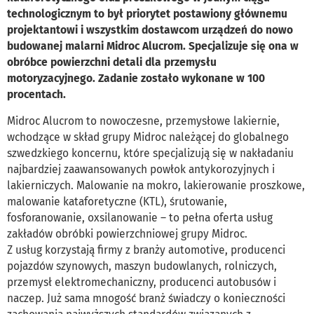
technologicznym to był priorytet postawiony głównemu
projektantowi i wszystkim dostawcom urządzeń do nowo
budowanej malarni Midroc Alucrom. Specjalizuje się ona w
obróbce powierzchni detali dla przemysłu
motoryzacyjnego. Zadanie zostało wykonane w 100
procentach.
Midroc Alucrom to nowoczesne, przemysłowe lakiernie,
wchodzące w skład grupy Midroc należącej do globalnego
szwedzkiego koncernu, które specjalizują się w nakładaniu
najbardziej zaawansowanych powłok antykorozyjnych i
lakierniczych. Malowanie na mokro, lakierowanie proszkowe,
malowanie kataforetyczne (KTL), śrutowanie,
fosforanowanie, oxsilanowanie – to pełna oferta usług
zakładów obróbki powierzchniowej grupy Midroc.
Z usług korzystają firmy z branży automotive, producenci
pojazdów szynowych, maszyn budowlanych, rolniczych,
przemysł elektromechaniczny, producenci autobusów i
naczep. Już sama mnogość branż świadczy o konieczności