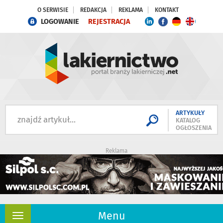
O SERWISIE
REDAKCJA
REKLAMA
KONTAKT
LOGOWANIE
REJESTRACJA
ARTYKUŁY
KATALOG
OGŁOSZENIA
Reklama
Menu
Rozwiń