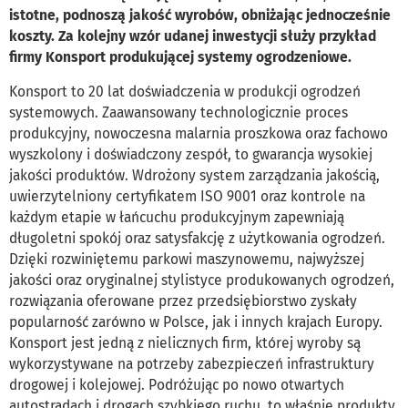
istotne, podnoszą jakość wyrobów, obniżając jednocześnie
koszty. Za kolejny wzór udanej inwestycji służy przykład
firmy Konsport produkującej systemy ogrodzeniowe.
Konsport to 20 lat doświadczenia w produkcji ogrodzeń
systemowych. Zaawansowany technologicznie proces
produkcyjny, nowoczesna malarnia proszkowa oraz fachowo
wyszkolony i doświadczony zespół, to gwarancja wysokiej
jakości produktów. Wdrożony system zarządzania jakością,
uwierzytelniony certyfikatem ISO 9001 oraz kontrole na
każdym etapie w łańcuchu produkcyjnym zapewniają
długoletni spokój oraz satysfakcję z użytkowania ogrodzeń.
Dzięki rozwiniętemu parkowi maszynowemu, najwyższej
jakości oraz oryginalnej stylistyce produkowanych ogrodzeń,
rozwiązania oferowane przez przedsiębiorstwo zyskały
popularność zarówno w Polsce, jak i innych krajach Europy.
Konsport jest jedną z nielicznych firm, której wyroby są
wykorzystywane na potrzeby zabezpieczeń infrastruktury
drogowej i kolejowej. Podróżując po nowo otwartych
autostradach i drogach szybkiego ruchu, to właśnie produkty