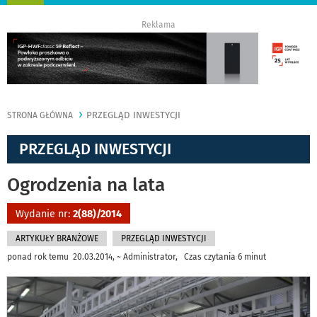
nawigację
Reklama
PRZEGLĄD INWESTYCJI
STRONA GŁÓWNA
PRZEGLĄD INWESTYCJI
Ogrodzenia na lata
Wydanie nr:
2(88)/2014
ARTYKUŁY BRANŻOWE
PRZEGLĄD INWESTYCJI
ponad rok temu 20.03.2014, ~ Administrator, Czas czytania 6 minut