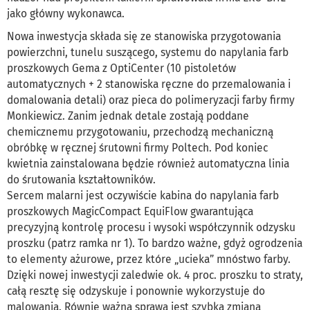
jako główny wykonawca.
Nowa inwestycja składa się ze stanowiska przygotowania
powierzchni, tunelu suszącego, systemu do napylania farb
proszkowych Gema z OptiCenter (10 pistoletów
automatycznych + 2 stanowiska ręczne do przemalowania i
domalowania detali) oraz pieca do polimeryzacji farby firmy
Monkiewicz. Zanim jednak detale zostają poddane
chemicznemu przygotowaniu, przechodzą mechaniczną
obróbkę w ręcznej śrutowni firmy Poltech. Pod koniec
kwietnia zainstalowana będzie również automatyczna linia
do śrutowania kształtowników.
Sercem malarni jest oczywiście kabina do napylania farb
proszkowych MagicCompact EquiFlow gwarantująca
precyzyjną kontrolę procesu i wysoki współczynnik odzysku
proszku (patrz ramka nr 1). To bardzo ważne, gdyż ogrodzenia
to elementy ażurowe, przez które „ucieka” mnóstwo farby.
Dzięki nowej inwestycji zaledwie ok. 4 proc. proszku to straty,
całą resztę się odzyskuje i ponownie wykorzystuje do
malowania. Równie ważną sprawą jest szybka zmiana