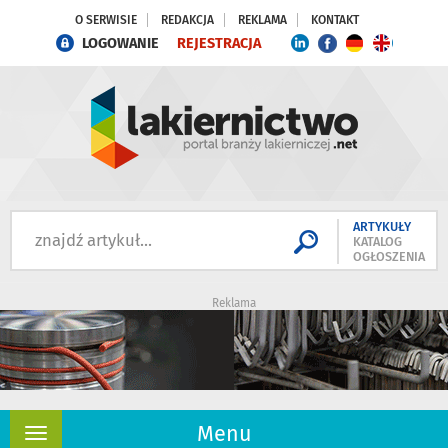
O SERWISIE
REDAKCJA
REKLAMA
KONTAKT
LOGOWANIE
REJESTRACJA
ARTYKUŁY
KATALOG
OGŁOSZENIA
Reklama
Menu
Rozwiń