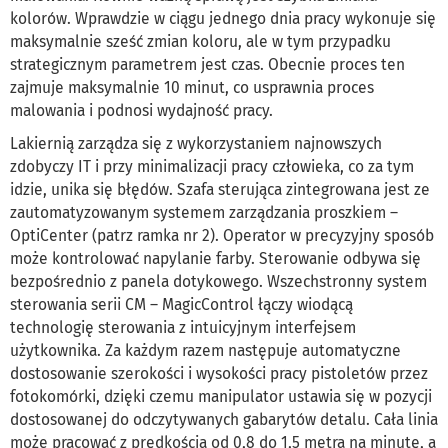
kolorów. Wprawdzie w ciągu jednego dnia pracy wykonuje się
maksymalnie sześć zmian koloru, ale w tym przypadku
strategicznym parametrem jest czas. Obecnie proces ten
zajmuje maksymalnie 10 minut, co usprawnia proces
malowania i podnosi wydajność pracy.
Lakiernią zarządza się z wykorzystaniem najnowszych
zdobyczy IT i przy minimalizacji pracy człowieka, co za tym
idzie, unika się błędów. Szafa sterująca zintegrowana jest ze
zautomatyzowanym systemem zarządzania proszkiem –
OptiCenter (patrz ramka nr 2). Operator w precyzyjny sposób
może kontrolować napylanie farby. Sterowanie odbywa się
bezpośrednio z panela dotykowego. Wszechstronny system
sterowania serii CM – MagicControl łączy wiodącą
technologię sterowania z intuicyjnym interfejsem
użytkownika. Za każdym razem następuje automatyczne
dostosowanie szerokości i wysokości pracy pistoletów przez
fotokomórki, dzięki czemu manipulator ustawia się w pozycji
dostosowanej do odczytywanych gabarytów detalu. Cała linia
może pracować z prędkością od 0,8 do 1,5 metra na minutę, a