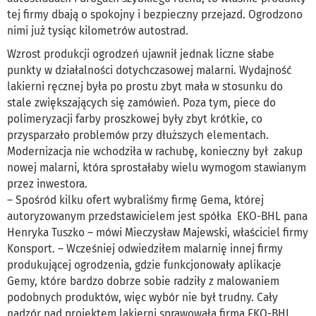
tej firmy dbają o spokojny i bezpieczny przejazd. Ogrodzono
nimi już tysiąc kilometrów autostrad.
Wzrost produkcji ogrodzeń ujawnił jednak liczne słabe
punkty w działalności dotychczasowej malarni. Wydajność
lakierni ręcznej była po prostu zbyt mała w stosunku do
stale zwiększających się zamówień. Poza tym, piece do
polimeryzacji farby proszkowej były zbyt krótkie, co
przysparzało problemów przy dłuższych elementach.
Modernizacja nie wchodziła w rachubę, konieczny był zakup
nowej malarni, która sprostałaby wielu wymogom stawianym
przez inwestora.
– Spośród kilku ofert wybraliśmy firmę Gema, której
autoryzowanym przedstawicielem jest spółka EKO-BHL pana
Henryka Tuszko – mówi Mieczysław Majewski, właściciel firmy
Konsport. – Wcześniej odwiedziłem malarnię innej firmy
produkującej ogrodzenia, gdzie funkcjonowały aplikacje
Gemy, które bardzo dobrze sobie radziły z malowaniem
podobnych produktów, więc wybór nie był trudny. Cały
nadzór nad projektem lakierni sprawowała firma EKO-BHL