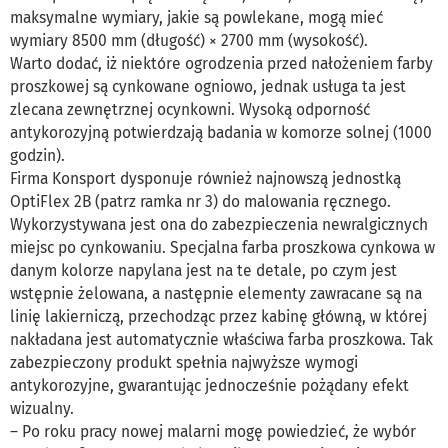
maksymalne wymiary, jakie są powlekane, mogą mieć
wymiary 8500 mm (długość) × 2700 mm (wysokość).
Warto dodać, iż niektóre ogrodzenia przed nałożeniem farby
proszkowej są cynkowane ogniowo, jednak usługa ta jest
zlecana zewnętrznej ocynkowni. Wysoką odporność
antykorozyjną potwierdzają badania w komorze solnej (1000
godzin).
Firma Konsport dysponuje również najnowszą jednostką
OptiFlex 2B (patrz ramka nr 3) do malowania ręcznego.
Wykorzystywana jest ona do zabezpieczenia newralgicznych
miejsc po cynkowaniu. Specjalna farba proszkowa cynkowa w
danym kolorze napylana jest na te detale, po czym jest
wstępnie żelowana, a następnie elementy zawracane są na
linię lakierniczą, przechodząc przez kabinę główną, w której
nakładana jest automatycznie właściwa farba proszkowa. Tak
zabezpieczony produkt spełnia najwyższe wymogi
antykorozyjne, gwarantując jednocześnie pożądany efekt
wizualny.
– Po roku pracy nowej malarni mogę powiedzieć, że wybór