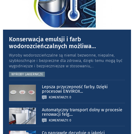
Konserwacja emulsji i farb
wodorozcieńczalnych możliwa
...
Wyroby wodorozcieńczalne są niemal bezwonne, niepalne,
szybkoschnące i bezpieczne dla zdrowia, dzięki temu mogą być
wygodniejsze i bezpieczniejsze w stosowaniu,
...
WYROBY LAKIERNICZE
Lepsza przyczepność farby. Dzięki
procesowi ENVIROX
...
KOMENTARZY: 0
Automatyczny transport dolny w procesie
renowacji felg.
...
KOMENTARZY: 0
Co naprawdę decyduje o jakości