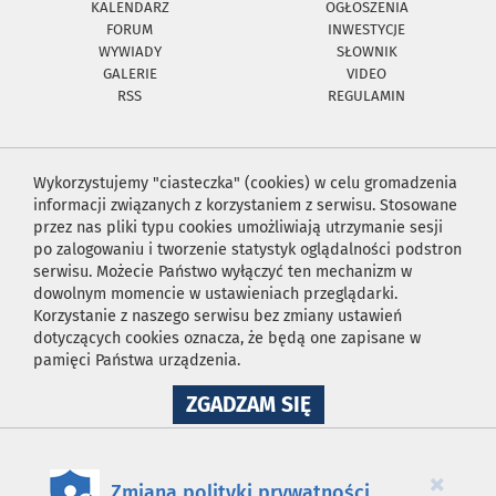
KALENDARZ
OGŁOSZENIA
FORUM
INWESTYCJE
WYWIADY
SŁOWNIK
GALERIE
VIDEO
RSS
REGULAMIN
Wykorzystujemy "ciasteczka" (cookies) w celu gromadzenia
informacji związanych z korzystaniem z serwisu. Stosowane
przez nas pliki typu cookies umożliwiają utrzymanie sesji
po zalogowaniu i tworzenie statystyk oglądalności podstron
serwisu. Możecie Państwo wyłączyć ten mechanizm w
dowolnym momencie w ustawieniach przeglądarki.
Korzystanie z naszego serwisu bez zmiany ustawień
dotyczących cookies oznacza, że będą one zapisane w
pamięci Państwa urządzenia.
NA
ZGADZAM SIĘ
WYKORZYSTANIE
PLIKÓW
COOKIES
×
Zmiana polityki prywatności